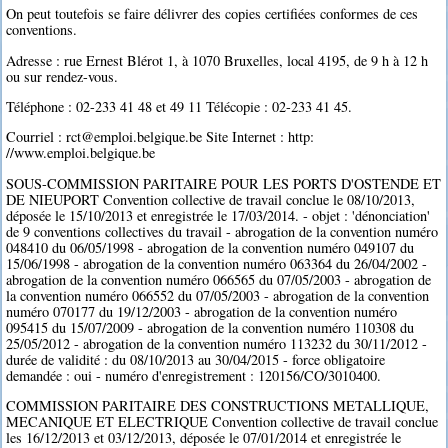
On peut toutefois se faire délivrer des copies certifiées conformes de ces
conventions.
Adresse : rue Ernest Blérot 1, à 1070 Bruxelles, local 4195, de 9 h à 12 h
ou sur rendez-vous.
Téléphone : 02-233 41 48 et 49 11 Télécopie : 02-233 41 45.
Courriel : rct@emploi.belgique.be Site Internet : http:
//www.emploi.belgique.be
SOUS-COMMISSION PARITAIRE POUR LES PORTS D'OSTENDE ET
DE NIEUPORT Convention collective de travail conclue le 08/10/2013,
déposée le 15/10/2013 et enregistrée le 17/03/2014. - objet : 'dénonciation'
de 9 conventions collectives du travail - abrogation de la convention numéro
048410 du 06/05/1998 - abrogation de la convention numéro 049107 du
15/06/1998 - abrogation de la convention numéro 063364 du 26/04/2002 -
abrogation de la convention numéro 066565 du 07/05/2003 - abrogation de
la convention numéro 066552 du 07/05/2003 - abrogation de la convention
numéro 070177 du 19/12/2003 - abrogation de la convention numéro
095415 du 15/07/2009 - abrogation de la convention numéro 110308 du
25/05/2012 - abrogation de la convention numéro 113232 du 30/11/2012 -
durée de validité : du 08/10/2013 au 30/04/2015 - force obligatoire
demandée : oui - numéro d'enregistrement : 120156/CO/3010400.
COMMISSION PARITAIRE DES CONSTRUCTIONS METALLIQUE,
MECANIQUE ET ELECTRIQUE Convention collective de travail conclue
les 16/12/2013 et 03/12/2013, déposée le 07/01/2014 et enregistrée le