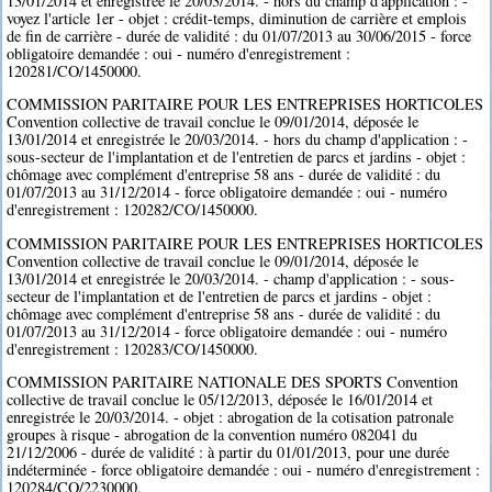
13/01/2014 et enregistrée le 20/03/2014. - hors du champ d'application : -
voyez l'article 1er - objet : crédit-temps, diminution de carrière et emplois
de fin de carrière - durée de validité : du 01/07/2013 au 30/06/2015 - force
obligatoire demandée : oui - numéro d'enregistrement :
120281/CO/1450000.
COMMISSION PARITAIRE POUR LES ENTREPRISES HORTICOLES
Convention collective de travail conclue le 09/01/2014, déposée le
13/01/2014 et enregistrée le 20/03/2014. - hors du champ d'application : -
sous-secteur de l'implantation et de l'entretien de parcs et jardins - objet :
chômage avec complément d'entreprise 58 ans - durée de validité : du
01/07/2013 au 31/12/2014 - force obligatoire demandée : oui - numéro
d'enregistrement : 120282/CO/1450000.
COMMISSION PARITAIRE POUR LES ENTREPRISES HORTICOLES
Convention collective de travail conclue le 09/01/2014, déposée le
13/01/2014 et enregistrée le 20/03/2014. - champ d'application : - sous-
secteur de l'implantation et de l'entretien de parcs et jardins - objet :
chômage avec complément d'entreprise 58 ans - durée de validité : du
01/07/2013 au 31/12/2014 - force obligatoire demandée : oui - numéro
d'enregistrement : 120283/CO/1450000.
COMMISSION PARITAIRE NATIONALE DES SPORTS Convention
collective de travail conclue le 05/12/2013, déposée le 16/01/2014 et
enregistrée le 20/03/2014. - objet : abrogation de la cotisation patronale
groupes à risque - abrogation de la convention numéro 082041 du
21/12/2006 - durée de validité : à partir du 01/01/2013, pour une durée
indéterminée - force obligatoire demandée : oui - numéro d'enregistrement :
120284/CO/2230000.