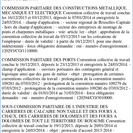
COMMISSION PARITAIRE DES CONSTRUCTIONS METALLIQUE,
MECANIQUE ET ELECTRIQUE Convention collective de travail conclue
les 16/12/2013 et 03/12/2013, déposée le 07/01/2014 et enregistrée le
24/03/2014. - champ d'application : - secteur régional de Bruxelles-Capitale
- hors du champ d'application : - secteur des entreprises de montage de
ponts et charpentes métalliques - voir: article 1er - objet : approbation de la
convention collective du travail du 03/12/2013 sur les cotisations de
l'employeur - durée de validité : à partir du 16/12/2013, pour une durée
indéterminée - force obligatoire demandée : oui - numéro d'enregistrement :
120293/CO/1110000.
COMMISSION PARITAIRE DES PORTS Convention collective de travail
conclue le 16/12/2013, déposée le 23/12/2013 et enregistrée le 24/03/2014. -
champ d'application : - ouvriers portuaires des contingents général et
logistique ainsi que des gens de métier - objet : prorogation de certaines
conventions collectives du travail - prolongation de la convention numéro
109281 du 07/03/2012 - prolongation de la convention numéro 109279 du
07/03/2012 - prolongation de la convention numéro 109280 du 07/03/2012 -
durée de validité : du 01/01/2014 au 31/03/2014 - force obligatoire
demandée : oui - numéro d'enregistrement : 120294/CO/3010000.
SOUS-COMMISSION PARITAIRE DE L'INDUSTRIE DES
CARRIERES DE CALCAIRE NON TAILLE ET DES FOURS A
CHAUX, DES CARRIERES DE DOLOMIES ET DES FOURS A
DOLOMIES DE TOUT LE TERRITOIRE DU ROYAUME Convention
collective de travail conclue le 19/12/2013, déposée le 20/01/2014 et
enregistrée le 24/03/2014. - objet : protocole d'accord 2013-2014 -