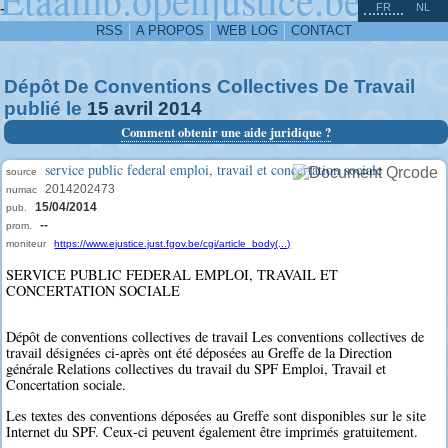
^
-
FR
NL
RSS
A PROPOS
WEB LOG
CONTACT
Dépôt De Conventions Collectives De Travail
publié le
15
avril
2014
Comment obtenir une aide juridique ?
service public federal emploi, travail et concertation sociale
source
2014202473
numac
15/04/2014
pub.
--
prom.
moniteur
https://www.ejustice.just.fgov.be/cgi/article_body(...)
SERVICE PUBLIC FEDERAL EMPLOI, TRAVAIL ET
CONCERTATION SOCIALE
Dépôt de conventions collectives de travail Les conventions collectives de
travail désignées ci-après ont été déposées au Greffe de la Direction
générale Relations collectives du travail du SPF Emploi, Travail et
Concertation sociale.
Les textes des conventions déposées au Greffe sont disponibles sur le site
Internet du SPF. Ceux-ci peuvent également être imprimés gratuitement.