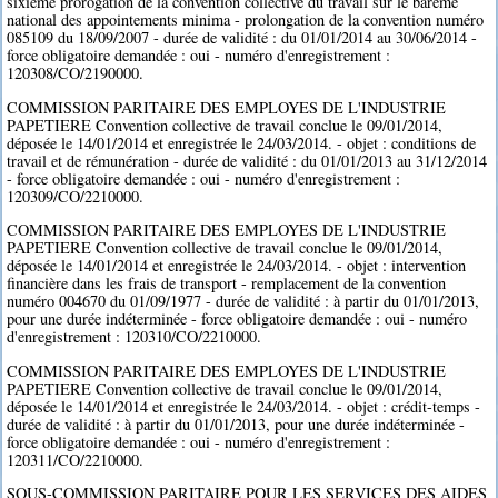
sixième prorogation de la convention collective du travail sur le barème
national des appointements minima - prolongation de la convention numéro
085109 du 18/09/2007 - durée de validité : du 01/01/2014 au 30/06/2014 -
force obligatoire demandée : oui - numéro d'enregistrement :
120308/CO/2190000.
COMMISSION PARITAIRE DES EMPLOYES DE L'INDUSTRIE
PAPETIERE Convention collective de travail conclue le 09/01/2014,
déposée le 14/01/2014 et enregistrée le 24/03/2014. - objet : conditions de
travail et de rémunération - durée de validité : du 01/01/2013 au 31/12/2014
- force obligatoire demandée : oui - numéro d'enregistrement :
120309/CO/2210000.
COMMISSION PARITAIRE DES EMPLOYES DE L'INDUSTRIE
PAPETIERE Convention collective de travail conclue le 09/01/2014,
déposée le 14/01/2014 et enregistrée le 24/03/2014. - objet : intervention
financière dans les frais de transport - remplacement de la convention
numéro 004670 du 01/09/1977 - durée de validité : à partir du 01/01/2013,
pour une durée indéterminée - force obligatoire demandée : oui - numéro
d'enregistrement : 120310/CO/2210000.
COMMISSION PARITAIRE DES EMPLOYES DE L'INDUSTRIE
PAPETIERE Convention collective de travail conclue le 09/01/2014,
déposée le 14/01/2014 et enregistrée le 24/03/2014. - objet : crédit-temps -
durée de validité : à partir du 01/01/2013, pour une durée indéterminée -
force obligatoire demandée : oui - numéro d'enregistrement :
120311/CO/2210000.
SOUS-COMMISSION PARITAIRE POUR LES SERVICES DES AIDES