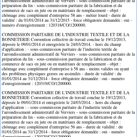
l'arrondissement administratif de Verviers - sous-commission paritaire de la
préparation du lin - sous-commission paritaire de la fabrication et du
commerce de sacs en jute ou en matériaux de remplacement - objet :
chômage avec complément d'entreprise 58 ans - métier lourd - durée de
validité : du 01/01/2014 au 31/12/2015 - force obligatoire demandée : oui -
numéro d'enregistrement : 120318/CO/1200000.
COMMISSION PARITAIRE DE L'INDUSTRIE TEXTILE ET DE LA
BONNETERIE Convention collective de travail conclue le 19/12/2013,
déposée le 09/01/2014 et enregistrée le 24/03/2014. - hors du champ
d'application : - sous-commission paritaire de l'industrie textile de
l'arrondissement administratif de Verviers - sous-commission paritaire de la
préparation du lin - sous-commission paritaire de la fabrication et du
commerce de sacs en jute ou en matériaux de remplacement - objet :
chômage avec complément d'entreprise à 58 ans - moins valides ou ayant
des problèmes physiques graves ou assimilés - durée de validité : du
01/01/2014 au 31/12/2014 - force obligatoire demandée : oui - numéro
d'enregistrement : 120319/CO/1200000.
COMMISSION PARITAIRE DE L'INDUSTRIE TEXTILE ET DE LA
BONNETERIE Convention collective de travail conclue le 19/12/2013,
déposée le 09/01/2014 et enregistrée le 24/03/2014. - hors du champ
d'application : - sous-commission paritaire de l'industrie textile de
l'arrondissement administratif de Verviers - sous-commission paritaire de la
préparation du lin - sous-commission paritaire de la fabrication et du
commerce de sacs en jute ou en matériaux de remplacement - objet :
chômage avec complément d'entreprise 56 ans - durée de validité : du
01/01/2014 au 31/12/2014 - force obligatoire demandée : oui - numéro
d'enregistrement : 120320/CO/1200000.