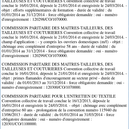
TAILLEUSES ET COUTURIERES Convention collective de travail
conclue le 16/01/2014, déposée le 21/01/2014 et enregistrée le 24/03/2014. -
objet : efforts supplémentaires de formation - durée de validité : du
01/01/2014 au 31/12/2014 - force obligatoire demandée : oui - numéro
d'enregistrement : 120298/CO/1070000.
COMMISSION PARITAIRE DES MAITRES-TAILLEURS, DES
TAILLEUSES ET COUTURIERES Convention collective de travail
conclue le 16/01/2014, déposée le 21/01/2014 et enregistrée le 24/03/2014. -
champ d'application : - y compris les ouvriers domestiques (m/f) - objet :
chômage avec complément d'entreprise 58 ans - durée de validité : du
01/01/2014 au 31/12/2014 - force obligatoire demandée : oui - numéro
d'enregistrement : 120299/CO/1070000.
COMMISSION PARITAIRE DES MAITRES-TAILLEURS, DES
TAILLEUSES ET COUTURIERES Convention collective de travail
conclue le 16/01/2014, déposée le 21/01/2014 et enregistrée le 24/03/2014. -
objet : primes flamandes d'encouragement au secteur privé - durée de
validité : du 01/01/2013 au 31/12/2014 - force obligatoire demandée : oui -
numéro d'enregistrement : 120300/CO/1070000.
COMMISSION PARITAIRE POUR L'ENTRETIEN DU TEXTILE
Convention collective de travail conclue le 16/12/2013, déposée le
16/01/2014 et enregistrée le 24/03/2014. - objet : chômage avec complément
d'entreprise 60 ans - prolongation de la convention numéro 115940 du
13/06/2013 - durée de validité : du 01/01/2014 au 31/03/2014 - force
obligatoire demandée : oui - numéro d'enregistrement :
120301/CO/1100000.