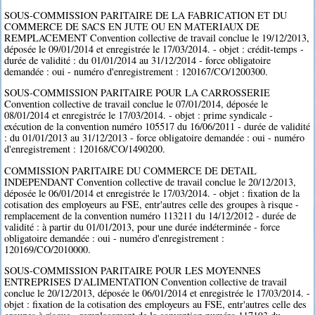
SOUS-COMMISSION PARITAIRE DE LA FABRICATION ET DU
COMMERCE DE SACS EN JUTE OU EN MATERIAUX DE
REMPLACEMENT Convention collective de travail conclue le 19/12/2013,
déposée le 09/01/2014 et enregistrée le 17/03/2014. - objet : crédit-temps -
durée de validité : du 01/01/2014 au 31/12/2014 - force obligatoire
demandée : oui - numéro d'enregistrement : 120167/CO/1200300.
SOUS-COMMISSION PARITAIRE POUR LA CARROSSERIE
Convention collective de travail conclue le 07/01/2014, déposée le
08/01/2014 et enregistrée le 17/03/2014. - objet : prime syndicale -
exécution de la convention numéro 105517 du 16/06/2011 - durée de validité
: du 01/01/2013 au 31/12/2013 - force obligatoire demandée : oui - numéro
d'enregistrement : 120168/CO/1490200.
COMMISSION PARITAIRE DU COMMERCE DE DETAIL
INDEPENDANT Convention collective de travail conclue le 20/12/2013,
déposée le 06/01/2014 et enregistrée le 17/03/2014. - objet : fixation de la
cotisation des employeurs au FSE, entr'autres celle des groupes à risque -
remplacement de la convention numéro 113211 du 14/12/2012 - durée de
validité : à partir du 01/01/2013, pour une durée indéterminée - force
obligatoire demandée : oui - numéro d'enregistrement :
120169/CO/2010000.
SOUS-COMMISSION PARITAIRE POUR LES MOYENNES
ENTREPRISES D'ALIMENTATION Convention collective de travail
conclue le 20/12/2013, déposée le 06/01/2014 et enregistrée le 17/03/2014. -
objet : fixation de la cotisation des employeurs au FSE, entr'autres celle des