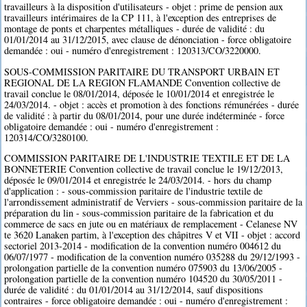
travailleurs à la disposition d'utilisateurs - objet : prime de pension aux
travailleurs intérimaires de la CP 111, à l'exception des entreprises de
montage de ponts et charpentes métalliques - durée de validité : du
01/01/2014 au 31/12/2015, avec clause de dénonciation - force obligatoire
demandée : oui - numéro d'enregistrement : 120313/CO/3220000.
SOUS-COMMISSION PARITAIRE DU TRANSPORT URBAIN ET
REGIONAL DE LA REGION FLAMANDE Convention collective de
travail conclue le 08/01/2014, déposée le 10/01/2014 et enregistrée le
24/03/2014. - objet : accès et promotion à des fonctions rémunérées - durée
de validité : à partir du 08/01/2014, pour une durée indéterminée - force
obligatoire demandée : oui - numéro d'enregistrement :
120314/CO/3280100.
COMMISSION PARITAIRE DE L'INDUSTRIE TEXTILE ET DE LA
BONNETERIE Convention collective de travail conclue le 19/12/2013,
déposée le 09/01/2014 et enregistrée le 24/03/2014. - hors du champ
d'application : - sous-commission paritaire de l'industrie textile de
l'arrondissement administratif de Verviers - sous-commission paritaire de la
préparation du lin - sous-commission paritaire de la fabrication et du
commerce de sacs en jute ou en matériaux de remplacement - Celanese NV
te 3620 Lanaken partim, à l'exception des châpitres V et VII - objet : accord
sectoriel 2013-2014 - modification de la convention numéro 004612 du
06/07/1977 - modification de la convention numéro 035288 du 29/12/1993 -
prolongation partielle de la convention numéro 075903 du 13/06/2005 -
prolongation partielle de la convention numéro 104520 du 30/05/2011 -
durée de validité : du 01/01/2014 au 31/12/2014, sauf dispositions
contraires - force obligatoire demandée : oui - numéro d'enregistrement :