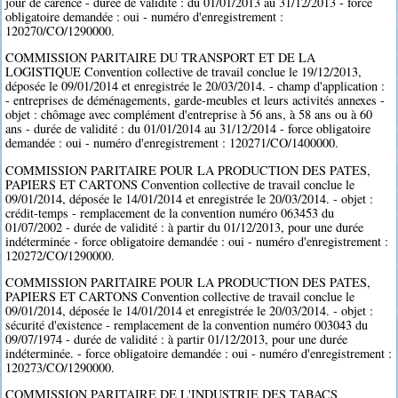
jour de carence - durée de validité : du 01/01/2013 au 31/12/2013 - force
obligatoire demandée : oui - numéro d'enregistrement :
120270/CO/1290000.
COMMISSION PARITAIRE DU TRANSPORT ET DE LA
LOGISTIQUE Convention collective de travail conclue le 19/12/2013,
déposée le 09/01/2014 et enregistrée le 20/03/2014. - champ d'application :
- entreprises de déménagements, garde-meubles et leurs activités annexes -
objet : chômage avec complément d'entreprise à 56 ans, à 58 ans ou à 60
ans - durée de validité : du 01/01/2014 au 31/12/2014 - force obligatoire
demandée : oui - numéro d'enregistrement : 120271/CO/1400000.
COMMISSION PARITAIRE POUR LA PRODUCTION DES PATES,
PAPIERS ET CARTONS Convention collective de travail conclue le
09/01/2014, déposée le 14/01/2014 et enregistrée le 20/03/2014. - objet :
crédit-temps - remplacement de la convention numéro 063453 du
01/07/2002 - durée de validité : à partir du 01/12/2013, pour une durée
indéterminée - force obligatoire demandée : oui - numéro d'enregistrement :
120272/CO/1290000.
COMMISSION PARITAIRE POUR LA PRODUCTION DES PATES,
PAPIERS ET CARTONS Convention collective de travail conclue le
09/01/2014, déposée le 14/01/2014 et enregistrée le 20/03/2014. - objet :
sécurité d'existence - remplacement de la convention numéro 003043 du
09/07/1974 - durée de validité : à partir 01/12/2013, pour une durée
indéterminée. - force obligatoire demandée : oui - numéro d'enregistrement :
120273/CO/1290000.
COMMISSION PARITAIRE DE L'INDUSTRIE DES TABACS