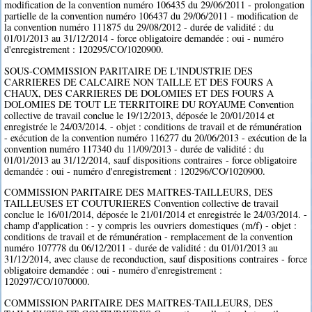
modification de la convention numéro 106435 du 29/06/2011 - prolongation
partielle de la convention numéro 106437 du 29/06/2011 - modification de
la convention numéro 111875 du 29/08/2012 - durée de validité : du
01/01/2013 au 31/12/2014 - force obligatoire demandée : oui - numéro
d'enregistrement : 120295/CO/1020900.
SOUS-COMMISSION PARITAIRE DE L'INDUSTRIE DES
CARRIERES DE CALCAIRE NON TAILLE ET DES FOURS A
CHAUX, DES CARRIERES DE DOLOMIES ET DES FOURS A
DOLOMIES DE TOUT LE TERRITOIRE DU ROYAUME Convention
collective de travail conclue le 19/12/2013, déposée le 20/01/2014 et
enregistrée le 24/03/2014. - objet : conditions de travail et de rémunération
- exécution de la convention numéro 116277 du 20/06/2013 - exécution de la
convention numéro 117340 du 11/09/2013 - durée de validité : du
01/01/2013 au 31/12/2014, sauf dispositions contraires - force obligatoire
demandée : oui - numéro d'enregistrement : 120296/CO/1020900.
COMMISSION PARITAIRE DES MAITRES-TAILLEURS, DES
TAILLEUSES ET COUTURIERES Convention collective de travail
conclue le 16/01/2014, déposée le 21/01/2014 et enregistrée le 24/03/2014. -
champ d'application : - y compris les ouvriers domestiques (m/f) - objet :
conditions de travail et de rémunération - remplacement de la convention
numéro 107778 du 06/12/2011 - durée de validité : du 01/01/2013 au
31/12/2014, avec clause de reconduction, sauf dispositions contraires - force
obligatoire demandée : oui - numéro d'enregistrement :
120297/CO/1070000.
COMMISSION PARITAIRE DES MAITRES-TAILLEURS, DES