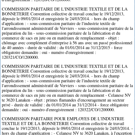
COMMISSION PARITAIRE DE L'INDUSTRIE TEXTILE ET DE LA
BONNETERIE Convention collective de travail conclue le 19/12/2013,
déposée le 09/01/2014 et enregistrée le 24/03/2014. - hors du champ
d'application : - sous-commission paritaire de l'industrie textile de
l'arrondissement administratif de Verviers - sous-commission paritaire de la
préparation du lin - sous-commission paritaire de la fabrication et du
commerce de sacs en jute ou en matériaux de remplacement - objet :
chômage avec complément d'entreprise à 56 ans avec un passé professionnel
de 40 années - durée de validité : du 01/01/2014 au 31/12/2015 - force
obligatoire demandée : oui - numéro d'enregistrement :
120321/CO/1200000.
COMMISSION PARITAIRE DE L'INDUSTRIE TEXTILE ET DE LA
BONNETERIE Convention collective de travail conclue le 19/12/2013,
déposée le 09/01/2014 et enregistrée le 24/03/2014. - hors du champ
d'application : - sous-commission paritaire de l'industrie textile de
l'arrondissement administratif de Verviers - sous-commission paritaire de la
préparation du lin - sous-commission paritaire de la fabrication et du
commerce de sacs en jute ou en matériaux de remplacement - Celanese NV
te 3620 Lanaken - objet : primes flamandes d'encouragement au secteur
privé - durée de validité : du 01/01/2014 au 31/12/2014 - force obligatoire
demandée : oui - numéro d'enregistrement : 120322/CO/1200000.
COMMISSION PARITAIRE POUR EMPLOYES DE L'INDUSTRIE
TEXTILE ET DE LA BONNETERIE Convention collective de travail
conclue le 19/12/2013, déposée le 09/01/2014 et enregistrée le 24/03/2014. -
hors du champ d'application : - Celanese NV te 3620 Lanaken, à l'exception