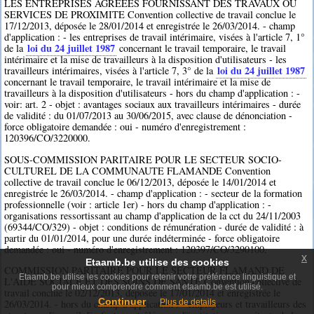
LES ENTREPRISES AGREEES FOURNISSANT DES TRAVAUX OU
SERVICES DE PROXIMITE Convention collective de travail conclue le
17/12/2013, déposée le 28/01/2014 et enregistrée le 26/03/2014. - champ
d'application : - les entreprises de travail intérimaire, visées à l'article 7, 1°
loi du 24 juillet 1987
de la
concernant le travail temporaire, le travail
intérimaire et la mise de travailleurs à la disposition d'utilisateurs - les
loi du 24 juillet 1987
travailleurs intérimaires, visées à l'article 7, 3° de la
concernant le travail temporaire, le travail intérimaire et la mise de
travailleurs à la disposition d'utilisateurs - hors du champ d'application : -
voir: art. 2 - objet : avantages sociaux aux travailleurs intérimaires - durée
de validité : du 01/07/2013 au 30/06/2015, avec clause de dénonciation -
force obligatoire demandée : oui - numéro d'enregistrement :
120396/CO/3220000.
SOUS-COMMISSION PARITAIRE POUR LE SECTEUR SOCIO-
CULTUREL DE LA COMMUNAUTE FLAMANDE Convention
collective de travail conclue le 06/12/2013, déposée le 14/01/2014 et
enregistrée le 26/03/2014. - champ d'application : - secteur de la formation
professionnelle (voir : article 1er) - hors du champ d'application : -
organisations ressortissant au champ d'application de la cct du 24/11/2003
(69344/CO/329) - objet : conditions de rémunération - durée de validité : à
partir du 01/01/2014, pour une durée indéterminée - force obligatoire
demandée : oui - numéro d'enregistrement : 120397/CO/3290100.
x
Etaamb.be utilise des cookies
COMMISSION PARITAIRE POUR LE SECTEUR FLAMAND DE
Etaamb.be utilise les cookies pour retenir votre préférence linguistique et
L'AIDE SOCIALE ET DES SOINS DE SANTE Convention collective de
pour mieux comprendre comment etaamb.be est utilisé.
travail conclue le 02/12/2013, déposée le 17/01/2014 et enregistrée le
Continuer
Plus de details
26/03/2014. - hors du champ d'application : - employeurs et travailleurs des