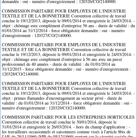
demandée : oui - numéro d'enregistrement : 120326/CO/2140000.
COMMISSION PARITAIRE POUR EMPLOYES DE L'INDUSTRIE
TEXTILE ET DE LA BONNETERIE Convention collective de travail
conclue le 19/12/2013, déposée le 09/01/2014 et enregistrée le 24/03/2014. -
objet : chômage avec complément d'entreprise 56 ans - durée de validité : du
01/01/2014 au 31/12/2014 - force obligatoire demandée : oui - numéro
d'enregistrement : 120327/CO/2140000.
COMMISSION PARITAIRE POUR EMPLOYES DE L'INDUSTRIE
TEXTILE ET DE LA BONNETERIE Convention collective de travail
conclue le 19/12/2013, déposée le 09/01/2014 et enregistrée le 24/03/2014. -
objet : chômage avec complément d'entreprise à 56 ans avec un passé
professionnel de 40 années - durée de validité : du 01/01/2014 au
31/12/2015 - force obligatoire demandée : oui - numéro d'enregistrement :
120328/CO/2140000.
COMMISSION PARITAIRE POUR EMPLOYES DE L'INDUSTRIE
TEXTILE ET DE LA BONNETERIE Convention collective de travail
conclue le 19/12/2013, déposée le 09/01/2014 et enregistrée le 24/03/2014. -
objet : primes flamandes d'encouragement au secteur privé - durée de
validité : du 01/01/2014 au 31/12/2014 - force obligatoire demandée : oui -
numéro d'enregistrement : 120329/CO/2140000.
COMMISSION PARITAIRE POUR LES ENTREPRISES HORTICOLES
Convention collective de travail conclue le 30/01/2014, déposée le
31/01/2014 et enregistrée le 26/03/2014. - hors du champ d'application : -
les travailleurs occasionnels et saisonniers comme visés à l'article 8bis de
l'AR du 28/11/1969 (MB du 05/12/1969) portant sur la sécurité sociale des