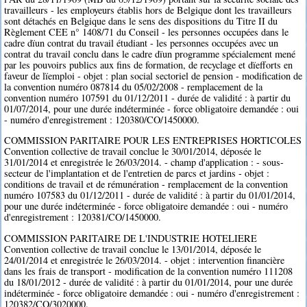
travailleurs - les employeurs établis hors de Belgique dont les travailleurs
sont détachés en Belgique dans le sens des dispositions du Titre II du
Règlement CEE n° 1408/71 du Conseil - les personnes occupées dans le
cadre dïun contrat du travail étudiant - les personnes occupées avec un
contrat du travail conclu dans le cadre dïun programme spécialement mené
par les pouvoirs publics aux fins de formation, de recyclage et dïefforts en
faveur de lïemploi - objet : plan social sectoriel de pension - modification de
la convention numéro 087814 du 05/02/2008 - remplacement de la
convention numéro 107591 du 01/12/2011 - durée de validité : à partir du
01/07/2014, pour une durée indéterminée - force obligatoire demandée : oui
- numéro d'enregistrement : 120380/CO/1450000.
COMMISSION PARITAIRE POUR LES ENTREPRISES HORTICOLES
Convention collective de travail conclue le 30/01/2014, déposée le
31/01/2014 et enregistrée le 26/03/2014. - champ d'application : - sous-
secteur de l'implantation et de l'entretien de parcs et jardins - objet :
conditions de travail et de rémunération - remplacement de la convention
numéro 107583 du 01/12/2011 - durée de validité : à partir du 01/01/2014,
pour une durée indéterminée - force obligatoire demandée : oui - numéro
d'enregistrement : 120381/CO/1450000.
COMMISSION PARITAIRE DE L'INDUSTRIE HOTELIERE
Convention collective de travail conclue le 13/01/2014, déposée le
24/01/2014 et enregistrée le 26/03/2014. - objet : intervention financière
dans les frais de transport - modification de la convention numéro 111208
du 18/01/2012 - durée de validité : à partir du 01/01/2014, pour une durée
indéterminée - force obligatoire demandée : oui - numéro d'enregistrement :
120382/CO/3020000.