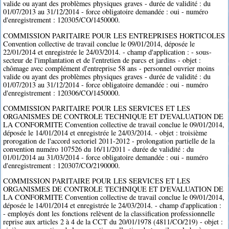
valide ou ayant des problèmes physiques graves - durée de validité : du
01/07/2013 au 31/12/2014 - force obligatoire demandée : oui - numéro
d'enregistrement : 120305/CO/1450000.
COMMISSION PARITAIRE POUR LES ENTREPRISES HORTICOLES
Convention collective de travail conclue le 09/01/2014, déposée le
22/01/2014 et enregistrée le 24/03/2014. - champ d'application : - sous-
secteur de l'implantation et de l'entretien de parcs et jardins - objet :
chômage avec complément d'entreprise 58 ans - personnel ouvrier moins
valide ou ayant des problèmes physiques graves - durée de validité : du
01/07/2013 au 31/12/2014 - force obligatoire demandée : oui - numéro
d'enregistrement : 120306/CO/1450000.
COMMISSION PARITAIRE POUR LES SERVICES ET LES
ORGANISMES DE CONTROLE TECHNIQUE ET D'EVALUATION DE
LA CONFORMITE Convention collective de travail conclue le 09/01/2014,
déposée le 14/01/2014 et enregistrée le 24/03/2014. - objet : troisième
prorogation de l'accord sectoriel 2011-2012 - prolongation partielle de la
convention numéro 107526 du 16/11/2011 - durée de validité : du
01/01/2014 au 31/03/2014 - force obligatoire demandée : oui - numéro
d'enregistrement : 120307/CO/2190000.
COMMISSION PARITAIRE POUR LES SERVICES ET LES
ORGANISMES DE CONTROLE TECHNIQUE ET D'EVALUATION DE
LA CONFORMITE Convention collective de travail conclue le 09/01/2014,
déposée le 14/01/2014 et enregistrée le 24/03/2014. - champ d'application :
- employés dont les fonctions relèvent de la classification professionnelle
reprise aux articles 2 à 4 de la CCT du 20/01/1978 (4811/CO/219) - objet :