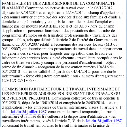
FAMILIALES ET DES AIDES SENIORS DE LA COMMUNAUTE
FLAMANDE Convention collective de travail conclue le 06/12/2012,
déposée le 07/01/2014 et enregistrée le 24/03/2014. - champ d'application :
- personnel ouvrier et employé des services d'aide aux familles et d'aide à
domicile complémentaire, y compris les travailleurs dont l'emploi est
financé par les moyens MARIBEL social et les ACS - hors du champ
d'application : - personnel fournissant des prestations dans le cadre de
programmes d'emploi ou de transition professionnelle - travailleurs des
groupes cibles, tels que définis à lïarticle 2 de l'arrêté du Gouvernement
flamand du 05/10/2007 relatif à l'économie des services locaux (MB du
06/11/2007) qui fournissent des prestations de travail dans un département
sui generis des services pour lesquels une agréation dans le cadre de
lïéconomie des services locaux a été obtenue - travailleurs occupés dans le
cadre de titres-services, y compris le personnel d'encadrement - objet :
prime de fin d'année - abrogation de la convention numéro 104816 du
02/12/2010 - durée de validité : à partir du 01/01/2012, pour une durée
indéterminée - force obligatoire demandée : oui - numéro d'enregistrement :
120312/CO/3180200.
COMMISSION PARITAIRE POUR LE TRAVAIL INTERIMAIRE ET
LES ENTREPRISES AGREEES FOURNISSANT DES TRAVAUX OU
SERVICES DE PROXIMITE Convention collective de travail conclue le
05/12/2013, déposée le 13/01/2014 et enregistrée le 24/03/2014. - champ
d'application : - les entreprises de travail intérimaire, visées à l'article 7, 1°
loi du 24 juillet 1987
de la
concernant le travail temporaire, le travail
intérimaire et la mise de travailleurs à la disposition d'utilisateurs - les
loi du 24 juillet 1987
travailleurs intérimaires, visés à l'article 7, 3° de la
concernant le travail temporaire, le travail intérimaire et la mise de