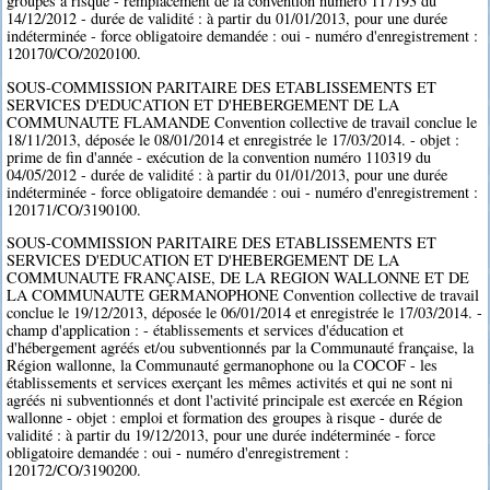
groupes à risque - remplacement de la convention numéro 117193 du
14/12/2012 - durée de validité : à partir du 01/01/2013, pour une durée
indéterminée - force obligatoire demandée : oui - numéro d'enregistrement :
120170/CO/2020100.
SOUS-COMMISSION PARITAIRE DES ETABLISSEMENTS ET
SERVICES D'EDUCATION ET D'HEBERGEMENT DE LA
COMMUNAUTE FLAMANDE Convention collective de travail conclue le
18/11/2013, déposée le 08/01/2014 et enregistrée le 17/03/2014. - objet :
prime de fin d'année - exécution de la convention numéro 110319 du
04/05/2012 - durée de validité : à partir du 01/01/2013, pour une durée
indéterminée - force obligatoire demandée : oui - numéro d'enregistrement :
120171/CO/3190100.
SOUS-COMMISSION PARITAIRE DES ETABLISSEMENTS ET
SERVICES D'EDUCATION ET D'HEBERGEMENT DE LA
COMMUNAUTE FRANÇAISE, DE LA REGION WALLONNE ET DE
LA COMMUNAUTE GERMANOPHONE Convention collective de travail
conclue le 19/12/2013, déposée le 06/01/2014 et enregistrée le 17/03/2014. -
champ d'application : - établissements et services d'éducation et
d'hébergement agréés et/ou subventionnés par la Communauté française, la
Région wallonne, la Communauté germanophone ou la COCOF - les
établissements et services exerçant les mêmes activités et qui ne sont ni
agréés ni subventionnés et dont l'activité principale est exercée en Région
wallonne - objet : emploi et formation des groupes à risque - durée de
validité : à partir du 19/12/2013, pour une durée indéterminée - force
obligatoire demandée : oui - numéro d'enregistrement :
120172/CO/3190200.