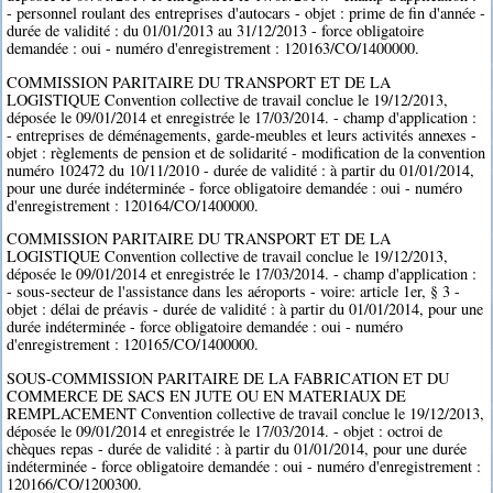
- personnel roulant des entreprises d'autocars - objet : prime de fin d'année -
durée de validité : du 01/01/2013 au 31/12/2013 - force obligatoire
demandée : oui - numéro d'enregistrement : 120163/CO/1400000.
COMMISSION PARITAIRE DU TRANSPORT ET DE LA
LOGISTIQUE Convention collective de travail conclue le 19/12/2013,
déposée le 09/01/2014 et enregistrée le 17/03/2014. - champ d'application :
- entreprises de déménagements, garde-meubles et leurs activités annexes -
objet : règlements de pension et de solidarité - modification de la convention
numéro 102472 du 10/11/2010 - durée de validité : à partir du 01/01/2014,
pour une durée indéterminée - force obligatoire demandée : oui - numéro
d'enregistrement : 120164/CO/1400000.
COMMISSION PARITAIRE DU TRANSPORT ET DE LA
LOGISTIQUE Convention collective de travail conclue le 19/12/2013,
déposée le 09/01/2014 et enregistrée le 17/03/2014. - champ d'application :
- sous-secteur de l'assistance dans les aéroports - voire: article 1er, § 3 -
objet : délai de préavis - durée de validité : à partir du 01/01/2014, pour une
durée indéterminée - force obligatoire demandée : oui - numéro
d'enregistrement : 120165/CO/1400000.
SOUS-COMMISSION PARITAIRE DE LA FABRICATION ET DU
COMMERCE DE SACS EN JUTE OU EN MATERIAUX DE
REMPLACEMENT Convention collective de travail conclue le 19/12/2013,
déposée le 09/01/2014 et enregistrée le 17/03/2014. - objet : octroi de
chèques repas - durée de validité : à partir du 01/01/2014, pour une durée
indéterminée - force obligatoire demandée : oui - numéro d'enregistrement :
120166/CO/1200300.