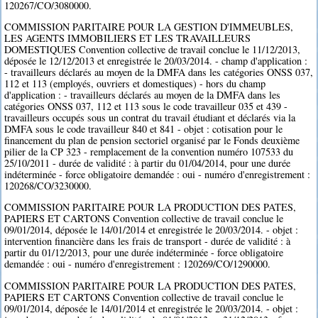
120267/CO/3080000.
COMMISSION PARITAIRE POUR LA GESTION D'IMMEUBLES,
LES AGENTS IMMOBILIERS ET LES TRAVAILLEURS
DOMESTIQUES Convention collective de travail conclue le 11/12/2013,
déposée le 12/12/2013 et enregistrée le 20/03/2014. - champ d'application :
- travailleurs déclarés au moyen de la DMFA dans les catégories ONSS 037,
112 et 113 (employés, ouvriers et domestiques) - hors du champ
d'application : - travailleurs déclarés au moyen de la DMFA dans les
catégories ONSS 037, 112 et 113 sous le code travailleur 035 et 439 -
travailleurs occupés sous un contrat du travail étudiant et déclarés via la
DMFA sous le code travailleur 840 et 841 - objet : cotisation pour le
financement du plan de pension sectoriel organisé par le Fonds deuxième
pilier de la CP 323 - remplacement de la convention numéro 107533 du
25/10/2011 - durée de validité : à partir du 01/04/2014, pour une durée
indéterminée - force obligatoire demandée : oui - numéro d'enregistrement :
120268/CO/3230000.
COMMISSION PARITAIRE POUR LA PRODUCTION DES PATES,
PAPIERS ET CARTONS Convention collective de travail conclue le
09/01/2014, déposée le 14/01/2014 et enregistrée le 20/03/2014. - objet :
intervention financière dans les frais de transport - durée de validité : à
partir du 01/12/2013, pour une durée indéterminée - force obligatoire
demandée : oui - numéro d'enregistrement : 120269/CO/1290000.
COMMISSION PARITAIRE POUR LA PRODUCTION DES PATES,
PAPIERS ET CARTONS Convention collective de travail conclue le
09/01/2014, déposée le 14/01/2014 et enregistrée le 20/03/2014. - objet :