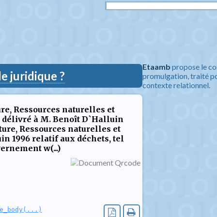
Etaamb
propose le co
 juridique ?
promulgation, traité po
contexte relationnel.
re, Ressources naturelles et
délivré à M. Benoît D`Halluin
ure, Ressources naturelles et
n 1996 relatif aux déchets, tel
vernement w(...)
e_body(...)