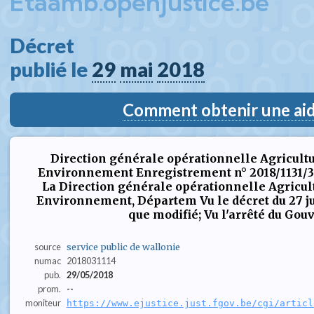
Etaamb.openjustice.be
Décret  
publié le 
29
mai
2018
Comment obtenir une aide
Direction générale opérationnelle Agricultu
Environnement Enregistrement n° 2018/1131/3 
La Direction générale opérationnelle Agricult
Environnement, Départem Vu le décret du 27 jui
que modifié; Vu l'arrêté du Gou
source
service public de wallonie
numac
2018031114
pub.
29/05/2018
prom.
--
moniteur
https://www.ejustice.just.fgov.be/cgi/articl