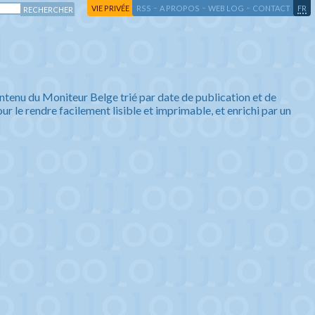
-
-
-
-
VIE PRIVÉE
RSS
A PROPOS
WEB LOG
CONTACT
FR
ntenu du Moniteur Belge trié par date de publication et de
ur le rendre facilement lisible et imprimable, et enrichi par un