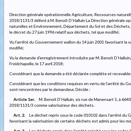
Direction générale opérationnelle Agriculture, Ressources nature
2018/1131/3 délivré à M. Benoît D`Halluin La Direction générale o
naturelles et Environnement, Département du Sol et des Déchets, D
le décret du 27 juin 1996 relatif aux déchets, tel que modifié;
Vu l'arrêté du Gouvernement wallon du 14 juin 2001 favorisant la v
modifié;
Vu la demande d'enregistrement introduite par M. Benoit D`Halluin
Froidchapelle, le 17 avril 2018;
Considérant que la demande a été déclarée complète et recevable
Considérant que les conditions requises en vertu de l'arrêté du G
sont rencontrées par le demandeur, Décide :
Article 1er.
M. Benoit D`Halluin, sis rue de Manensart 5, à 6640
2018/1131/3 comme valorisateur des déchets.
Art. 2.
Le déchet repris sous le code 010102 dans l'arrêté du
favorisant la valorisation de certains déchets est admis pour les mod
Art. 3.
Les déchets repris dans l'arrêté précité sous les code