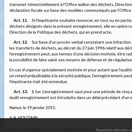
transmet trimestriellement à l'Office wallon des déchets, Direct
déclaration fiscale sur base des modèles communiqués par l'Office
Art. 11.
Si l'impétrante souhaite renoncer, en tout ou en partie,
déchets désignés dans le présent enregistrement, elle en opère not
Direction de la Politique des déchets, qui en prend acte.
Art. 12.
Sur base d'un procès-verbal constatant une infracti
les transferts de déchets, au décret du 27 juin 1996 relatif aux déc
l'enregistrement peut, aux termes d'une décision motivée, être rad
la possibilité de faire valoir ses moyens de défense et de régularise
En cas d'urgence spécialement motivée et pour autant que l'auditio
un retard préjudiciable à la sécurité publique, l'enregistrement peu
l'impétrante n'ait été entendue.
Art. 13.
§ 1er. L'enregistrement vaut pour une période de cinq
dudit enregistrement est introduite dans un délai précédant d'un moi
Namur, le 19 janvier 2015.
Ir A. HOUTAIN
Etaamb.be utilise les 