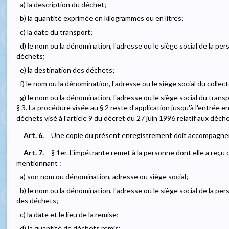
a) la description du déchet;
b) la quantité exprimée en kilogrammes ou en litres;
c) la date du transport;
d) le nom ou la dénomination, l'adresse ou le siège social de la p
déchets;
e) la destination des déchets;
f) le nom ou la dénomination, l'adresse ou le siège social du collec
g) le nom ou la dénomination, l'adresse ou le siège social du trans
§ 3. La procédure visée au § 2 reste d'application jusqu'à l'entrée 
déchets visé à l'article 9 du décret du 27 juin 1996 relatif aux déch
Art. 6.
Une copie du présent enregistrement doit accompagner
Art. 7.
§ 1er. L'impétrante remet à la personne dont elle a reç
mentionnant :
a) son nom ou dénomination, adresse ou siège social;
b) le nom ou la dénomination, l'adresse ou le siège social de la pe
des déchets;
c) la date et le lieu de la remise;
d) la quantité de déchets remis;