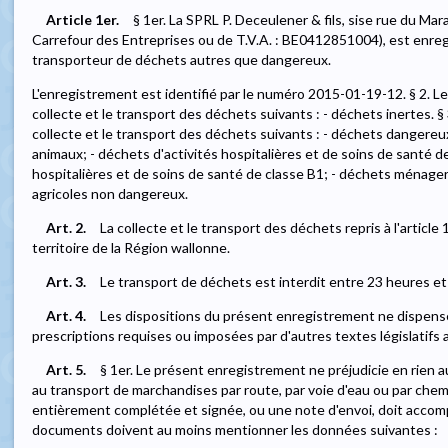
Article 1er.
§ 1er. La SPRL P. Deceulener & fils, sise rue du M
Carrefour des Entreprises ou de T.V.A. : BE0412851004), est enregi
transporteur de déchets autres que dangereux.
L'enregistrement est identifié par le numéro 2015-01-19-12. § 2. L
collecte et le transport des déchets suivants : - déchets inertes. §
collecte et le transport des déchets suivants : - déchets dangereu
animaux; - déchets d'activités hospitalières et de soins de santé de
hospitalières et de soins de santé de classe B1; - déchets ménagers
agricoles non dangereux.
Art. 2.
La collecte et le transport des déchets repris à l'article 
territoire de la Région wallonne.
Art. 3.
Le transport de déchets est interdit entre 23 heures et
Art. 4.
Les dispositions du présent enregistrement ne dispens
prescriptions requises ou imposées par d'autres textes législatifs a
Art. 5.
§ 1er. Le présent enregistrement ne préjudicie en rien a
au transport de marchandises par route, par voie d'eau ou par chemin
entièrement complétée et signée, ou une note d'envoi, doit accom
documents doivent au moins mentionner les données suivantes :