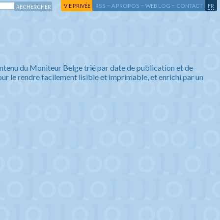
-
-
-
-
VIE PRIVÉE
RSS
A PROPOS
WEB LOG
CONTACT
FR
ntenu du Moniteur Belge trié par date de publication et de
ur le rendre facilement lisible et imprimable, et enrichi par un