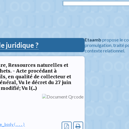
Etaamb
propose le co
 juridique ?
promulgation, traité po
contexte relationnel.
re, Ressources naturelles et
ets. - Acte procédant à
s, en qualité de collecteur et
énéral, Vu le décret du 27 juin
odifié; Vu l(...)
e_body(...)