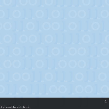
x
 etaamb.be est utilisé.