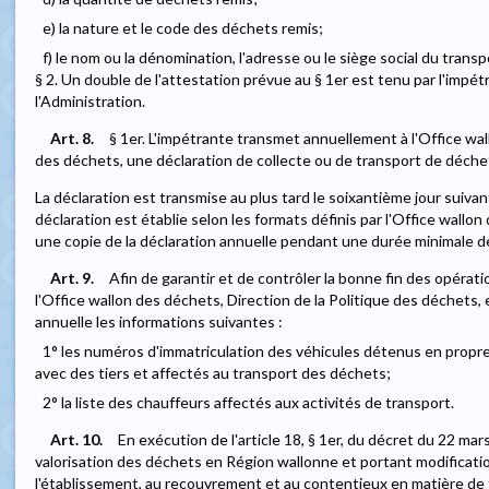
e) la nature et le code des déchets remis;
f) le nom ou la dénomination, l'adresse ou le siège social du trans
§ 2. Un double de l'attestation prévue au § 1er est tenu par l'impé
l'Administration.
Art. 8.
§ 1er. L'impétrante transmet annuellement à l'Office wal
des déchets, une déclaration de collecte ou de transport de déche
La déclaration est transmise au plus tard le soixantième jour suivant
déclaration est établie selon les formats définis par l'Office wallo
une copie de la déclaration annuelle pendant une durée minimale de
Art. 9.
Afin de garantir et de contrôler la bonne fin des opérat
l'Office wallon des déchets, Direction de la Politique des déchets
annuelle les informations suivantes :
1° les numéros d'immatriculation des véhicules détenus en propr
avec des tiers et affectés au transport des déchets;
2° la liste des chauffeurs affectés aux activités de transport.
Art. 10.
En exécution de l'article 18, § 1er, du décret du 22 mar
valorisation des déchets en Région wallonne et portant modificatio
l'établissement, au recouvrement et au contentieux en matière de t