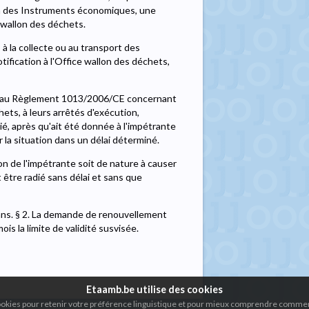
ion des Instruments économiques, une
 wallon des déchets.
 à la collecte ou au transport des
ification à l'Office wallon des déchets,
on au Règlement 1013/2006/CE concernant
hets, à leurs arrêtés d'exécution,
ié, après qu'ait été donnée à l'impétrante
r la situation dans un délai déterminé.
n de l'impétrante soit de nature à causer
t être radié sans délai et sans que
 ans. § 2. La demande de renouvellement
s la limite de validité susvisée.
Etaamb.be utilise des cookies
cookies pour retenir votre préférence linguistique et pour mieux comprendre comment