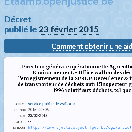
Etaamb.openjustice.be
Décret  
publié le 
23
février
2015
Comment obtenir une aide
Direction générale opérationnelle Agricultu
Environnement. - Office wallon des déch
l'enregistrement de la SPRL P. Deceulener & fil
de transporteur de déchets autr L'Inspecteur g
1996 relatif aux déchets, tel que m
source
service public de wallonie
numac
2015200806
pub.
23/02/2015
prom.
--
moniteur
https://www.ejustice.just.fgov.be/cgi/articl