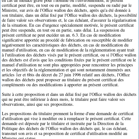
en cas de menace grave pour l'homme ou l'environnement, le présent
certificat peut être, en tout ou en partie, modifié, suspendu ou radié par le
Ministre, sur avis de l'Office wallon des déchets, après qu'a été donnée à
son titulaire, dans un délai fixé par l'Office wallon des déchets, la possibilité
de faire valoir ses observations et, le cas échéant, d'assurer la régularisation
de la situation. En cas d'urgence spécialement motivée, le présent certificat
peut être suspendu, en tout ou en partie, sans délai. La suspension du
présent certificat ne peut excéder un an. 6.3. En cas de modification
significative apportée au procédé de fabrication ou susceptible de modifier
négativement les caractéristiques des déchets, en cas de modification du
manuel d'utilisation, en cas de modification de la réglementation ayant trait
à l'utilisation des déchets visés par le présent certificat, ou si l'Office wallon
des déchets est d'avis que les conditions fixées par le présent certificat ou le
manuel d'utilisation ne sont plus appropriées pour rencontrer les principes
et les objectifs de la réglementation et qui sont notamment énumérés aux
articles 1er et 6bis du décret du 27 juin 1996 relatif aux déchets, l'Office
wallon des déchets peut proposer au titulaire du présent certificat des
compléments ou des modifications à apporter au présent certificat.
Suite à cette proposition et dans un délai fixé par l'Office wallon des déchets
qui ne peut être inférieur à deux mois, le titulaire peut faire valoir ses
observations, ainsi que ses propositions.
Les propositions du titulaire prennent la forme d'une demande de certificat
d'utilisation qui vise à modifier ou à remplacer le présent certificat. Cette
demande est déposée par le titulaire et instruite par la Direction de la
Politique des déchets de l'Office wallon des déchets qui, le cas échéant,
transmet son avis et sa proposition de certificat d'utilisation modifié au
Ministre qui statue.