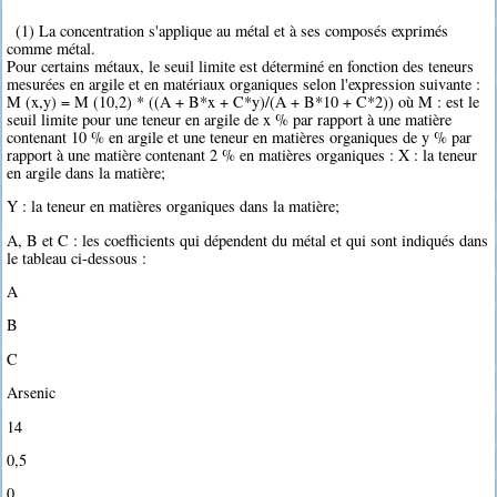
(1) La concentration s'applique au métal et à ses composés exprimés
comme métal.
Pour certains métaux, le seuil limite est déterminé en fonction des teneurs
mesurées en argile et en matériaux organiques selon l'expression suivante :
M (x,y) = M (10,2) * ((A + B*x + C*y)/(A + B*10 + C*2)) où M : est le
seuil limite pour une teneur en argile de x % par rapport à une matière
contenant 10 % en argile et une teneur en matières organiques de y % par
rapport à une matière contenant 2 % en matières organiques : X : la teneur
en argile dans la matière;
Y : la teneur en matières organiques dans la matière;
A, B et C : les coefficients qui dépendent du métal et qui sont indiqués dans
le tableau ci-dessous :
A
B
C
Arsenic
14
0,5
0