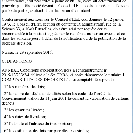
substantielles, soit prescrites à peine de nullité, excès ou détournement de
pouvoir, peut être porté devant le Conseil d'Etat contre la présente décision
par toute partie justifiant d'une lésion ou d'un intérêt.
Conformément aux Lois sur le Conseil d'Etat, coordonnées le 12 janvier
1973, le Conseil d'Etat, section du contentieux administratif, rue de la
Science 33, à 1040 Bruxelles, doit être saisi par requête écrite,
recommandée à la poste et signée par le requérant ou par un avocat, et ce
dans les soixante jours à dater de la notification ou de la publication de la
présente décision.
Namur, le 29 septembre 2015.
C. DI ANTONIO
ANNEXE Conditions d'exploitation liées à l'enregistrement n°
2015/13/233/3/4 délivré à la SA TRBA, ci-après dénommée le titulaire I.
COMPTABILITE DES DECHETS I.1. La comptabilité reprend :
1° les numéros des lots;
2° la nature des déchets identifiés selon les codes de l'arrêté du
Gouvernement wallon du 14 juin 2001 favorisant la valorisation de certains
déchets;
3° les quantités livrées;
4° les dates de livraison;
5° l'identité et l'adresse du transporteur;
6° la destination des lots par parcelles cadastrales;