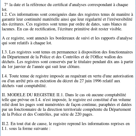
7° la date et la référence du certificat d'analyses correspondant à chaque
lot.
I.2. Ces informations sont consignées dans des registres tenus de manière à
garantir leur continuité matérielle ainsi que leur régularité et l'irréversibilité
des écritures. Ces registres sont tenus par ordre de dates, sans blancs ni
lacunes. En cas de rectification, l'écriture primitive doit rester visible.
A ce registre, sont annexés les bordereaux de suivi et les rapports d'analyse
qui sont relatifs à chaque lot.
I.3. Les registres sont tenus en permanence à disposition des fonctionnaires
du Département de la Police et des Contrôles et de l'Office wallon des
déchets. Les registres sont conservés par le titulaire pendant dix ans à partir
du 1er janvier de l'année qui suit leur clôture.
I.4. Toute tenue de registre imposée au requérant en vertu d'une autorisation
ou d'un arrêté pris en exécution du décret du 27 juin 1996 relatif aux
déchets vaut comptabilité.
II. MODELE DU REGISTRE II.1. Dans le cas où aucune comptabilité
telle que prévue en I.4. n'est imposée, le registre est constitué d'un volume
relié dont les pages sont numérotées de façon continue, paraphées et datées
par un fonctionnaire de la direction territoriale compétente du Département
de la Police et des Contrôles, par série de 220 pages.
II.2. En tout état de cause, le registre reprend les informations reprises en
I.1. sous la forme suivante :