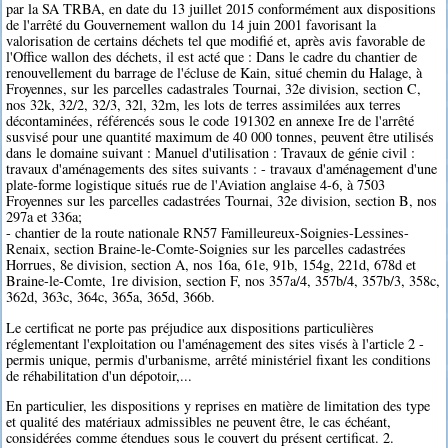
par la SA TRBA, en date du 13 juillet 2015 conformément aux dispositions
de l'arrêté du Gouvernement wallon du 14 juin 2001 favorisant la
valorisation de certains déchets tel que modifié et, après avis favorable de
l'Office wallon des déchets, il est acté que : Dans le cadre du chantier de
renouvellement du barrage de l'écluse de Kain, situé chemin du Halage, à
Froyennes, sur les parcelles cadastrales Tournai, 32e division, section C,
nos 32k, 32/2, 32/3, 32l, 32m, les lots de terres assimilées aux terres
décontaminées, référencés sous le code 191302 en annexe Ire de l'arrêté
susvisé pour une quantité maximum de 40 000 tonnes, peuvent être utilisés
dans le domaine suivant : Manuel d'utilisation : Travaux de génie civil :
travaux d'aménagements des sites suivants : - travaux d'aménagement d'une
plate-forme logistique situés rue de l'Aviation anglaise 4-6, à 7503
Froyennes sur les parcelles cadastrées Tournai, 32e division, section B, nos
297a et 336a;
- chantier de la route nationale RN57 Familleureux-Soignies-Lessines-
Renaix, section Braine-le-Comte-Soignies sur les parcelles cadastrées
Horrues, 8e division, section A, nos 16a, 61e, 91b, 154g, 221d, 678d et
Braine-le-Comte, 1re division, section F, nos 357a/4, 357b/4, 357b/3, 358c,
362d, 363c, 364c, 365a, 365d, 366b.
Le certificat ne porte pas préjudice aux dispositions particulières
réglementant l'exploitation ou l'aménagement des sites visés à l'article 2 -
permis unique, permis d'urbanisme, arrêté ministériel fixant les conditions
de réhabilitation d'un dépotoir,...
En particulier, les dispositions y reprises en matière de limitation des type
et qualité des matériaux admissibles ne peuvent être, le cas échéant,
considérées comme étendues sous le couvert du présent certificat. 2.