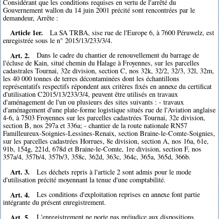
Considérant que les conditions requises en vertu de l'arrêté du
Gouvernement wallon du 14 juin 2001 précité sont rencontrées par le
demandeur, Arrête :
Article 1er.
La SA TRBA, sise rue de l'Europe 6, à 7600 Péruwelz, est
enregistrée sous le n° 2015/13/233/3/4.
Art. 2.
Dans le cadre du chantier de renouvellement du barrage de
l'écluse de Kain, situé chemin du Halage à Froyennes, sur les parcelles
cadastrales Tournai, 32e division, section C, nos 32k, 32/2, 32/3, 32l, 32m,
les 40 000 tonnes de terres décontaminées dont les échantillons
représentatifs respectifs répondent aux critères fixés en annexe du certificat
d'utilisation C2015/13/233/3/4, peuvent être utilisés en travaux
d'aménagement de l'un ou plusieurs des sites suivants : - travaux
d'aménagement d'une plate-forme logistique situés rue de l'Aviation anglaise
4-6, à 7503 Froyennes sur les parcelles cadastrées Tournai, 32e division,
section B, nos 297a et 336a; - chantier de la route nationale RN57
Familleureux-Soignies-Lessines-Renaix, section Braine-le-Comte-Soignies,
sur les parcelles cadastrées Horrues, 8e division, section A, nos 16a, 61e,
91b, 154g, 221d, 678d et Braine-le-Comte, 1re division, section F, nos
357a/4, 357b/4, 357b/3, 358c, 362d, 363c, 364c, 365a, 365d, 366b.
Art. 3.
Les déchets repris à l'article 2 sont admis pour le mode
d'utilisation précité moyennant la tenue d'une comptabilité.
Art. 4.
Les conditions d'exploitation reprises en annexe font partie
intégrante du présent enregistrement.
Art. 5.
L'enregistrement ne porte pas préjudice aux dispositions