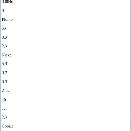
0,0046
0
Plomb
33
0,3
2,3
Nickel
6,5
0,2
0,3
Zinc
46
1,1
2,3
Cobalt