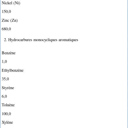
Nickel (Ni)
150,0
Zinc (Zn)
680,0
2. Hydrocarbures monocycliques aromatiques
Benzène
1,0
Ethylbenzène
35,0
Styrène
6,0
Toluène
100,0
Xylène