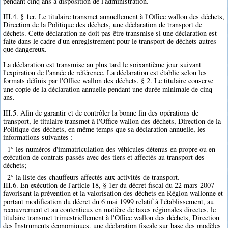
pendant cinq ans à disposition de l'administration.
III.4. § 1er. Le titulaire transmet annuellement à l'Office wallon des déchets,
Direction de la Politique des déchets, une déclaration de transport de
déchets. Cette déclaration ne doit pas être transmise si une déclaration est
faite dans le cadre d'un enregistrement pour le transport de déchets autres
que dangereux.
La déclaration est transmise au plus tard le soixantième jour suivant
l'expiration de l'année de référence. La déclaration est établie selon les
formats définis par l'Office wallon des déchets. § 2. Le titulaire conserve
une copie de la déclaration annuelle pendant une durée minimale de cinq
ans.
III.5. Afin de garantir et de contrôler la bonne fin des opérations de
transport, le titulaire transmet à l'Office wallon des déchets, Direction de la
Politique des déchets, en même temps que sa déclaration annuelle, les
informations suivantes :
1° les numéros d'immatriculation des véhicules détenus en propre ou en
exécution de contrats passés avec des tiers et affectés au transport des
déchets;
2° la liste des chauffeurs affectés aux activités de transport.
III.6. En exécution de l'article 18, § 1er du décret fiscal du 22 mars 2007
favorisant la prévention et la valorisation des déchets en Région wallonne et
portant modification du décret du 6 mai 1999 relatif à l'établissement, au
recouvrement et au contentieux en matière de taxes régionales directes, le
titulaire transmet trimestriellement à l'Office wallon des déchets, Direction
des Instruments économiques, une déclaration fiscale sur base des modèles