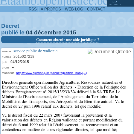
^
-
FR
RSS
A PROPOS
WEB LOG
CONTACT
Décret
publié le
04
décembre
2015
Comment obtenir une aide juridique ?
service public de wallonie
source
2015027218
numac
04/12/2015
pub.
--
prom.
moniteur
https://www.ejustice.just.fgov.be/cgi/article_body(...)
Direction générale opérationnelle Agriculture, Ressources naturelles et
Environnement Office wallon des déchets. - Direction de la Politique des
déchets Enregistrement n° 2015/13/233/3/4 délivré à la SA TRBA Le
Ministre de l'Environnement, de l'Aménagement du Territoire, de la
Mobilité et des Transports, des Aéroports et du Bien-être animal, Vu le
décret du 27 juin 1996 relatif aux déchets, tel que modifié;
Vu le décret fiscal du 22 mars 2007 favorisant la prévention et la
valorisation des déchets en Région wallonne et portant modification du
décret du 6 mai 1999 relatif à l'établissement, au recouvrement et au
contentieux en matière de taxes régionales directes, tel que modifié;