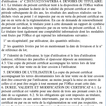
d'utilisation : n° C2015/13/233/3/4/TRBA 4. DEVOIRS DU TITULAIRE:
4.1. Le titulaire du présent certificat tient à la disposition de l'Office wallon
des déchets, pendant la durée de la validité du présent certificat et une
période subséquente de dix ans, les résultats des analyses réalisées sur les
déchets visés au point 1 et imposées par ou en vertu du présent certificat ou
par ou en vertu de la réglementation. En cas de demande de renouvellement
du présent certificat, le titulaire joint à cette demande un rapport de synthèse
portant sur les analyses imposées par ou en vertu du présent certificat. 4.2.
Le titulaire tient également une comptabilité informatisée dont les modalités
sont fixées par l'Office et qui reprend les informations suivantes :
1° un récapitulatif, par utilisateur, des quantités utilisées;
2° les quantités livrées par lot en mentionnant la date de livraison et le n°
de référence du lot;
3° l'identité de l'utilisateur, le type d'utilisation et le lieu d'utilisation
(adresse, référence des parcelles et épaisseur déposée au minimum).
4.3. Une copie du présent certificat accompagne les terres lors de leur
transport, de leur vente ou de leur cession à l'utilisateur.
5. DEVOIRS DE L'UTILISATEUR La copie du présent certificat
accompagnant les terres décontaminées lors de leur vente ou de leur cession
doit être conservée par l'utilisateur, au moins jusqu'à la mise en oeuvre de
celles-ci et peut être exigée à tout moment par l'Office avant cette date.
6. DUREE, VALIDITE ET MODIFICATION DU CERTIFICAT 6.1. Le
présent certificat est valable pour une durée de trois ans prenant cours à la
date de sa signature. 6.2. Si les obligations qui sont imposées au titulaire,
aux utilisateurs ou aux autres intervenants, par ou en vertu du présent
certificat ou par ou en vertu de la réglementation ne sont pas respectées, ou