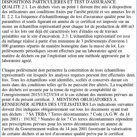
DISPOSITIONS PARTICULIERES ET TEST D'ASSURANCE
QUALITE 2.1. Les déchets visés au point 1 doivent être mis à disposition
des utilisateurs aux conditions fixées par l'arrêté précité et ses annexes Ire et
II. 2.2. La fréquence d'échantillonnage du test d'assurance qualité pour les
paramètres et seuils figurant en annexe de ce certificat est imposée sur au
moins un échantillon représentatif pour chaque lot de production de 400 m3
sauf si les lots ont déjà été caractérisés lors d'études ou de travaux
préalables sur le site d'excavation. 2.3. L'échantillon représentatif est issu
du mélange réalisé à partir d'un minimum de 3 prélèvements d'environ 1
000 grammes répartis de manière homogène dans la masse du lot. Les
prélèvements périodiques seront effectués par un laboratoire agréé en
matière de déchets ou par l'exploitant selon une méthode approuvée par le
laboratoire agréé.
Chaque prélèvement doit permettre la constitution de trois échantillons
représentatifs sur lesquels les analyses requises peuvent être effectuées deux
fois. Tous les échantillons sont identifiés, scellés et conservés durant six
mois dans des conditions telles qu'ils ne puissent être altérés. La traçabilité
des déchets est assurée par la tenue du registre de comptabilité de
l'enregistrement 2015/13/233/3/4 et le cas échéant des mentions prévues au
point 4 du présent certificat. 3. MENTIONS OBLIGATOIRES A
RENSEIGNER AUPRES DES UTILISATEURS Les indications suivantes
doivent être indiquées obligatoirement sur tous les documents ayant trait
aux déchets : ? SA TRBA ? Terres décontaminées ? Code (A.G.W. du 14
juin 2001) : 191302 ? Numéro de lot ? Ces terres décontaminées répondent
aux prescriptions prévues pour les terres décontaminées en annexe de
l'arrêté du Gouvernement wallon du 14 juin 2001 favorisant la valorisation
de certains déchets et au test d'assurance qualité prévu par le certificat