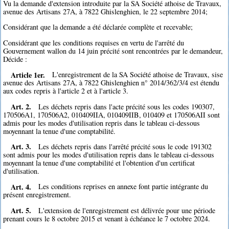
Vu la demande d'extension introduite par la SA Société athoise de Travaux,
avenue des Artisans 27A, à 7822 Ghislenghien, le 22 septembre 2014;
Considérant que la demande a été déclarée complète et recevable;
Considérant que les conditions requises en vertu de l'arrêté du
Gouvernement wallon du 14 juin précité sont rencontrées par le demandeur,
Décide :
Article 1er.
L'enregistrement de la SA Société athoise de Travaux, sise
avenue des Artisans 27A, à 7822 Ghislenghien n° 2014/362/3/4 est étendu
aux codes repris à l'article 2 et à l'article 3.
Art. 2.
Les déchets repris dans l'acte précité sous les codes 190307,
170506A1, 170506A2, 010409IIA, 010409IIB, 010409 et 170506AII sont
admis pour les modes d'utilisation repris dans le tableau ci-dessous
moyennant la tenue d'une comptabilité.
Art. 3.
Les déchets repris dans l'arrêté précité sous le code 191302
sont admis pour les modes d'utilisation repris dans le tableau ci-dessous
moyennant la tenue d'une comptabilité et l'obtention d'un certificat
d'utilisation.
Art. 4.
Les conditions reprises en annexe font partie intégrante du
présent enregistrement.
Art. 5.
L'extension de l'enregistrement est délivrée pour une période
prenant cours le 8 octobre 2015 et venant à échéance le 7 octobre 2024.