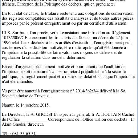
déchets, Direction de la Politique des déchets, qui en prend acte.
En tout état de cause, le titulaire reste tenu aux obligations de conservation
des registres comptables, des résultats d'analyses et de toutes autres pièces,
imposées par le présent enregistrement ou par un certificat d'utilisation.
III.8. Sur base d'un procès-verbal constatant une infraction au Règlement
1013/2006/CE concernant les transferts de déchets, au décret du 27 juin
1996 relatif aux déchets, à leurs arrêtés d'exécution, l'enregistrement peut,
aux termes d'une décision motivée, être radié, après qu'ait été donnée à
l'impétrante la possibilité de faire valoir ses moyens de défense et de
régulariser la situation dans un délai déterminé.
En cas d'urgence spécialement motivée et pour autant que l'audition de
l'impétrante soit de nature à causer un retard préjudiciable à la sécurité
publique, l'enregistrement peut être radié sans délai et sans que l'impétrante
n'ait été entendue.
Vu pour être annexé à l'enregistrement n° 2014/362/3/4 délivré à la SA
Société athoise de Travaux.
Namur, le 14 octobre 2015.
Le Directeur, Ir A. GHODSI L'inspecteur général, Ir A. HOUTAIN Cachet
de l'Office ____________ Correspondant de l'Office wallon des déchets : Ir
Alain Ghodsi, directeur.
Tél. : 081-33 65 31.