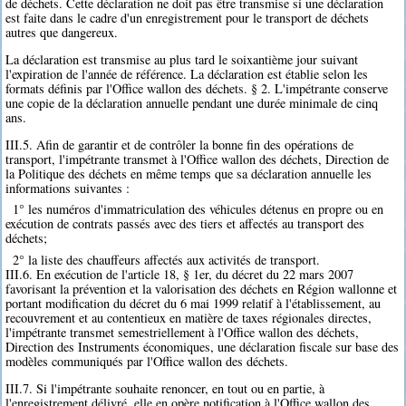
de déchets. Cette déclaration ne doit pas être transmise si une déclaration
est faite dans le cadre d'un enregistrement pour le transport de déchets
autres que dangereux.
La déclaration est transmise au plus tard le soixantième jour suivant
l'expiration de l'année de référence. La déclaration est établie selon les
formats définis par l'Office wallon des déchets. § 2. L'impétrante conserve
une copie de la déclaration annuelle pendant une durée minimale de cinq
ans.
III.5. Afin de garantir et de contrôler la bonne fin des opérations de
transport, l'impétrante transmet à l'Office wallon des déchets, Direction de
la Politique des déchets en même temps que sa déclaration annuelle les
informations suivantes :
1° les numéros d'immatriculation des véhicules détenus en propre ou en
exécution de contrats passés avec des tiers et affectés au transport des
déchets;
2° la liste des chauffeurs affectés aux activités de transport.
III.6. En exécution de l'article 18, § 1er, du décret du 22 mars 2007
favorisant la prévention et la valorisation des déchets en Région wallonne et
portant modification du décret du 6 mai 1999 relatif à l'établissement, au
recouvrement et au contentieux en matière de taxes régionales directes,
l'impétrante transmet semestriellement à l'Office wallon des déchets,
Direction des Instruments économiques, une déclaration fiscale sur base des
modèles communiqués par l'Office wallon des déchets.
III.7. Si l'impétrante souhaite renoncer, en tout ou en partie, à
l'enregistrement délivré, elle en opère notification à l'Office wallon des