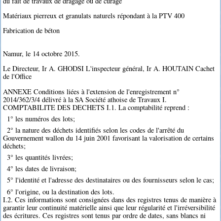
du fait de travaux de dragage ou de curage
Matériaux pierreux et granulats naturels répondant à la PTV 400
Fabrication de béton
Namur, le 14 octobre 2015.
Le Directeur, Ir A. GHODSI L'inspecteur général, Ir A. HOUTAIN Cachet
de l'Office
ANNEXE Conditions liées à l'extension de l'enregistrement n°
2014/362/3/4 délivré à la SA Société athoise de Travaux I.
COMPTABILITE DES DECHETS I.1. La comptabilité reprend :
1° les numéros des lots;
2° la nature des déchets identifiés selon les codes de l'arrêté du
Gouvernement wallon du 14 juin 2001 favorisant la valorisation de certains
déchets;
3° les quantités livrées;
4° les dates de livraison;
5° l'identité et l'adresse des destinataires ou des fournisseurs selon le cas;
6° l'origine, ou la destination des lots.
I.2. Ces informations sont consignées dans des registres tenus de manière à
garantir leur continuité matérielle ainsi que leur régularité et l'irréversibilité
des écritures. Ces registres sont tenus par ordre de dates, sans blancs ni