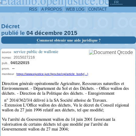
^
-
FR
RSS
A PROPOS
WEB LOG
CONTACT
Décret
publié le
04
décembre
2015
Comment obtenir une aide juridique ?
service public de wallonie
source
2015027216
numac
04/12/2015
pub.
--
prom.
moniteur
https://www.ejustice.just.fgov.be/cgi/article_body(...)
Direction générale opérationnelle Agriculture, Ressources naturelles et
Environnement. - Département du Sol et des Déchets. - Office wallon des
déchets. - Direction de la Politique des déchets. - Enregistrement
n° 2014/362/3/4 délivré à la SA Société athoise de Travaux.
- Extension L'Office wallon des déchets, Vu le décret du Conseil régional
wallon du 27 juin 1996 relatif aux déchets, tel que modifié;
Vu l'arrêté du Gouvernement wallon du 14 juin 2001 favorisant la
valorisation de certains déchets tel que modifié par l'arrêté du
Gouvernement wallon du 27 mai 2004;