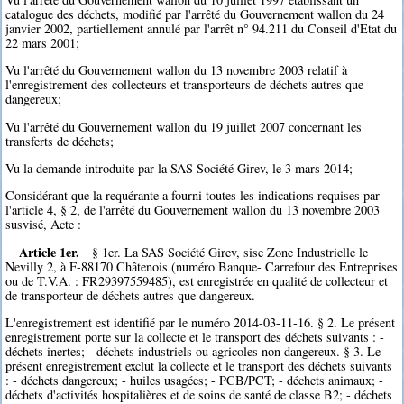
catalogue des déchets, modifié par l'arrêté du Gouvernement wallon du 24
janvier 2002, partiellement annulé par l'arrêt n° 94.211 du Conseil d'Etat du
22 mars 2001;
Vu l'arrêté du Gouvernement wallon du 13 novembre 2003 relatif à
l'enregistrement des collecteurs et transporteurs de déchets autres que
dangereux;
Vu l'arrêté du Gouvernement wallon du 19 juillet 2007 concernant les
transferts de déchets;
Vu la demande introduite par la SAS Société Girev, le 3 mars 2014;
Considérant que la requérante a fourni toutes les indications requises par
l'article 4, § 2, de l'arrêté du Gouvernement wallon du 13 novembre 2003
susvisé, Acte :
Article 1er.
§ 1er. La SAS Société Girev, sise Zone Industrielle le
Nevilly 2, à F-88170 Châtenois (numéro Banque- Carrefour des Entreprises
ou de T.V.A. : FR29397559485), est enregistrée en qualité de collecteur et
de transporteur de déchets autres que dangereux.
L'enregistrement est identifié par le numéro 2014-03-11-16. § 2. Le présent
enregistrement porte sur la collecte et le transport des déchets suivants : -
déchets inertes; - déchets industriels ou agricoles non dangereux. § 3. Le
présent enregistrement exclut la collecte et le transport des déchets suivants
: - déchets dangereux; - huiles usagées; - PCB/PCT; - déchets animaux; -
déchets d'activités hospitalières et de soins de santé de classe B2; - déchets