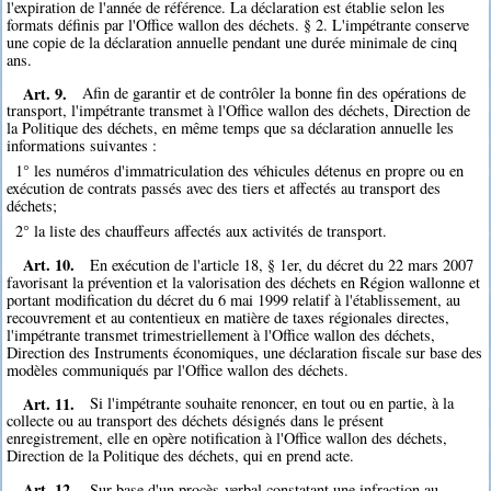
l'expiration de l'année de référence. La déclaration est établie selon les
formats définis par l'Office wallon des déchets. § 2. L'impétrante conserve
une copie de la déclaration annuelle pendant une durée minimale de cinq
ans.
Art. 9.
Afin de garantir et de contrôler la bonne fin des opérations de
transport, l'impétrante transmet à l'Office wallon des déchets, Direction de
la Politique des déchets, en même temps que sa déclaration annuelle les
informations suivantes :
1° les numéros d'immatriculation des véhicules détenus en propre ou en
exécution de contrats passés avec des tiers et affectés au transport des
déchets;
2° la liste des chauffeurs affectés aux activités de transport.
Art. 10.
En exécution de l'article 18, § 1er, du décret du 22 mars 2007
favorisant la prévention et la valorisation des déchets en Région wallonne et
portant modification du décret du 6 mai 1999 relatif à l'établissement, au
recouvrement et au contentieux en matière de taxes régionales directes,
l'impétrante transmet trimestriellement à l'Office wallon des déchets,
Direction des Instruments économiques, une déclaration fiscale sur base des
modèles communiqués par l'Office wallon des déchets.
Art. 11.
Si l'impétrante souhaite renoncer, en tout ou en partie, à la
collecte ou au transport des déchets désignés dans le présent
enregistrement, elle en opère notification à l'Office wallon des déchets,
Direction de la Politique des déchets, qui en prend acte.
Art. 12.
Sur base d'un procès-verbal constatant une infraction au