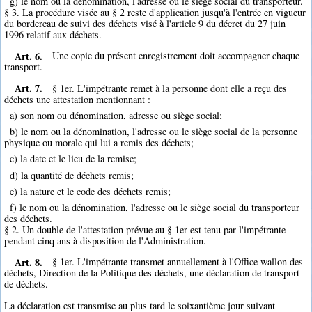
g) le nom ou la dénomination, l'adresse ou le siège social du transporteur.
§ 3. La procédure visée au § 2 reste d'application jusqu'à l'entrée en vigueur
du bordereau de suivi des déchets visé à l'article 9 du décret du 27 juin
1996 relatif aux déchets.
Art. 6.
Une copie du présent enregistrement doit accompagner chaque
transport.
Art. 7.
§ 1er. L'impétrante remet à la personne dont elle a reçu des
déchets une attestation mentionnant :
a) son nom ou dénomination, adresse ou siège social;
b) le nom ou la dénomination, l'adresse ou le siège social de la personne
physique ou morale qui lui a remis des déchets;
c) la date et le lieu de la remise;
d) la quantité de déchets remis;
e) la nature et le code des déchets remis;
f) le nom ou la dénomination, l'adresse ou le siège social du transporteur
des déchets.
§ 2. Un double de l'attestation prévue au § 1er est tenu par l'impétrante
pendant cinq ans à disposition de l'Administration.
Art. 8.
§ 1er. L'impétrante transmet annuellement à l'Office wallon des
déchets, Direction de la Politique des déchets, une déclaration de transport
de déchets.
La déclaration est transmise au plus tard le soixantième jour suivant