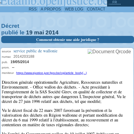
^
-
FR
RSS
A PROPOS
WEB LOG
CONTACT
Décret
publié le
19
mai
2014
Comment obtenir une aide juridique ?
service public de wallonie
source
2014203188
numac
19/05/2014
pub.
--
prom.
moniteur
https://www.ejustice.just.fgov.be/cgi/article_body(...)
Direction générale opérationnelle Agriculture, Ressources naturelles et
Environnement. - Office wallon des déchets. - Acte procédant à
l'enregistrement de la SAS Société Girev, en qualité de collecteur et de
transporteur de déchets autres que dangereux L'Inspecteur général, Vu le
décret du 27 juin 1996 relatif aux déchets, tel que modifié;
Vu le décret fiscal du 22 mars 2007 favorisant la prévention et la
valorisation des déchets en Région wallonne et portant modification du
décret du 6 mai 1999 relatif à l'établissement, au recouvrement et au
contentieux en matière de taxes régionales directes;
Vu l'arrêté du Gouvernement wallon du 10 juillet 1997 établissant un