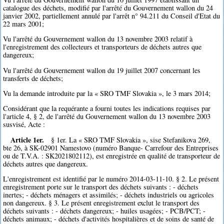
catalogue des déchets, modifié par l'arrêté du Gouvernement wallon du 24
janvier 2002, partiellement annulé par l'arrêt n° 94.211 du Conseil d'Etat du
22 mars 2001;
Vu l'arrêté du Gouvernement wallon du 13 novembre 2003 relatif à
l'enregistrement des collecteurs et transporteurs de déchets autres que
dangereux;
Vu l'arrêté du Gouvernement wallon du 19 juillet 2007 concernant les
transferts de déchets;
Vu la demande introduite par la « SRO TMF Slovakia », le 3 mars 2014;
Considérant que la requérante a fourni toutes les indications requises par
l'article 4, § 2, de l'arrêté du Gouvernement wallon du 13 novembre 2003
susvisé, Acte :
Article 1er.
§ 1er. La « SRO TMF Slovakia », sise Stefanikova 269,
bte 26, à SK-02901 Namestovo (numéro Banque- Carrefour des Entreprises
ou de T.V.A. : SK2021802112), est enregistrée en qualité de transporteur de
déchets autres que dangereux.
L'enregistrement est identifié par le numéro 2014-03-11-10. § 2. Le présent
enregistrement porte sur le transport des déchets suivants : - déchets
inertes; - déchets ménagers et assimilés; - déchets industriels ou agricoles
non dangereux. § 3. Le présent enregistrement exclut le transport des
déchets suivants : - déchets dangereux; - huiles usagées; - PCB/PCT; -
déchets animaux; - déchets d'activités hospitalières et de soins de santé de