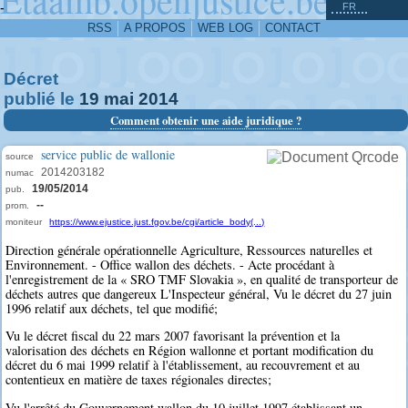
^
-
FR
RSS
A PROPOS
WEB LOG
CONTACT
Décret
publié le
19
mai
2014
Comment obtenir une aide juridique ?
service public de wallonie
source
2014203182
numac
19/05/2014
pub.
--
prom.
moniteur
https://www.ejustice.just.fgov.be/cgi/article_body(...)
Direction générale opérationnelle Agriculture, Ressources naturelles et
Environnement. - Office wallon des déchets. - Acte procédant à
l'enregistrement de la « SRO TMF Slovakia », en qualité de transporteur de
déchets autres que dangereux L'Inspecteur général, Vu le décret du 27 juin
1996 relatif aux déchets, tel que modifié;
Vu le décret fiscal du 22 mars 2007 favorisant la prévention et la
valorisation des déchets en Région wallonne et portant modification du
décret du 6 mai 1999 relatif à l'établissement, au recouvrement et au
contentieux en matière de taxes régionales directes;
Vu l'arrêté du Gouvernement wallon du 10 juillet 1997 établissant un