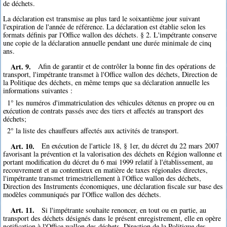
de déchets.
La déclaration est transmise au plus tard le soixantième jour suivant
l'expiration de l'année de référence. La déclaration est établie selon les
formats définis par l'Office wallon des déchets. § 2. L'impétrante conserve
une copie de la déclaration annuelle pendant une durée minimale de cinq
ans.
Art. 9.
Afin de garantir et de contrôler la bonne fin des opérations de
transport, l'impétrante transmet à l'Office wallon des déchets, Direction de
la Politique des déchets, en même temps que sa déclaration annuelle les
informations suivantes :
1° les numéros d'immatriculation des véhicules détenus en propre ou en
exécution de contrats passés avec des tiers et affectés au transport des
déchets;
2° la liste des chauffeurs affectés aux activités de transport.
Art. 10.
En exécution de l'article 18, § 1er, du décret du 22 mars 2007
favorisant la prévention et la valorisation des déchets en Région wallonne et
portant modification du décret du 6 mai 1999 relatif à l'établissement, au
recouvrement et au contentieux en matière de taxes régionales directes,
l'impétrante transmet trimestriellement à l'Office wallon des déchets,
Direction des Instruments économiques, une déclaration fiscale sur base des
modèles communiqués par l'Office wallon des déchets.
Art. 11.
Si l'impétrante souhaite renoncer, en tout ou en partie, au
transport des déchets désignés dans le présent enregistrement, elle en opère
notification à l'Office wallon des déchets, Direction de la Politique des