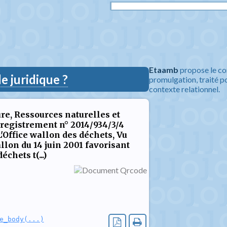
Etaamb
propose le co
 juridique ?
promulgation, traité po
contexte relationnel.
re, Ressources naturelles et
registrement n° 2014/934/3/4
'Office wallon des déchets, Vu
llon du 14 juin 2001 favorisant
chets t(...)
e_body(...)