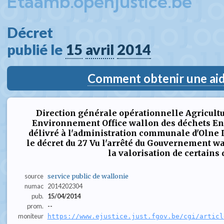
Etaamb.openjustice.be
Décret  
publié le 
15
avril
2014
Comment obtenir une aide
Direction générale opérationnelle Agricultu
Environnement Office wallon des déchets En
délivré à l'administration communale d'Olne L
le décret du 27 Vu l'arrêté du Gouvernement wa
la valorisation de certains dé
source
service public de wallonie
numac
2014202304
pub.
15/04/2014
prom.
--
moniteur
https://www.ejustice.just.fgov.be/cgi/articl