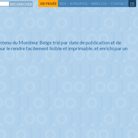
-
-
-
-
VIE PRIVÉE
RSS
A PROPOS
WEB LOG
CONTACT
FR
ntenu du Moniteur Belge trié par date de publication et de
ur le rendre facilement lisible et imprimable, et enrichi par un