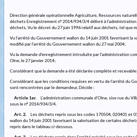
Direction générale opérationnelle Agriculture, Ressources naturel
déchets Enregistrement n° 2014/934/3/4 délivré à l'administratio
déchets, Vu le décret du 27 juin 1996 relatif aux déchets, tel que m
Vu l'arrêté du Gouvernement wallon du 14 juin 2001 favorisant la v
modifié par l'arrêté du Gouvernement wallon du 27 mai 2004;
Vu la demande d'enregistrement introduite par l'administration com
Olne, le 27 janvier 2014;
Considérant que la demande a été déclarée complète et recevable
Considérant que les conditions requises en vertu de l'arrêté du G
sont rencontrées par le demandeur, Décide :
Article 1er.
L'administration communale d'Olne, sise rue du Vil
sous le n° 2014/934/3/4.
Art. 2.
Les déchets repris sous les codes 170504, 020401 et 
wallon du 14 juin 2001 favorisant la valorisation de certains déchet
repris dans le tableau ci-dessous.
Art. 3.
Les déchets repris dans l'arrêté précité sous les code