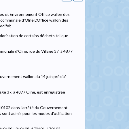
les et Environnement Office wallon des
n communale d'Olne L'Office wallon des
odifié;
alorisation de certains déchets tel que
munale d'Olne, rue du Village 37, à 4877
;
ouvernement wallon du 14 juin précité
lage 37, à 4877 Olne, est enregistrée
010102 dans l'arrêté du Gouvernement
s sont admis pour les modes d'utilisation
s 010409I, 010408, 170101, 170103,