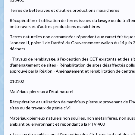
Terres de betteraves et d'autres productions maraîchères
Récupération et utilisation de terres issues du lavage ou du trait
betteraves et d'autres productions maraîchères
Terres naturelles non contaminées répondant aux caractéristiques d
l'annexe II, point 1 de l'arrêté du Gouvernement wallon du 14 juin 2
déchets
- Travaux de remblayage, à l'exception des CET existants et des s
d'aménagement de sites - Réhabilitation de sites désaffectés pol
approuvé par la Région - Aménagement et réhabilitation de centr
010102
Matériaux pierreux à l'état naturel
Récupération et utilisation de matériaux pierreux provenant de l'
sites ou de travaux de génie civil
Matériaux pierreux naturels non souillés, non métallifères, non susc
ambiant ou environnant et répondant à la PTV 400
- Travaux de remblayage, à l'exception des CET existants et des si