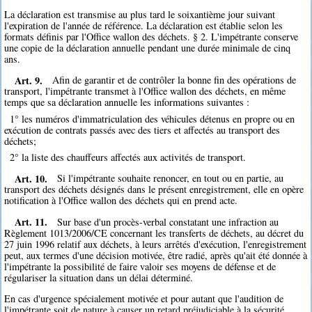
La déclaration est transmise au plus tard le soixantième jour suivant
l'expiration de l'année de référence. La déclaration est établie selon les
formats définis par l'Office wallon des déchets. § 2. L'impétrante conserve
une copie de la déclaration annuelle pendant une durée minimale de cinq
ans.
Art. 9.
Afin de garantir et de contrôler la bonne fin des opérations de
transport, l'impétrante transmet à l'Office wallon des déchets, en même
temps que sa déclaration annuelle les informations suivantes :
1° les numéros d'immatriculation des véhicules détenus en propre ou en
exécution de contrats passés avec des tiers et affectés au transport des
déchets;
2° la liste des chauffeurs affectés aux activités de transport.
Art. 10.
Si l'impétrante souhaite renoncer, en tout ou en partie, au
transport des déchets désignés dans le présent enregistrement, elle en opère
notification à l'Office wallon des déchets qui en prend acte.
Art. 11.
Sur base d'un procès-verbal constatant une infraction au
Règlement 1013/2006/CE concernant les transferts de déchets, au décret du
27 juin 1996 relatif aux déchets, à leurs arrêtés d'exécution, l'enregistrement
peut, aux termes d'une décision motivée, être radié, après qu'ait été donnée à
l'impétrante la possibilité de faire valoir ses moyens de défense et de
régulariser la situation dans un délai déterminé.
En cas d'urgence spécialement motivée et pour autant que l'audition de
l'impétrante soit de nature à causer un retard préjudiciable à la sécurité