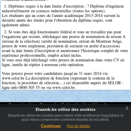
1. Diplômes requis à la date limite d'inscription : ? Diplôme d'ingénieur
industriel/master en sciences industrielles (toutes les options).
Les étudiants qui au cours de l'année académique 2013-2014 suivent la
dernière année des études pour l'obtention du diplôme requis, sont
également admis.
2. Si vous êtes déjà fonctionnaire fédéral et vous ne travaillez pas pour
l'organisme qui recrute, téléchargez une preuve de nomination de niveau A
(niveau de la sélection) (arrêté de nomination, extrait du Moniteur belge,
preuve de votre employeur, prestation de serment ou arrêté d'accession)
avant la date limite d'inscription et mentionnez l'historique complet de votre
expérience professionnelle, emploi actuel inclus.
Si vous avez déjà téléchargé votre preuve de nomination dans votre CV en
ligne, inutile de répéter à nouveau cette opération.
Vous pouvez poser votre candidature jusqu'au 31 mars 2014 via
www.selor.be La description de fonction (reprenant le contenu de la
fonction, la procédure de sélection,...) est disponible auprès du SELOR :
ligne info 0800-505 55 ou via www.selor.be .
Terms and conditions
|
Privacy policy
|
Cookie policy
|
Accessibility policy
x
Etaamb.be utilise des cookies
Etaamb.be utilise les cookies pour retenir votre préférence linguistique et
pour mieux comprendre comment etaamb.be est utilisé.
Continuer
Plus de details