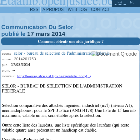
^
-
FR
NL
RSS
A PROPOS
WEB LOG
CONTACT
Communication Du Selor
publié le
17
mars
2014
Comment obtenir une aide juridique ?
selor - bureau de selection de l'administration federale
source
2014201753
numac
17/03/2014
pub.
--
prom.
moniteur
https://www.ejustice.just.fgov.be/cgi/article_body(...)
SELOR - BUREAU DE SELECTION DE L'ADMINISTRATION
FEDERALE
Sélection comparative des attachés ingénieur industriel (m/f) (niveau A1),
néerlandophones, pour le SPF Justice (ANG14178) Une liste de 15 lauréats
maximum, valable un an, sera établie après la sélection.
Outre cette liste des lauréats, une liste spécifique des lauréats (qui reste
valable quatre ans) présentant un handicap est établie.
Conditions d'admissibilité :