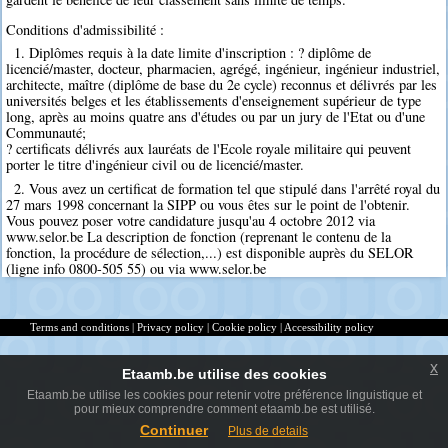
Conditions d'admissibilité :
1. Diplômes requis à la date limite d'inscription : ? diplôme de
licencié/master, docteur, pharmacien, agrégé, ingénieur, ingénieur industriel,
architecte, maître (diplôme de base du 2e cycle) reconnus et délivrés par les
universités belges et les établissements d'enseignement supérieur de type
long, après au moins quatre ans d'études ou par un jury de l'Etat ou d'une
Communauté;
? certificats délivrés aux lauréats de l'Ecole royale militaire qui peuvent
porter le titre d'ingénieur civil ou de licencié/master.
2. Vous avez un certificat de formation tel que stipulé dans l'arrêté royal du
27 mars 1998 concernant la SIPP ou vous êtes sur le point de l'obtenir.
Vous pouvez poser votre candidature jusqu'au 4 octobre 2012 via
www.selor.be La description de fonction (reprenant le contenu de la
fonction, la procédure de sélection,...) est disponible auprès du SELOR
(ligne info 0800-505 55) ou via www.selor.be
Terms and conditions
|
Privacy policy
|
Cookie policy
|
Accessibility policy
x
Etaamb.be utilise des cookies
Etaamb.be utilise les cookies pour retenir votre préférence linguistique et
pour mieux comprendre comment etaamb.be est utilisé.
Continuer
Plus de details