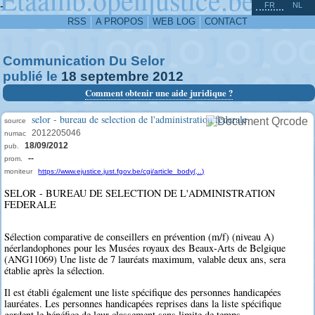
^
-
FR
NL
RSS
A PROPOS
WEB LOG
CONTACT
Communication Du Selor
publié le
18
septembre
2012
Comment obtenir une aide juridique ?
selor - bureau de selection de l'administration federale
source
2012205046
numac
18/09/2012
pub.
--
prom.
moniteur
https://www.ejustice.just.fgov.be/cgi/article_body(...)
SELOR - BUREAU DE SELECTION DE L'ADMINISTRATION
FEDERALE
Sélection comparative de conseillers en prévention (m/f) (niveau A)
néerlandophones pour les Musées royaux des Beaux-Arts de Belgique
(ANG11069) Une liste de 7 lauréats maximum, valable deux ans, sera
établie après la sélection.
Il est établi également une liste spécifique des personnes handicapées
lauréates. Les personnes handicapées reprises dans la liste spécifique
gardent le bénéfice de leur classement sans limite de temps.