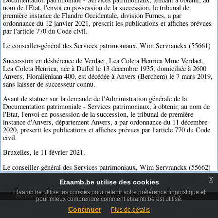
nom de l'Etat, l'envoi en possession de la succession, le tribunal de
première instance de Flandre Occidentale, division Furnes, a par
ordonnance du 12 janvier 2021, prescrit les publications et affiches prévues
par l'article 770 du Code civil.
Le conseiller-général des Services patrimoniaux, Wim Servranckx (55661)
Succession en déshérence de Verdaet, Lea Coleta Henrica Mme Verdaet,
Lea Coleta Henrica, née à Duffel le 13 décembre 1935, domiciliée à 2600
Anvers, Floraliënlaan 400, est décédée à Anvers (Berchem) le 7 mars 2019,
sans laisser de successeur connu.
Avant de statuer sur la demande de l'Administration générale de la
Documentation patrimoniale - Services patrimoniaux, à obtenir, au nom de
l'Etat, l'envoi en possession de la succession, le tribunal de première
instance d'Anvers, département Anvers, a par ordonnance du 11 décembre
2020, prescrit les publications et affiches prévues par l'article 770 du Code
civil.
Bruxelles, le 11 février 2021.
Le conseiller-général des Services patrimoniaux, Wim Servranckx (55662)
x
Etaamb.be utilise des cookies
Etaamb.be utilise les cookies pour retenir votre préférence linguistique et
Terms and conditions
|
Privacy policy
|
Cookie policy
|
Accessibility policy
pour mieux comprendre comment etaamb.be est utilisé.
Continuer
Plus de details