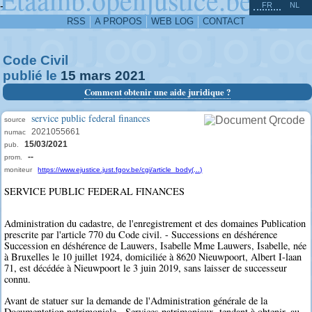
^
-
FR
NL
RSS
A PROPOS
WEB LOG
CONTACT
Code Civil
publié le
15
mars
2021
Comment obtenir une aide juridique ?
service public federal finances
source
2021055661
numac
15/03/2021
pub.
--
prom.
moniteur
https://www.ejustice.just.fgov.be/cgi/article_body(...)
SERVICE PUBLIC FEDERAL FINANCES
Administration du cadastre, de l'enregistrement et des domaines Publication
prescrite par l'article 770 du Code civil. - Successions en déshérence
Succession en déshérence de Lauwers, Isabelle Mme Lauwers, Isabelle, née
à Bruxelles le 10 juillet 1924, domiciliée à 8620 Nieuwpoort, Albert I-laan
71, est décédée à Nieuwpoort le 3 juin 2019, sans laisser de successeur
connu.
Avant de statuer sur la demande de l'Administration générale de la
Documentation patrimoniale - Services patrimoniaux, tendant à obtenir, au