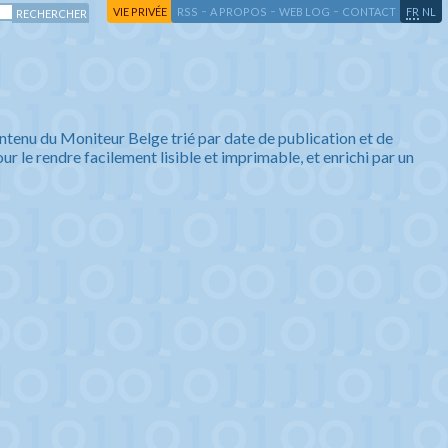
-
-
-
-
VIE PRIVÉE
RSS
A PROPOS
WEB LOG
CONTACT
FR
NL
ntenu du Moniteur Belge trié par date de publication et de
ur le rendre facilement lisible et imprimable, et enrichi par un