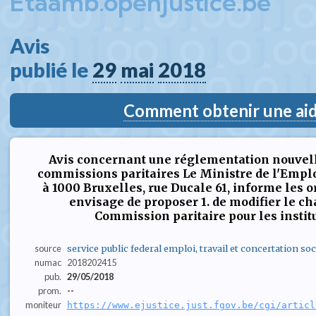
Etaamb.openjustice.be
Avis  
publié le 
29
mai
2018
Comment obtenir une aide
Avis concernant une réglementation nouvell
commissions paritaires Le Ministre de l'Emploi
à 1000 Bruxelles, rue Ducale 61, informe les o
envisage de proposer 1. de modifier le 
Commission paritaire pour les institut
source
service public federal emploi, travail et concertation soc
numac
2018202415
pub.
29/05/2018
prom.
--
moniteur
https://www.ejustice.just.fgov.be/cgi/articl