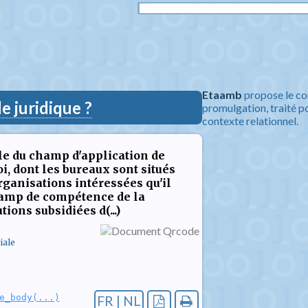
Etaamb
propose le co
 juridique ?
promulgation, traité po
contexte relationnel.
e du champ d'application de
, dont les bureaux sont situés
rganisations intéressées qu'il
champ de compétence de la
ions subsidiées d(...)
iale
e_body(...)
FR | NL