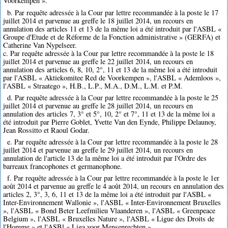
Voorkempen ».
b. Par requête adressée à la Cour par lettre recommandée à la poste le 17
juillet 2014 et parvenue au greffe le 18 juillet 2014, un recours en
annulation des articles 11 et 13 de la même loi a été introduit par l'ASBL «
Groupe d'Etude et de Réforme de la Fonction administrative » (GERFA) et
Catherine Van Nypelseer.
c. Par requête adressée à la Cour par lettre recommandée à la poste le 18
juillet 2014 et parvenue au greffe le 22 juillet 2014, un recours en
annulation des articles 6, 8, 10, 2°, 11 et 13 de la même loi a été introduit
par l'ASBL « Aktiekomitee Red de Voorkempen », l'ASBL « Ademloos »,
l'ASBL « Straatego », H.B., L.P., M.A., D.M., L.M. et P.M.
d. Par requête adressée à la Cour par lettre recommandée à la poste le 25
juillet 2014 et parvenue au greffe le 28 juillet 2014, un recours en
annulation des articles 7, 3° et 5°, 10, 2° et 7°, 11 et 13 de la même loi a
été introduit par Pierre Goblet, Yvette Van den Eynde, Philippe Delaunoy,
Jean Rossitto et Raoul Godar.
e. Par requête adressée à la Cour par lettre recommandée à la poste le 28
juillet 2014 et parvenue au greffe le 29 juillet 2014, un recours en
annulation de l'article 13 de la même loi a été introduit par l'Ordre des
barreaux francophones et germanophone.
f. Par requête adressée à la Cour par lettre recommandée à la poste le 1er
août 2014 et parvenue au greffe le 4 août 2014, un recours en annulation des
articles 2, 3°, 3, 6, 11 et 13 de la même loi a été introduit par l'ASBL «
Inter-Environnement Wallonie », l'ASBL « Inter-Environnement Bruxelles
», l'ASBL « Bond Beter Leefmilieu Vlaanderen », l'ASBL « Greenpeace
Belgium », l'ASBL « Bruxelles Nature », l'ASBL « Ligue des Droits de
l'Homme » et l'ASBl « Liga voor Mensenrechten ».