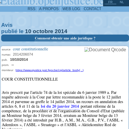
^
-
FR
NL
RSS
A PROPOS
WEB LOG
CONTACT
Avis
publié le
10
octobre
2014
Comment obtenir une aide juridique ?
cour constitutionnelle
source
2014206074
numac
10/10/2014
pub.
--
prom.
moniteur
https://www.ejustice.just.fgov.be/cgi/article_body(...)
COUR CONSTITUTIONNELLE
Avis prescrit par l'article 74 de la loi spéciale du 6 janvier 1989 a. Par
requête adressée à la Cour par lettre recommandée à la poste le 12 juillet
2014 et parvenue au greffe le 14 juillet 2014, un recours en annulation des
loi du 20 janvier 2014
articles 6, 8 et 11 de la
portant réforme de la
compétence, de la procédure et de l'organisation du Conseil d'Etat (publiée
au Moniteur belge du 3 février 2014, erratum au Moniteur belge du 13
février 2014) a été introduit par H.B., A.M., M.A., G.B., P.V., l'ASBL «
Ademloos », l'ASBL « Straatego » et l'ASBL « Aktiekomitee Red de