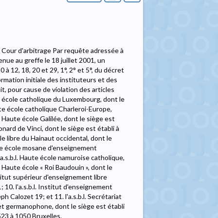
r la Cour d'arbitrage Par requête adressée à
nue au greffe le 18 juillet 2001, un
0 à 12, 18, 20 et 29, 1°, 2° et 5°, du décret
mation initiale des instituteurs et des
t, pour cause de violation des articles
aute école catholique du Luxembourg, dont le
aute école catholique Charleroi-Europe,
l. Haute école Galilée, dont le siège est
éonard de Vinci, dont le siège est établi à
le libre du Hainaut occidental, dont le
Haute école mosane d'enseignement
l'a.s.b.l. Haute école namuroise catholique,
l. Haute école « Roi Baudouin », dont le
nstitut supérieur d'enseignement libre
 10. l'a.s.b.l. Institut d'enseignement
 Calozet 19; et 11. l'a.s.b.l. Secrétariat
t germanophone, dont le siège est établi
523 à 1050 Bruxelles.