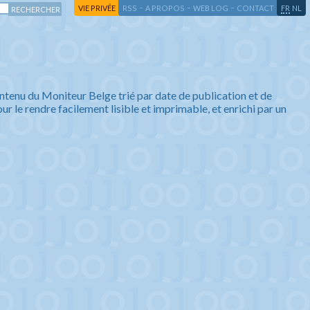
-
-
-
-
VIE PRIVÉE
RSS
A PROPOS
WEB LOG
CONTACT
FR
NL
ntenu du Moniteur Belge trié par date de publication et de
ur le rendre facilement lisible et imprimable, et enrichi par un