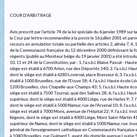
COUR D'ARBITRAGE
Avis prescrit par l'article 74 de la loi spéciale du 6 janvier 1989 su
la Cour par lettre recommandée à la poste le 16 juillet 2001 et parve
recours en annulation totale ou partielle des articles 2, alinéa 7, 4, 1
de la Communauté française du 12 décembre 2000 définissant la for
régents (publié au Moniteur belge du 19 janvier 2001) a été introdui
10, 11 et 24 de la Constitution, par : 1. l'a.s.b.l. Blaise Pascal - H
siège est établi à 6700 Arlon, rue des Déportés 140; 2. l'a.s.b.l. H
dont le siège est établi à 6280 Loverval, place Brasseur 6; 3. l'a.s.b.
établi à 1000 Bruxelles, rue de l'Etuve 58; 4. l'a.s.b.l. Haute école L
1200 Bruxelles, clos Chapelle-aux-Champs 43; 5. l'a.s.b.l. Haute éco
siège est établi à 7500 Tournai, quai des Salines 28; 6. l'a.s.b.l. 
supérieur, dont le siège est établi à 4000 Liège, rue de Harlez 9; 7. 
dont le siège est établi à 5000 Namur, rue de l'Arsenal 10; 8. l'a.s.b.
siège est établi à 7000 Mons, avenue de l'Hôpital 22; 9. l'a.s.b.l. I
liégeois, dont le siège est établi à 4000 Liège, Mont Saint-Martin 41;
supérieur de Namur, dont le siège est établi à 5000 Namur, rue Joseph
général de l'enseignement catholique en Communautés française e
à 1040 Bruxelles, rue Guimard 1, ayant élu domicile avenue Louise 