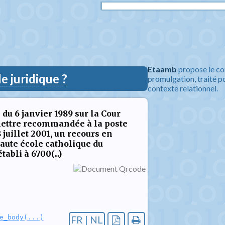
Etaamb
propose le co
 juridique ?
promulgation, traité po
contexte relationnel.
e du 6 janvier 1989 sur la Cour
 lettre recommandée à la poste
8 juillet 2001, un recours en
 Haute école catholique du
abli à 6700(...)
e_body(...)
FR | NL