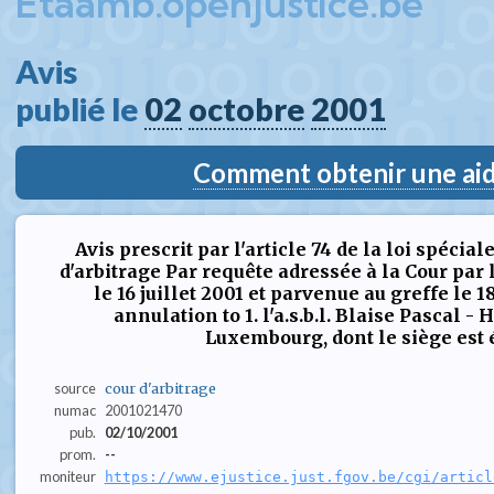
Etaamb.openjustice.be
Avis  
publié le 
02
octobre
2001
Comment obtenir une aide
Avis prescrit par l'article 74 de la loi spécial
d'arbitrage Par requête adressée à la Cour par
le 16 juillet 2001 et parvenue au greffe le 1
annulation to 1. l'a.s.b.l. Blaise Pascal -
Luxembourg, dont le siège est ét
source
cour d'arbitrage
numac
2001021470
pub.
02/10/2001
prom.
--
moniteur
https://www.ejustice.just.fgov.be/cgi/articl