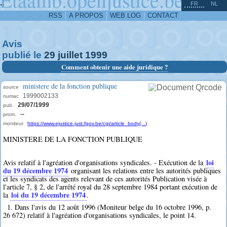
^
-
FR
NL
RSS
A PROPOS
WEB LOG
CONTACT
Avis
publié le
29
juillet
1999
Comment obtenir une aide juridique ?
ministere de la fonction publique
source
1999002133
numac
29/07/1999
pub.
--
prom.
moniteur
https://www.ejustice.just.fgov.be/cgi/article_body(...)
MINISTERE DE LA FONCTION PUBLIQUE
loi
Avis relatif à l'agréation d'organisations syndicales. - Exécution de la
du 19 décembre 1974
organisant les relations entre les autorités publiques
et les syndicats des agents relevant de ces autorités Publication visée à
l'article 7, § 2, de l'arrêté royal du 28 septembre 1984 portant exécution de
loi du 19 décembre 1974
la
.
1. Dans l'avis du 12 août 1996 (Moniteur belge du 16 octobre 1996, p.
26 672) relatif à l'agréation d'organisations syndicales, le point 14.