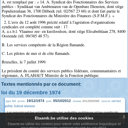
A. est remplacé par : « 14. A. Syndicat des Fonctionnaires des Services
publics - Syndikaat van Ambtenaren van de Openbare Diensten, dont siège
Populierenlaan 36, 1700 Dilbeek (tel. 02/567 23 60) et dont fait partie le
Syndicat des Fonctionnaires du Ministère des Finances (S.F.M.F.). »
2. L'avis du 12 août 1996 précité relatif à l'agréation d'organisations
syndicales est complété comme suit : 17.
A. a.s.b.l. Vlaamse zee- en kustloodsen, dont siège Elisabethlaan 278, 8400
Oostende (tél. 09/385 48 57).
B. Les services compétents de la Région flamande.
C. Les pilotes de mer et de côte flamands.
Bruxelles, le 7 juillet 1999.
Le président du comité des services publics fédéraux, communautaires et
régionaux, A. FLAHAUT Ministre de la Fonction publique.
Textes mentionnés par ce document:
loi du 19 décembre 1974
loi
service
19/12/1974
05/10/2012
2012000586
type
prom.
pub.
numac
source
public federal interieur
Loi organisant les relations entre les autorités publiques et les syndicats
x
des agents relevant de ces autorités. - Coordination officieuse en langue
Etaamb.be utilise des cookies
allemande
Etaamb.be utilise les cookies pour retenir votre préférence linguistique et