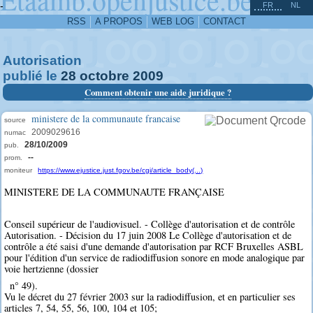
^
-
FR
NL
RSS
A PROPOS
WEB LOG
CONTACT
Autorisation
publié le
28
octobre
2009
Comment obtenir une aide juridique ?
ministere de la communaute francaise
source
2009029616
numac
28/10/2009
pub.
--
prom.
moniteur
https://www.ejustice.just.fgov.be/cgi/article_body(...)
MINISTERE DE LA COMMUNAUTE FRANÇAISE
Conseil supérieur de l'audiovisuel. - Collège d'autorisation et de contrôle
Autorisation. - Décision du 17 juin 2008 Le Collège d'autorisation et de
contrôle a été saisi d'une demande d'autorisation par RCF Bruxelles ASBL
pour l'édition d'un service de radiodiffusion sonore en mode analogique par
voie hertzienne (dossier
n° 49).
Vu le décret du 27 février 2003 sur la radiodiffusion, et en particulier ses
articles 7, 54, 55, 56, 100, 104 et 105;