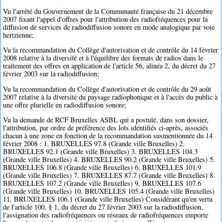
Vu l'arrêté du Gouvernement de la Communauté française du 21 décembre
2007 fixant l'appel d'offres pour l'attribution des radiofréquences pour la
diffusion de services de radiodiffusion sonore en mode analogique par voie
hertzienne;
Vu la recommandation du Collège d'autorisation et de contrôle du 14 février
2008 relative à la diversité et à l'équilibre des formats de radios dans le
traitement des offres en application de l'article 56, alinéa 2, du décret du 27
février 2003 sur la radiodiffusion;
Vu la recommandation du Collège d'autorisation et de contrôle du 29 août
2007 relative à la diversité du paysage radiophonique et à l'accès du public à
une offre plurielle en radiodiffusion sonore;
Vu la demande de RCF Bruxelles ASBL qui a postulé, dans son dossier,
l'attribution, par ordre de préférence des lots identifiés ci-après, associés
chacun à une zone en fonction de la recommandation susmentionnée du 14
février 2008 : 1. BRUXELLES 97.8 (Grande ville Bruxelles) 2.
BRUXELLES 92.1 (Grande ville Bruxelles) 3. BRUXELLES 104.3
(Grande ville Bruxelles) 4. BRUXELLES 90.2 (Grande ville Bruxelles) 5.
BRUXELLES 106.8 (Grande ville Bruxelles) 6. BRUXELLES 101.9
(Grande ville Bruxelles) 7. BRUXELLES 87.7 (Grande ville Bruxelles) 8.
BRUXELLES 107.2 (Grande ville Bruxelles) 9. BRUXELLES 107.6
(Grande ville Bruxelles) 10. BRUXELLES 105.4 (Grande ville Bruxelles)
11. BRUXELLES 106.1 (Grande ville Bruxelles) Considérant qu'en vertu
de l'article 100, § 1, du décret du 27 février 2003 sur la radiodiffusion,
l'assignation des radiofréquences ou réseaux de radiofréquences emporte