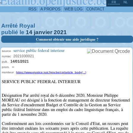
^
-
FR
NL
RSS
A PROPOS
WEB LOG
CONTACT
Arrêté Royal
publié le
14
janvier
2021
Comment obtenir une aide juridique ?
service public federal interieur
source
2021030021
numac
14/01/2021
pub.
--
prom.
moniteur
https://www.ejustice.just.fgov.be/cgi/article_body(...)
SERVICE PUBLIC FEDERAL INTERIEUR
Désignation Par arrêté royal du 6 décembre 2020, Monsieur Philippe
MOREAU est désigné à la fonction de management de directeur fonctionnel
du Service d'encadrement Budget et Contrôle de la Gestion au Service
public fédéral Intérieur dans un emploi du cadre linguistique français, à
partir du 1 novembre 2020.
Conformément aux lois coordonnées sur le Conseil d'Etat, un recours peut
être introduit endéans les soixante jours après cette publication. La requête
doit être envoyée sous pli recommandé à la poste, au Conseil d'Etat, rue de