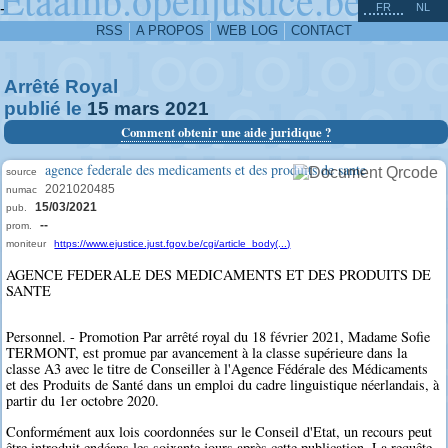
^
-
FR
NL
RSS
A PROPOS
WEB LOG
CONTACT
Arrêté Royal
publié le
15
mars
2021
Comment obtenir une aide juridique ?
agence federale des medicaments et des produits de sante
source
2021020485
numac
15/03/2021
pub.
--
prom.
moniteur
https://www.ejustice.just.fgov.be/cgi/article_body(...)
AGENCE FEDERALE DES MEDICAMENTS ET DES PRODUITS DE
SANTE
Personnel. - Promotion Par arrêté royal du 18 février 2021, Madame Sofie
TERMONT, est promue par avancement à la classe supérieure dans la
classe A3 avec le titre de Conseiller à l'Agence Fédérale des Médicaments
et des Produits de Santé dans un emploi du cadre linguistique néerlandais, à
partir du 1er octobre 2020.
Conformément aux lois coordonnées sur le Conseil d'Etat, un recours peut
être introduit endéans les soixante jours après cette publication. La requête