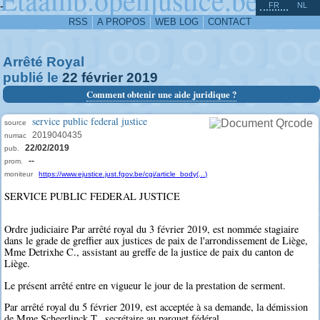
^
-
FR
NL
RSS
A PROPOS
WEB LOG
CONTACT
Arrêté Royal
publié le
22
février
2019
Comment obtenir une aide juridique ?
service public federal justice
source
2019040435
numac
22/02/2019
pub.
--
prom.
moniteur
https://www.ejustice.just.fgov.be/cgi/article_body(...)
SERVICE PUBLIC FEDERAL JUSTICE
Ordre judiciaire Par arrêté royal du 3 février 2019, est nommée stagiaire
dans le grade de greffier aux justices de paix de l'arrondissement de Liège,
Mme Detrixhe C., assistant au greffe de la justice de paix du canton de
Liège.
Le présent arrêté entre en vigueur le jour de la prestation de serment.
Par arrêté royal du 5 février 2019, est acceptée à sa demande, la démission
de Mme Scheerlinck T., secrétaire au parquet fédéral.