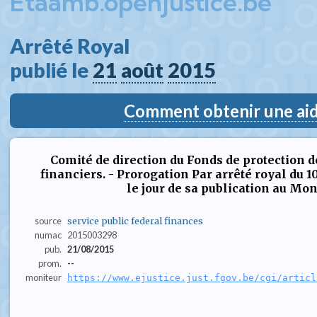
Etaamb.openjustice.be
Arrêté Royal  
publié le 
21
août
2015
Comment obtenir une aide
Comité de direction du Fonds de protection d
financiers. - Prorogation Par arrêté royal du 1
le jour de sa publication au Monit
source
service public federal finances
numac
2015003298
pub.
21/08/2015
prom.
--
moniteur
https://www.ejustice.just.fgov.be/cgi/articl