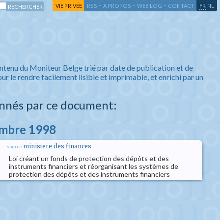
-
-
-
-
VIE PRIVÉE
RSS
A PROPOS
WEB LOG
CONTACT
FR
NL
ntenu du Moniteur Belge trié par date de publication et de
ur le rendre facilement lisible et imprimable, et enrichi par un
nnés par ce document:
embre 1998
ministere des finances
source
Loi créant un fonds de protection des dépôts et des
instruments financiers et réorganisant les systèmes de
protection des dépôts et des instruments financiers