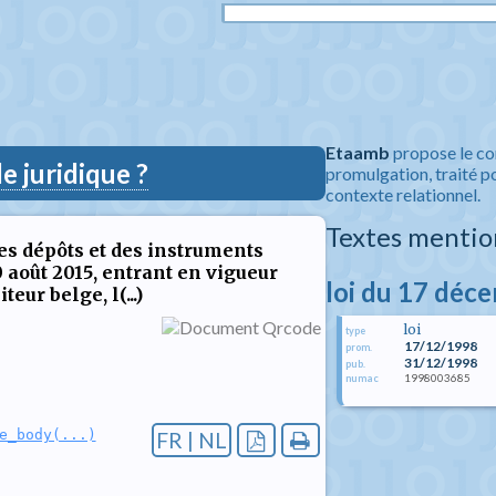
Etaamb
propose le co
 juridique ?
promulgation, traité po
contexte relationnel.
Textes mentio
es dépôts et des instruments
0 août 2015, entrant en vigueur
loi du 17 déc
eur belge, l(...)
loi
type
17/12/1998
prom.
31/12/1998
pub.
1998003685
numac
e_body(...)
FR | NL