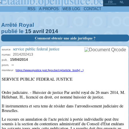
^
-
FR
NL
RSS
A PROPOS
WEB LOG
CONTACT
Arrêté Royal
publié le
15
avril
2014
Comment obtenir une aide juridique ?
service public federal justice
source
2014202413
numac
15/04/2014
pub.
--
prom.
moniteur
https://www.ejustice.just.fgov.be/cgi/article_body(...)
SERVICE PUBLIC FEDERAL JUSTICE
Ordre judiciaire. - Huissier de justice Par arrêté royal du 26 mars 2014, M.
Hellebaut, H., licencié en droit, est nommé huissier de justice.
Il instrumentera et sera tenu de résider dans l'arrondissement judiciaire de
Bruxelles.
Le recours en annulation de l'acte précité à portée individuelle peut être
soumis à la section du contentieux administratif du Conseil d'Etat endéans
les soixante jours après cette publication. La requête doit être envoyée au