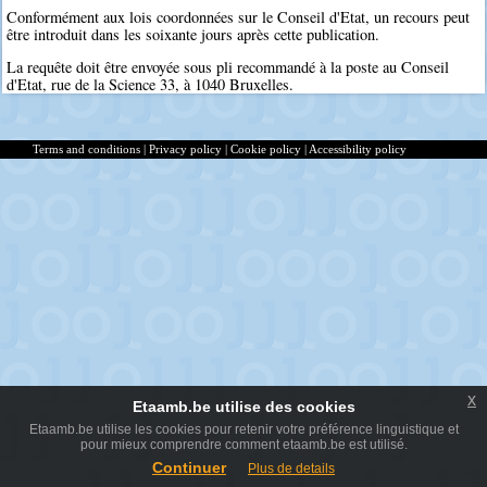
Conformément aux lois coordonnées sur le Conseil d'Etat, un recours peut
être introduit dans les soixante jours après cette publication.
La requête doit être envoyée sous pli recommandé à la poste au Conseil
d'Etat, rue de la Science 33, à 1040 Bruxelles.
Terms and conditions
|
Privacy policy
|
Cookie policy
|
Accessibility policy
x
Etaamb.be utilise des cookies
Etaamb.be utilise les cookies pour retenir votre préférence linguistique et
pour mieux comprendre comment etaamb.be est utilisé.
Continuer
Plus de details