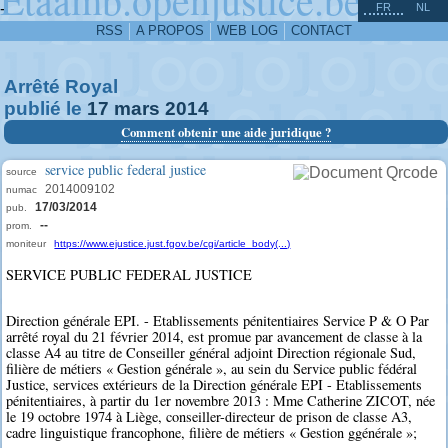
^
-
FR
NL
RSS
A PROPOS
WEB LOG
CONTACT
Arrêté Royal
publié le
17
mars
2014
Comment obtenir une aide juridique ?
service public federal justice
source
2014009102
numac
17/03/2014
pub.
--
prom.
moniteur
https://www.ejustice.just.fgov.be/cgi/article_body(...)
SERVICE PUBLIC FEDERAL JUSTICE
Direction générale EPI. - Etablissements pénitentiaires Service P & O Par
arrêté royal du 21 février 2014, est promue par avancement de classe à la
classe A4 au titre de Conseiller général adjoint Direction régionale Sud,
filière de métiers « Gestion générale », au sein du Service public fédéral
Justice, services extérieurs de la Direction générale EPI - Etablissements
pénitentiaires, à partir du 1er novembre 2013 : Mme Catherine ZICOT, née
le 19 octobre 1974 à Liège, conseiller-directeur de prison de classe A3,
cadre linguistique francophone, filière de métiers « Gestion ggénérale »;