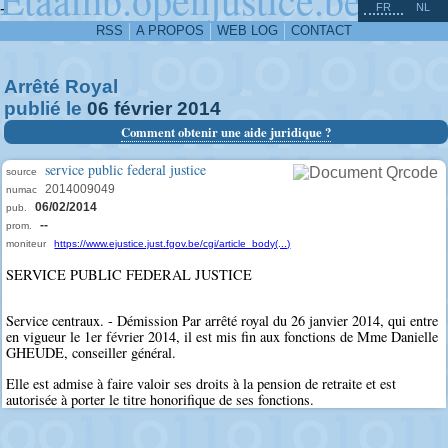
^
-
FR
NL
RSS
A PROPOS
WEB LOG
CONTACT
Arrêté Royal
publié le
06
février
2014
Comment obtenir une aide juridique ?
service public federal justice
source
2014009049
numac
06/02/2014
pub.
--
prom.
moniteur
https://www.ejustice.just.fgov.be/cgi/article_body(...)
SERVICE PUBLIC FEDERAL JUSTICE
Service centraux. - Démission Par arrêté royal du 26 janvier 2014, qui entre
en vigueur le 1er février 2014, il est mis fin aux fonctions de Mme Danielle
GHEUDE, conseiller général.
Elle est admise à faire valoir ses droits à la pension de retraite et est
autorisée à porter le titre honorifique de ses fonctions.