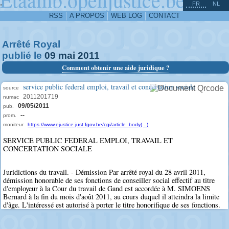
^
-
FR
NL
RSS
A PROPOS
WEB LOG
CONTACT
Arrêté Royal
publié le
09
mai
2011
Comment obtenir une aide juridique ?
service public federal emploi, travail et concertation sociale
source
2011201719
numac
09/05/2011
pub.
--
prom.
moniteur
https://www.ejustice.just.fgov.be/cgi/article_body(...)
SERVICE PUBLIC FEDERAL EMPLOI, TRAVAIL ET
CONCERTATION SOCIALE
Juridictions du travail. - Démission Par arrêté royal du 28 avril 2011,
démission honorable de ses fonctions de conseiller social effectif au titre
d'employeur à la Cour du travail de Gand est accordée à M. SIMOENS
Bernard à la fin du mois d'août 2011, au cours duquel il atteindra la limite
d'âge. L'intéressé est autorisé à porter le titre honorifique de ses fonctions.