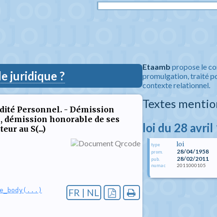
Etaamb
propose le co
 juridique ?
promulgation, traité po
contexte relationnel.
Textes mentio
idité Personnel. - Démission
4, démission honorable de ses
loi du 28 avri
ur au S(...)
loi
type
28/04/1958
prom.
28/02/2011
pub.
2011000105
numac
e_body(...)
FR | NL