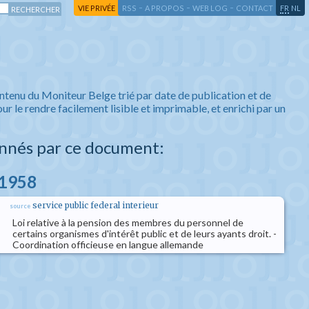
-
-
-
-
VIE PRIVÉE
RSS
A PROPOS
WEB LOG
CONTACT
FR
NL
ntenu du Moniteur Belge trié par date de publication et de
ur le rendre facilement lisible et imprimable, et enrichi par un
nnés par ce document:
l 1958
service public federal interieur
source
Loi relative à la pension des membres du personnel de
certains organismes d'intérêt public et de leurs ayants droit. -
Coordination officieuse en langue allemande