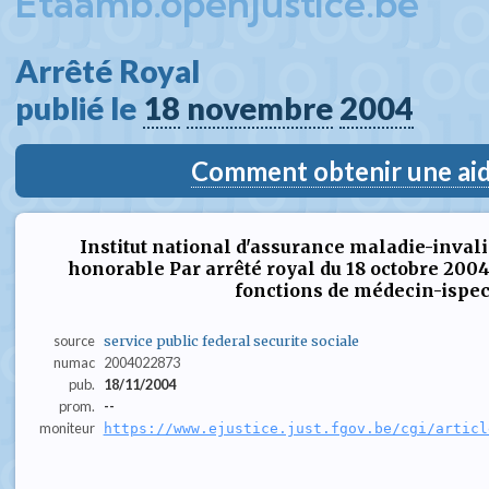
Etaamb.openjustice.be
Arrêté Royal  
publié le 
18
novembre
2004
Comment obtenir une aide
Institut national d'assurance maladie-inval
honorable Par arrêté royal du 18 octobre 200
fonctions de médecin-ispecte
source
service public federal securite sociale
numac
2004022873
pub.
18/11/2004
prom.
--
moniteur
https://www.ejustice.just.fgov.be/cgi/articl