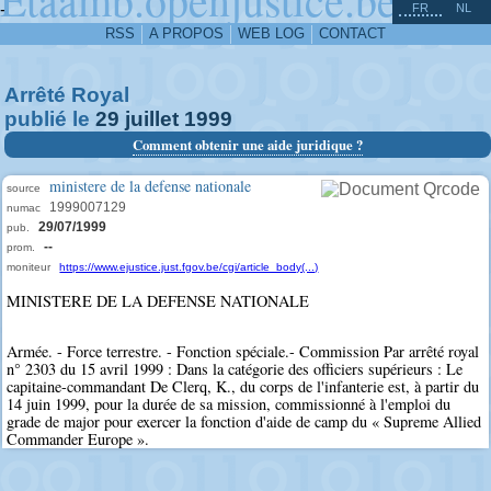
^
-
FR
NL
RSS
A PROPOS
WEB LOG
CONTACT
Arrêté Royal
publié le
29
juillet
1999
Comment obtenir une aide juridique ?
ministere de la defense nationale
source
1999007129
numac
29/07/1999
pub.
--
prom.
moniteur
https://www.ejustice.just.fgov.be/cgi/article_body(...)
MINISTERE DE LA DEFENSE NATIONALE
Armée. - Force terrestre. - Fonction spéciale.- Commission Par arrêté royal
n° 2303 du 15 avril 1999 : Dans la catégorie des officiers supérieurs : Le
capitaine-commandant De Clerq, K., du corps de l'infanterie est, à partir du
14 juin 1999, pour la durée de sa mission, commissionné à l'emploi du
grade de major pour exercer la fonction d'aide de camp du « Supreme Allied
Commander Europe ».