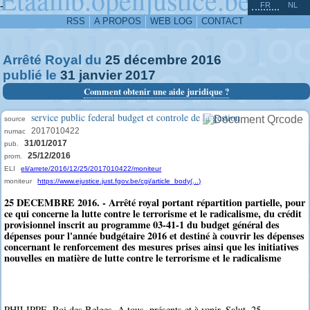
^
-
FR
NL
RSS
A PROPOS
WEB LOG
CONTACT
Arrêté Royal du
25
décembre
2016
publié le
31
janvier
2017
Comment obtenir une aide juridique ?
service public federal budget et controle de la gestion
source
2017010422
numac
31/01/2017
pub.
25/12/2016
prom.
ELI
eli/arrete/2016/12/25/2017010422/moniteur
moniteur
https://www.ejustice.just.fgov.be/cgi/article_body(...)
25 DECEMBRE 2016. - Arrêté royal portant répartition partielle, pour
ce qui concerne la lutte contre le terrorisme et le radicalisme, du crédit
provisionnel inscrit au programme 03-41-1 du budget général des
dépenses pour l'année budgétaire 2016 et destiné à couvrir les dépenses
concernant le renforcement des mesures prises ainsi que les initiatives
nouvelles en matière de lutte contre le terrorisme et le radicalisme
PHILIPPE, Roi des Belges, A tous, présents et à venir, Salut. 25