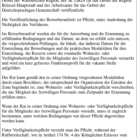
Gebiet der Wallonischen Region, des ACTIRIS für das Gebiet der Region
Brüssel-Hauptstadt und des Arbeitsamts für das Gebiet der
Deutschsprachigen Gemeinschaft veröffentlicht.
Die Veröffentlichung des Bewerberaufrufs ist Pflicht, unter Androhung der
Nichtigkeit des Verfahrens.
Im Bewerberaufruf werden die für die Anwerbung und die Ernennung zu
erfüllenden Bedingungen und das Datum, an dem sie erfüllt sein müssen,
die vorgeschriebenen Prüfungen, ihr Inhalt, das äußerste Datum für die
Einreichung der Bewerbungen und die praktischen Modalitäten für ihre
Einreichung, die Reserve sowie die eventuelle Wohnsitz- oder
Verfügbarkeitspflicht für die Mitglieder des freiwilligen Personals vermerkt
und wird ein kurz gefasstes Funktionsprofil für die vakante Stelle
aufgeführt.
Der Rat kann gemäß den in seiner Ordnung vorgesehenen Modalitäten
durch einen Beschluss, der entsprechend der Organisation der Einsätze der
Zone begründet ist, eine Wohnsitz- oder Verfügbarkeitspflicht vorschreiben,
die das Mitglied des freiwilligen Personals zum Zeitpunkt der Ernennung
erfüllen muss.
Wenn der Rat in seiner Ordnung eine Wohnsitz- oder Verfügbarkeitspflicht
für die Mitglieder des freiwilligen Personals vorsieht, muss er zugleich
bestimmen, unter welchen Bedingungen von dieser Pflicht abgewichen
werden kann.
Unter Verfügbarkeitspflicht versteht man die Pflicht, während der
Rufbereitschaft, wie in Artikel 174 Nr. 4 des Königlichen Erlasses vom