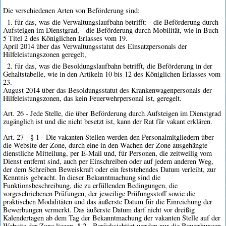
Die verschiedenen Arten von Beförderung sind:
1. für das, was die Verwaltungslaufbahn betrifft: - die Beförderung durch
Aufsteigen im Dienstgrad, - die Beförderung durch Mobilität, wie in Buch
5 Titel 2 des Königlichen Erlasses vom 19.
April 2014 über das Verwaltungsstatut des Einsatzpersonals der
Hilfeleistungszonen geregelt,
2. für das, was die Besoldungslaufbahn betrifft, die Beförderung in der
Gehaltstabelle, wie in den Artikeln 10 bis 12 des Königlichen Erlasses vom
23.
August 2014 über das Besoldungsstatut des Krankenwagenpersonals der
Hilfeleistungszonen, das kein Feuerwehrpersonal ist, geregelt.
Art. 26 - Jede Stelle, die über Beförderung durch Aufsteigen im Dienstgrad
zugänglich ist und die nicht besetzt ist, kann der Rat für vakant erklären.
Art. 27 - § 1 - Die vakanten Stellen werden den Personalmitgliedern über
die Website der Zone, durch eine in den Wachen der Zone ausgehängte
dienstliche Mitteilung, per E-Mail und, für Personen, die zeitweilig vom
Dienst entfernt sind, auch per Einschreiben oder auf jedem anderen Weg,
der dem Schreiben Beweiskraft oder ein feststehendes Datum verleiht, zur
Kenntnis gebracht. In dieser Bekanntmachung sind die
Funktionsbeschreibung, die zu erfüllenden Bedingungen, die
vorgeschriebenen Prüfungen, der jeweilige Prüfungsstoff sowie die
praktischen Modalitäten und das äußerste Datum für die Einreichung der
Bewerbungen vermerkt. Das äußerste Datum darf nicht vor dreißig
Kalendertagen ab dem Tag der Bekanntmachung der vakanten Stelle auf der
Website der Zone liegen. § 2 - Berücksichtigt werden nur die Bewerbungen