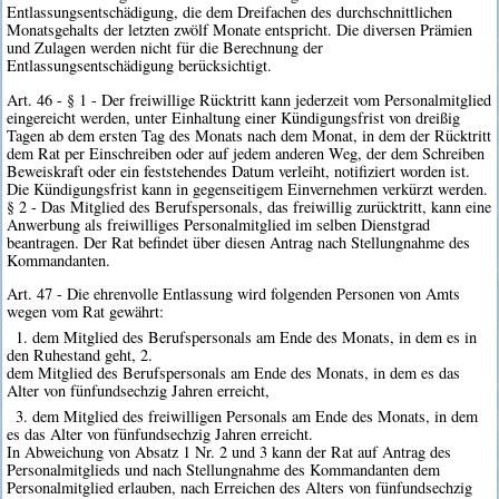
Entlassungsentschädigung, die dem Dreifachen des durchschnittlichen
Monatsgehalts der letzten zwölf Monate entspricht. Die diversen Prämien
und Zulagen werden nicht für die Berechnung der
Entlassungsentschädigung berücksichtigt.
Art. 46 - § 1 - Der freiwillige Rücktritt kann jederzeit vom Personalmitglied
eingereicht werden, unter Einhaltung einer Kündigungsfrist von dreißig
Tagen ab dem ersten Tag des Monats nach dem Monat, in dem der Rücktritt
dem Rat per Einschreiben oder auf jedem anderen Weg, der dem Schreiben
Beweiskraft oder ein feststehendes Datum verleiht, notifiziert worden ist.
Die Kündigungsfrist kann in gegenseitigem Einvernehmen verkürzt werden.
§ 2 - Das Mitglied des Berufspersonals, das freiwillig zurücktritt, kann eine
Anwerbung als freiwilliges Personalmitglied im selben Dienstgrad
beantragen. Der Rat befindet über diesen Antrag nach Stellungnahme des
Kommandanten.
Art. 47 - Die ehrenvolle Entlassung wird folgenden Personen von Amts
wegen vom Rat gewährt:
1. dem Mitglied des Berufspersonals am Ende des Monats, in dem es in
den Ruhestand geht, 2.
dem Mitglied des Berufspersonals am Ende des Monats, in dem es das
Alter von fünfundsechzig Jahren erreicht,
3. dem Mitglied des freiwilligen Personals am Ende des Monats, in dem
es das Alter von fünfundsechzig Jahren erreicht.
In Abweichung von Absatz 1 Nr. 2 und 3 kann der Rat auf Antrag des
Personalmitglieds und nach Stellungnahme des Kommandanten dem
Personalmitglied erlauben, nach Erreichen des Alters von fünfundsechzig