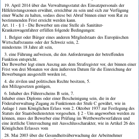
19. April 2014 über das Verwaltungsstatut des Einsatzpersonals der
Hilfeleistungszonen erwähnt, erreichbar zu sein und sich zur Verfügung
einer Wache zu halten, sodass diese bei Abruf binnen einer vom Rat zu
bestimmenden Frist erreicht werden kann.
Art. 11 - § 1 - Die Bewerber um eine Stelle als Sanitäter-
Krankenwagenfahrer erfüllen folgende Bedingungen:
1. Belgier oder Bürger eines anderen Mitgliedstaats des Europäischen
Wirtschaftsraums oder der Schweiz sein, 2.
mindestens 18 Jahre alt sein,
3. eine Führung aufweisen, die den Anforderungen der betreffenden
Funktion entspricht.
Der Bewerber legt einen Auszug aus dem Strafregister vor, der binnen einer
Frist von drei Monaten vor dem äußersten Datum für die Einreichung der
Bewerbungen ausgestellt worden ist,
4. die zivilen und politischen Rechte besitzen, 5.
den Milizgesetzen genügen,
6. Inhaber des Führerscheins B sein, 7.
Inhaber eines Diploms oder einer Bescheinigung sein, die in der
Föderalverwaltung Zugang zu Funktionen der Stufe C gewährt, wie in
Anlage 1 zum Königlichen Erlass vom 2. Oktober 1937 zur Festlegung des
Statuts der Staatsbediensteten vorgesehen. § 2 - Um angeworben werden zu
können, muss der Bewerber eine Prüfung im Wettbewerbsverfahren und
eine ärztliche Untersuchung mit Ausschlusscharakter, wie in Artikel 26 des
Königlichen Erlasses vom
28. Mai 2003 über die Gesundheitsüberwachung der Arbeitnehmer