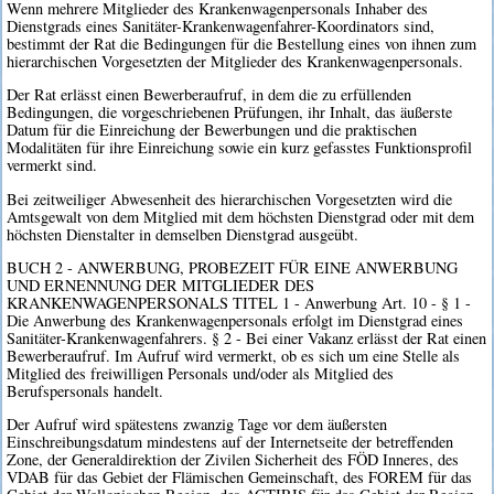
Wenn mehrere Mitglieder des Krankenwagenpersonals Inhaber des
Dienstgrads eines Sanitäter-Krankenwagenfahrer-Koordinators sind,
bestimmt der Rat die Bedingungen für die Bestellung eines von ihnen zum
hierarchischen Vorgesetzten der Mitglieder des Krankenwagenpersonals.
Der Rat erlässt einen Bewerberaufruf, in dem die zu erfüllenden
Bedingungen, die vorgeschriebenen Prüfungen, ihr Inhalt, das äußerste
Datum für die Einreichung der Bewerbungen und die praktischen
Modalitäten für ihre Einreichung sowie ein kurz gefasstes Funktionsprofil
vermerkt sind.
Bei zeitweiliger Abwesenheit des hierarchischen Vorgesetzten wird die
Amtsgewalt von dem Mitglied mit dem höchsten Dienstgrad oder mit dem
höchsten Dienstalter in demselben Dienstgrad ausgeübt.
BUCH 2 - ANWERBUNG, PROBEZEIT FÜR EINE ANWERBUNG
UND ERNENNUNG DER MITGLIEDER DES
KRANKENWAGENPERSONALS TITEL 1 - Anwerbung Art. 10 - § 1 -
Die Anwerbung des Krankenwagenpersonals erfolgt im Dienstgrad eines
Sanitäter-Krankenwagenfahrers. § 2 - Bei einer Vakanz erlässt der Rat einen
Bewerberaufruf. Im Aufruf wird vermerkt, ob es sich um eine Stelle als
Mitglied des freiwilligen Personals und/oder als Mitglied des
Berufspersonals handelt.
Der Aufruf wird spätestens zwanzig Tage vor dem äußersten
Einschreibungsdatum mindestens auf der Internetseite der betreffenden
Zone, der Generaldirektion der Zivilen Sicherheit des FÖD Inneres, des
VDAB für das Gebiet der Flämischen Gemeinschaft, des FOREM für das