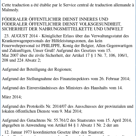
Cette traduction a été établie par le Service central de traduction allemande à
Malmedy.
FÖDERALER ÖFFENTLICHER DIENST INNERES UND
FÖDERALER ÖFFENTLICHER DIENST VOLKSGESUNDHEIT,
SICHERHEIT DER NAHRUNGSMITTELKETTE UND UMWELT
23. AUGUST 2014 - Königlicher Erlass über das Verwaltungsstatut des
Krankenwagenpersonals der Hilfeleistungszonen, das kein
Feuerwehrpersonal ist PHILIPPE, Konig der Belgier, Allen Gegenwartigen
und Zukunftigen, Unser Gruß! Aufgrund des Gesetzes vom 15.
Mai 2007 über die zivile Sicherheit, der Artikel 17 § 1 Nr. 7, 106, 106/1,
208 und 224 Absatz 2;
Aufgrund der Beteiligung der Regionen;
Aufgrund der Stellungnahme des Finanzinspektors vom 26. Februar 2014;
Aufgrund des Einverständnisses des Ministers des Haushalts vom 14.
März 2014;
Aufgrund des Protokolls Nr. 2014/07 des Ausschusses der provinzialen und
lokalen öffentlichen Dienste vom 9. Mai 2014;
Aufgrund des Gutachtens Nr. 55.761/2 des Staatsrates vom 15. April 2014,
abgegeben in Anwendung von Artikel 84 § 1 Absatz 1 Nr. 2 der am
12. Januar 1973 koordinierten Gesetze über den Staatsrat;