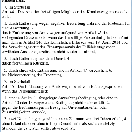
erhalten kann,
7. im Sterbefall.
Art. 44 - Das Amt der freiwilligen Mitglieder des Krankenwagenpersonals
endet:
1. durch Entlassung wegen negativer Bewertung während der Probezeit für
eine Anwerbung, 2.
durch Entlassung von Amts wegen aufgrund von Artikel 45 des
vorliegenden Erlasses oder wenn das freiwillige Personalmitglied sein Amt
nach dem in Artikel 246 des Königlichen Erlasses vom 19. April 2014 über
das Verwaltungsstatut des Einsatzpersonals der Hilfeleistungszonen
erwähnten Aussetzungszeitraum nicht wieder aufnimmt,
3. durch Entfernung aus dem Dienst, 4.
durch freiwilligen Rücktritt,
5. durch ehrenvolle Entlassung, wie in Artikel 47 vorgesehen, 6.
bei Nichterneuerung der Ernennung,
7. im Sterbefall.
Art. 45 - Die Entlassung von Amts wegen wird vom Rat ausgesprochen,
wenn das Personalmitglied:
1. eine in Artikel 11 festgelegte Anwerbungsbedingung oder eine in
Artikel 10 oder 14 vorgesehene Bedingung nicht mehr erfüllt, 2.
gegen die Bestimmungen in Bezug auf Unvereinbarkeiten oder
Zusatztätigkeiten verstößt,
3. zwei Noten "ungenügend" in einem Zeitraum von drei Jahren erhält, 4.
ohne Erlaubnis oder ohne triftigen Grund mehr als sechsundsiebzig
Stunden, die es leisten sollte, abwesend ist,