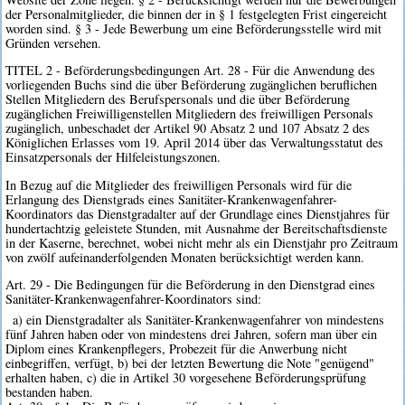
der Personalmitglieder, die binnen der in § 1 festgelegten Frist eingereicht
worden sind. § 3 - Jede Bewerbung um eine Beförderungsstelle wird mit
Gründen versehen.
TITEL 2 - Beförderungsbedingungen Art. 28 - Für die Anwendung des
vorliegenden Buchs sind die über Beförderung zugänglichen beruflichen
Stellen Mitgliedern des Berufspersonals und die über Beförderung
zugänglichen Freiwilligenstellen Mitgliedern des freiwilligen Personals
zugänglich, unbeschadet der Artikel 90 Absatz 2 und 107 Absatz 2 des
Königlichen Erlasses vom 19. April 2014 über das Verwaltungsstatut des
Einsatzpersonals der Hilfeleistungszonen.
In Bezug auf die Mitglieder des freiwilligen Personals wird für die
Erlangung des Dienstgrads eines Sanitäter-Krankenwagenfahrer-
Koordinators das Dienstgradalter auf der Grundlage eines Dienstjahres für
hundertachtzig geleistete Stunden, mit Ausnahme der Bereitschaftsdienste
in der Kaserne, berechnet, wobei nicht mehr als ein Dienstjahr pro Zeitraum
von zwölf aufeinanderfolgenden Monaten berücksichtigt werden kann.
Art. 29 - Die Bedingungen für die Beförderung in den Dienstgrad eines
Sanitäter-Krankenwagenfahrer-Koordinators sind:
a) ein Dienstgradalter als Sanitäter-Krankenwagenfahrer von mindestens
fünf Jahren haben oder von mindestens drei Jahren, sofern man über ein
Diplom eines Krankenpflegers, Probezeit für die Anwerbung nicht
einbegriffen, verfügt, b) bei der letzten Bewertung die Note "genügend"
erhalten haben, c) die in Artikel 30 vorgesehene Beförderungsprüfung
bestanden haben.