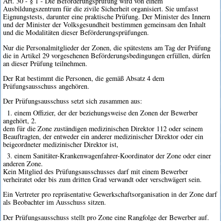
Art. 30 - § 1 - Die Beförderungsprüfung wird von einem
Ausbildungszentrum für die zivile Sicherheit organisiert. Sie umfasst
Eignungstests, darunter eine praktische Prüfung. Der Minister des Innern
und der Minister der Volksgesundheit bestimmen gemeinsam den Inhalt
und die Modalitäten dieser Beförderungsprüfungen.
Nur die Personalmitglieder der Zonen, die spätestens am Tag der Prüfung
die in Artikel 29 vorgesehenen Beförderungsbedingungen erfüllen, dürfen
an dieser Prüfung teilnehmen.
Der Rat bestimmt die Personen, die gemäß Absatz 4 dem
Prüfungsausschuss angehören.
Der Prüfungsausschuss setzt sich zusammen aus:
1. einem Offizier, der der beziehungsweise den Zonen der Bewerber
angehört, 2.
dem für die Zone zuständigen medizinischen Direktor 112 oder seinem
Beauftragten, der entweder ein anderer medizinischer Direktor oder ein
beigeordneter medizinischer Direktor ist,
3. einem Sanitäter-Krankenwagenfahrer-Koordinator der Zone oder einer
anderen Zone.
Kein Mitglied des Prüfungsausschusses darf mit einem Bewerber
verheiratet oder bis zum dritten Grad verwandt oder verschwägert sein.
Ein Vertreter pro repräsentative Gewerkschaftsorganisation in der Zone darf
als Beobachter im Ausschuss sitzen.
Der Prüfungsausschuss stellt pro Zone eine Rangfolge der Bewerber auf.