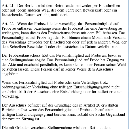
Art. 21 - Der Bericht wird dem Betreffenden entweder per Einschreiben
oder auf jedem anderen Weg, der dem Schreiben Beweiskraft oder ein
feststehendes Datum verleiht, notifiziert.
Art. 22 - Wenn der Probezeitleiter vorschlägt, das Personalmitglied auf
Probe zu entlassen beziehungsweise die Probezeit für eine Anwerbung zu
verlängern, kann dieses den Probezeitausschuss mit dem Fall befassen. Das
Personalmitglied auf Probe legt den Fall binnen einem Monat nach Versand
des Vorschlags entweder per Einschreiben oder auf jedem anderen Weg, der
dem Schreiben Beweiskraft oder ein feststehendes Datum verleiht, vor.
Der Probezeitausschuss hört das Personalmitglied auf Probe an, bevor er
eine Stellungnahme abgibt. Das Personalmitglied auf Probe hat Zugang zu
der Akte und erscheint persönlich, es kann sich von der Person seiner Wahl
beistehen lassen. Diese Person darf in keiner Weise dem Ausschuss
angehören.
Wenn das Personalmitglied auf Probe oder sein Verteidiger trotz
ordnungsgemäßer Vorladung ohne triftigen Entschuldigungsgrund nicht
erscheint, trifft der Ausschuss eine Entscheidung oder formuliert er einen
Vorschlag.
Der Ausschuss befindet auf der Grundlage des in Artikel 20 erwähnten
Berichts, selbst wenn das Personalmitglied auf Probe sich auf einen
triftigen Entschuldigungsgrund berufen kann, sobald die Sache Gegenstand
der zweiten Sitzung ist.
Die mit Gründen versehene Stellungnahme wird dem Rat und dem