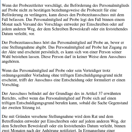
Wenn der Probezeitleiter vorschlägt, die Beförderung des Personalmitglieds
auf Probe nicht zu bestätigen beziehungsweise die Probezeit für eine
Beförderung zu verlängern, kann dieses den Probezeitausschuss mit dem
Fall befassen. Das Personalmitglied auf Probe legt den Fall binnen einem
Monat nach Versand des Vorschlags entweder per Einschreiben oder auf
jedem anderen Weg, der dem Schreiben Beweiskraft oder ein feststehendes
Datum verleiht, vor.
Der Probezeitausschuss hört das Personalmitglied auf Probe an, bevor er
eine Stellungnahme abgibt. Das Personalmitglied auf Probe hat Zugang zu
der Akte und erscheint persönlich, es kann sich von einer Person seiner
Wahl beistehen lassen. Diese Person darf in keiner Weise dem Ausschuss
angehören.
Wenn das Personalmitglied auf Probe oder sein Verteidiger trotz
ordnungsgemäßer Vorladung ohne triftigen Entschuldigungsgrund nicht
erscheint, trifft der Ausschuss eine Entscheidung oder formuliert er einen
Vorschlag.
Der Ausschuss befindet auf der Grundlage des in Artikel 37 erwähnten
Berichts, selbst wenn das Personalmitglied auf Probe sich auf einen
triftigen Entschuldigungsgrund berufen kann, sobald die Sache Gegenstand
der zweiten Sitzung ist.
Die mit Gründen versehene Stellungnahme wird dem Rat und dem
Betreffenden entweder per Einschreiben oder auf jedem anderen Weg, der
dem Schreiben Beweiskraft oder ein feststehendes Datum verleiht, binnen
zwei Monaten nach der Anhörung notifiziert. In Ermangelung einer