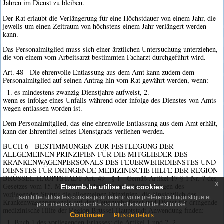
Jahren im Dienst zu bleiben.
Der Rat erlaubt die Verlängerung für eine Höchstdauer von einem Jahr, die
jeweils um einen Zeitraum von höchstens einem Jahr verlängert werden
kann.
Das Personalmitglied muss sich einer ärztlichen Untersuchung unterziehen,
die von einem vom Arbeitsarzt bestimmten Facharzt durchgeführt wird.
Art. 48 - Die ehrenvolle Entlassung aus dem Amt kann zudem dem
Personalmitglied auf seinen Antrag hin vom Rat gewährt werden, wenn:
1. es mindestens zwanzig Dienstjahre aufweist, 2.
wenn es infolge eines Unfalls während oder infolge des Dienstes von Amts
wegen entlassen worden ist.
Dem Personalmitglied, das eine ehrenvolle Entlassung aus dem Amt erhält,
kann der Ehrentitel seines Dienstgrads verliehen werden.
BUCH 6 - BESTIMMUNGEN ZUR FESTLEGUNG DER
ALLGEMEINEN PRINZIPIEN FÜR DIE MITGLIEDER DES
KRANKENWAGENPERSONALS DES FEUERWEHRDIENSTES UND
DIENSTES FÜR DRINGENDE MEDIZINISCHE HILFE DER REGION
BRÜSSEL-HAUPTSTADT Art. 49 - § 1 - Gemäß Artikel 17 § 1 Nr. 7 des
x
Gesetzes vom 15. Mai 2007 bilden folgende Bestimmungen des
Etaamb.be utilise des cookies
vorliegenden Statuts die allgemeinen Prinzipien, die hinsichtlich des
Etaamb.be utilise les cookies pour retenir votre préférence linguistique et
Krankenwagenpersonals auf den Feuerwehrdienst und Dienst für dringende
pour mieux comprendre comment etaamb.be est utilisé.
medizinische Hilfe der Region Brüssel-Hauptstadt Anwendung finden:
Continuer
Plus de details
1. Buch 1 des vorliegenden Erlasses: die Artikel 1 und 2, 2.