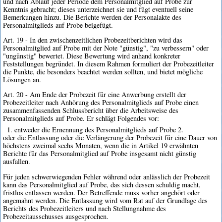
und nach Ablauf jeder Periode dem Personalmitglied auf Probe zur
Kenntnis gebracht; dieses unterzeichnet sie und fügt eventuell seine
Bemerkungen hinzu. Die Berichte werden der Personalakte des
Personalmitglieds auf Probe beigefügt.
Art. 19 - In den zwischenzeitlichen Probezeitberichten wird das
Personalmitglied auf Probe mit der Note "günstig", "zu verbessern" oder
"ungünstig" bewertet. Diese Bewertung wird anhand konkreter
Feststellungen begründet. In diesem Rahmen formuliert der Probezeitleiter
die Punkte, die besonders beachtet werden sollten, und bietet mögliche
Lösungen an.
Art. 20 - Am Ende der Probezeit für eine Anwerbung erstellt der
Probezeitleiter nach Anhörung des Personalmitglieds auf Probe einen
zusammenfassenden Schlussbericht über die Arbeitsweise des
Personalmitglieds auf Probe. Er schlägt Folgendes vor:
1. entweder die Ernennung des Personalmitglieds auf Probe 2.
oder die Entlassung oder die Verlängerung der Probezeit für eine Dauer von
höchstens zweimal sechs Monaten, wenn die in Artikel 19 erwähnten
Berichte für das Personalmitglied auf Probe insgesamt nicht günstig
ausfallen.
Für jeden schwerwiegenden Fehler während oder anlässlich der Probezeit
kann das Personalmitglied auf Probe, das sich dessen schuldig macht,
fristlos entlassen werden. Der Betreffende muss vorher angehört oder
angemahnt werden. Die Entlassung wird vom Rat auf der Grundlage des
Berichts des Probezeitleiters und nach Stellungnahme des
Probezeitausschusses ausgesprochen.