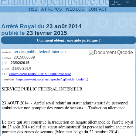
^
-
FR
NL
RSS
A PROPOS
WEB LOG
CONTACT
Arrêté Royal du
23
août
2014
publié le
23
février
2015
Comment obtenir une aide juridique ?
service public federal interieur
source
2015000089
numac
23/02/2015
pub.
23/08/2014
prom.
ELI
eli/arrete/2014/08/23/2015000089/moniteur
moniteur
https://www.ejustice.just.fgov.be/cgi/article_body(...)
SERVICE PUBLIC FEDERAL INTERIEUR
23 AOUT 2014. - Arrêté royal relatif au statut administratif du personnel
ambulancier non pompier des zones de secours. - Traduction allemande
Le texte qui suit constitue la traduction en langue allemande de l'arrêté royal
du 23 août 2014 relatif au statut administratif du personnel ambulancier non
pompier des zones de secours (Moniteur belge du 22 octobre 2014).