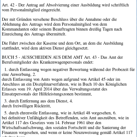
Art. 42 - Der Antrag auf Absolvierung einer Ausbildung wird schriftlich
vom Personalmitglied eingereicht.
Der mit Gründen versehene Beschluss über die Annahme oder die
Ablehnung des Antrags wird dem Personalmitglied von dem
Kommandanten oder seinem Beauftragten binnen dreißig Tagen nach
Einreichung des Antrags übermittelt.
Die Fahrt zwischen der Kaserne und dem Ort, an dem die Ausbildung
stattfindet, wird dem aktiven Dienst gleichgesetzt.
BUCH 5 - AUSSCHEIDEN AUS DEM AMT Art. 43 - Das Amt der
Berufsmitglieder des Krankenwagenpersonals endet:
1. durch Entlassung wegen negativer Bewertung während der Probezeit für
eine Anwerbung, 2.
durch Entlassung von Amts wegen aufgrund von Artikel 45 oder im
Anschluss an ein Disziplinarverfahren, wie in Buch 10 des Königlichen
Erlasses vom 19. April 2014 über das Verwaltungsstatut des
Einsatzpersonals der Hilfeleistungszonen bestimmt,
3. durch Entfernung aus dem Dienst, 4.
durch freiwilligen Rücktritt,
5. durch ehrenvolle Entlassung, wie in Artikel 48 vorgesehen, 6.
bei definitiver Unfähigkeit des Betreffenden, sein Amt auszuüben, wie in
Artikel 117 des Gesetzes vom 14. Februar 1961 über den
Wirtschaftsaufschwung, den sozialen Fortschritt und die Sanierung der
Finanzen vorgesehen, und wenn er keine Neuzuweisung gemäß Artikel 117