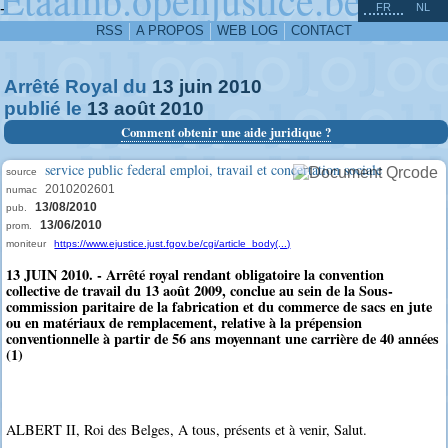
^
-
FR
NL
RSS
A PROPOS
WEB LOG
CONTACT
Arrêté Royal du
13
juin
2010
publié le
13
août
2010
Comment obtenir une aide juridique ?
service public federal emploi, travail et concertation sociale
source
2010202601
numac
13/08/2010
pub.
13/06/2010
prom.
moniteur
https://www.ejustice.just.fgov.be/cgi/article_body(...)
13 JUIN 2010. - Arrêté royal rendant obligatoire la convention
collective de travail du 13 août 2009, conclue au sein de la Sous-
commission paritaire de la fabrication et du commerce de sacs en jute
ou en matériaux de remplacement, relative à la prépension
conventionnelle à partir de 56 ans moyennant une carrière de 40 années
(1)
ALBERT II, Roi des Belges, A tous, présents et à venir, Salut.