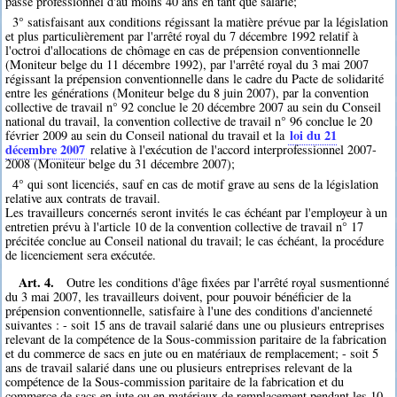
passé professionnel d'au moins 40 ans en tant que salarié;
3° satisfaisant aux conditions régissant la matière prévue par la législation
et plus particulièrement par l'arrêté royal du 7 décembre 1992 relatif à
l'octroi d'allocations de chômage en cas de prépension conventionnelle
(Moniteur belge du 11 décembre 1992), par l'arrêté royal du 3 mai 2007
régissant la prépension conventionnelle dans le cadre du Pacte de solidarité
entre les générations (Moniteur belge du 8 juin 2007), par la convention
collective de travail n° 92 conclue le 20 décembre 2007 au sein du Conseil
national du travail, la convention collective de travail n° 96 conclue le 20
loi du 21
février 2009 au sein du Conseil national du travail et la
décembre 2007
relative à l'exécution de l'accord interprofessionnel 2007-
2008 (Moniteur belge du 31 décembre 2007);
4° qui sont licenciés, sauf en cas de motif grave au sens de la législation
relative aux contrats de travail.
Les travailleurs concernés seront invités le cas échéant par l'employeur à un
entretien prévu à l'article 10 de la convention collective de travail n° 17
précitée conclue au Conseil national du travail; le cas échéant, la procédure
de licenciement sera exécutée.
Art. 4.
Outre les conditions d'âge fixées par l'arrêté royal susmentionné
du 3 mai 2007, les travailleurs doivent, pour pouvoir bénéficier de la
prépension conventionnelle, satisfaire à l'une des conditions d'ancienneté
suivantes : - soit 15 ans de travail salarié dans une ou plusieurs entreprises
relevant de la compétence de la Sous-commission paritaire de la fabrication
et du commerce de sacs en jute ou en matériaux de remplacement; - soit 5
ans de travail salarié dans une ou plusieurs entreprises relevant de la
compétence de la Sous-commission paritaire de la fabrication et du
commerce de sacs en jute ou en matériaux de remplacement pendant les 10