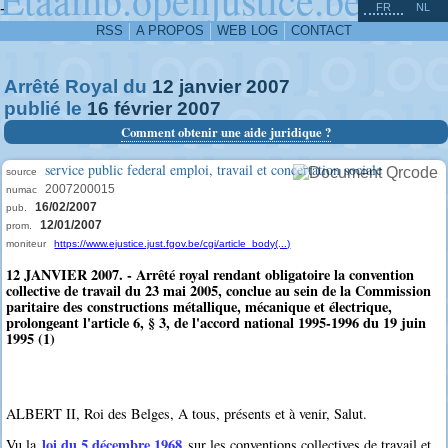
^
-
FR
NL
RSS
A PROPOS
WEB LOG
CONTACT
Arrêté Royal du
12
janvier
2007
publié le
16
février
2007
Comment obtenir une aide juridique ?
service public federal emploi, travail et concertation sociale
source
2007200015
numac
16/02/2007
pub.
12/01/2007
prom.
moniteur
https://www.ejustice.just.fgov.be/cgi/article_body(...)
12 JANVIER 2007. - Arrêté royal rendant obligatoire la convention
collective de travail du 23 mai 2005, conclue au sein de la Commission
paritaire des constructions métallique, mécanique et électrique,
prolongeant l'article 6, § 3, de l'accord national 1995-1996 du 19 juin
1995 (1)
ALBERT II, Roi des Belges, A tous, présents et à venir, Salut.
loi du 5 décembre 1968
Vu la
sur les conventions collectives de travail et