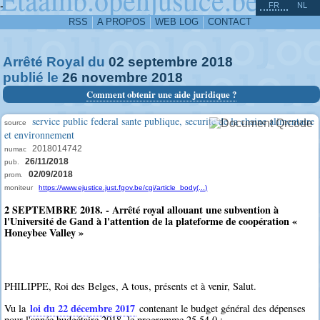
^
-
FR
NL
RSS
A PROPOS
WEB LOG
CONTACT
Arrêté Royal du
02
septembre
2018
publié le
26
novembre
2018
Comment obtenir une aide juridique ?
service public federal sante publique, securite de la chaine alimentaire
source
et environnement
2018014742
numac
26/11/2018
pub.
02/09/2018
prom.
moniteur
https://www.ejustice.just.fgov.be/cgi/article_body(...)
2 SEPTEMBRE 2018. - Arrêté royal allouant une subvention à
l'Université de Gand à l'attention de la plateforme de coopération «
Honeybee Valley »
PHILIPPE, Roi des Belges, A tous, présents et à venir, Salut.
loi du 22 décembre 2017
Vu la
contenant le budget général des dépenses
pour l'année budgétaire 2018, le programme 25.54.0 ;