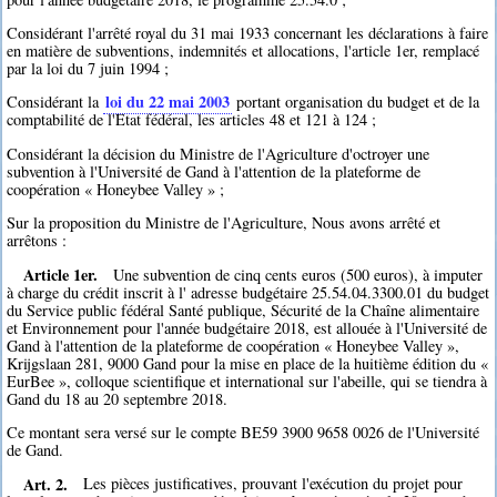
Considérant l'arrêté royal du 31 mai 1933 concernant les déclarations à faire
en matière de subventions, indemnités et allocations, l'article 1er, remplacé
par la loi du 7 juin 1994 ;
loi du 22 mai 2003
Considérant la
portant organisation du budget et de la
comptabilité de l'Etat fédéral, les articles 48 et 121 à 124 ;
Considérant la décision du Ministre de l'Agriculture d'octroyer une
subvention à l'Université de Gand à l'attention de la plateforme de
coopération « Honeybee Valley » ;
Sur la proposition du Ministre de l'Agriculture, Nous avons arrêté et
arrêtons :
Article 1er.
Une subvention de cinq cents euros (500 euros), à imputer
à charge du crédit inscrit à l' adresse budgétaire 25.54.04.3300.01 du budget
du Service public fédéral Santé publique, Sécurité de la Chaîne alimentaire
et Environnement pour l'année budgétaire 2018, est allouée à l'Université de
Gand à l'attention de la plateforme de coopération « Honeybee Valley »,
Krijgslaan 281, 9000 Gand pour la mise en place de la huitième édition du «
EurBee », colloque scientifique et international sur l'abeille, qui se tiendra à
Gand du 18 au 20 septembre 2018.
Ce montant sera versé sur le compte BE59 3900 9658 0026 de l'Université
de Gand.
Art. 2.
Les pièces justificatives, prouvant l'exécution du projet pour