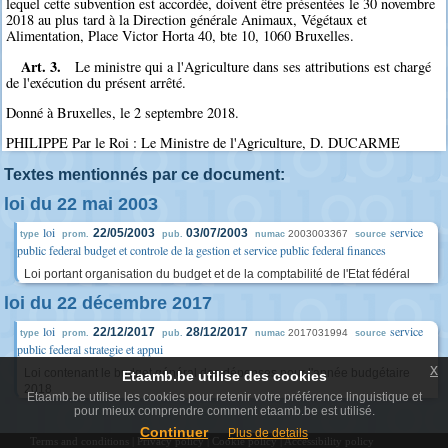
lequel cette subvention est accordée, doivent être présentées le 30 novembre
2018 au plus tard à la Direction générale Animaux, Végétaux et
Alimentation, Place Victor Horta 40, bte 10, 1060 Bruxelles.
Art. 3.
Le ministre qui a l'Agriculture dans ses attributions est chargé
de l'exécution du présent arrêté.
Donné à Bruxelles, le 2 septembre 2018.
PHILIPPE Par le Roi : Le Ministre de l'Agriculture, D. DUCARME
Textes mentionnés par ce document:
loi du 22 mai 2003
loi
service
22/05/2003
03/07/2003
2003003367
type
prom.
pub.
numac
source
public federal budget et controle de la gestion et service public federal finances
Loi portant organisation du budget et de la comptabilité de l'Etat fédéral
loi du 22 décembre 2017
loi
service
22/12/2017
28/12/2017
2017031994
type
prom.
pub.
numac
source
public federal strategie et appui
x
Loi contenant le budget général des dépenses pour l'année budgétaire
Etaamb.be utilise des cookies
2018
Etaamb.be utilise les cookies pour retenir votre préférence linguistique et
pour mieux comprendre comment etaamb.be est utilisé.
Continuer
Plus de details
Terms and conditions
|
Privacy policy
|
Cookie policy
|
Accessibility policy