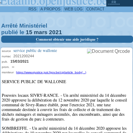
^
-
FR
RSS
A PROPOS
WEB LOG
CONTACT
Arrêté Ministériel
publié le
15
mars
2021
Comment obtenir une aide juridique ?
service public de wallonie
source
2021200244
numac
15/03/2021
pub.
--
prom.
moniteur
https://www.ejustice.just.fgov.be/cgi/article_body(...)
SERVICE PUBLIC DE WALLONIE
Pouvoirs locaux SIVRY-RANCE. - Un arrêté ministériel du 14 décembre
2020 approuve la délibération du 12 novembre 2020 par laquelle le conseil
communal de Sivry-Rance établit, pour l'exercice 2021, une taxe
communale destinée à couvrir les frais de collecte et de traitement des
déchets ménagers et ménagers assimilés, des encombrants, ainsi que des
frais de gestion du parc à conteneurs.
SOMBREFFE. - Un arrêté ministériel du 14 décembre 2020 approuve les
délibérations du 10 novembre 2020 par lesquelles le conseil communal de