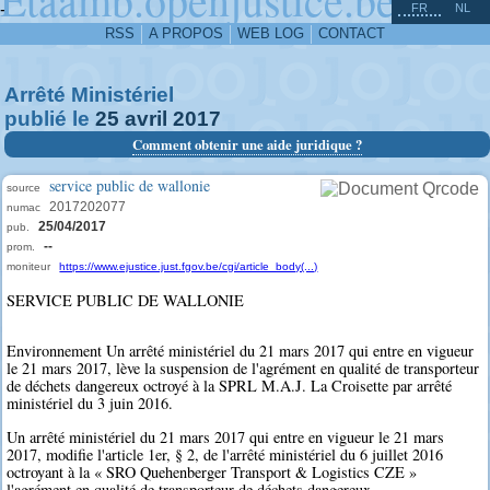
^
-
FR
NL
RSS
A PROPOS
WEB LOG
CONTACT
Arrêté Ministériel
publié le
25
avril
2017
Comment obtenir une aide juridique ?
service public de wallonie
source
2017202077
numac
25/04/2017
pub.
--
prom.
moniteur
https://www.ejustice.just.fgov.be/cgi/article_body(...)
SERVICE PUBLIC DE WALLONIE
Environnement Un arrêté ministériel du 21 mars 2017 qui entre en vigueur
le 21 mars 2017, lève la suspension de l'agrément en qualité de transporteur
de déchets dangereux octroyé à la SPRL M.A.J. La Croisette par arrêté
ministériel du 3 juin 2016.
Un arrêté ministériel du 21 mars 2017 qui entre en vigueur le 21 mars
2017, modifie l'article 1er, § 2, de l'arrêté ministériel du 6 juillet 2016
octroyant à la « SRO Quehenberger Transport & Logistics CZE »
l'agrément en qualité de transporteur de déchets dangereux.