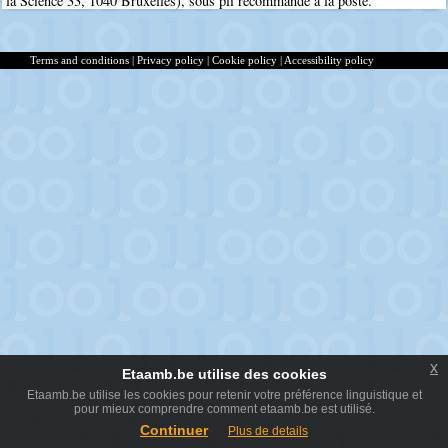
la Science 33, 1040 Bruxelles), sous pli recommandé à la poste.
Terms and conditions
|
Privacy policy
|
Cookie policy
|
Accessibility policy
x
Etaamb.be utilise des cookies
Etaamb.be utilise les cookies pour retenir votre préférence linguistique et
pour mieux comprendre comment etaamb.be est utilisé.
Continuer
Plus de details