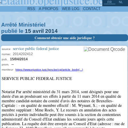
^
-
FR
NL
RSS
A PROPOS
WEB LOG
CONTACT
Arrêté Ministériel
publié le
15
avril
2014
Comment obtenir une aide juridique ?
service public federal justice
source
2014202412
numac
15/04/2014
pub.
--
prom.
moniteur
https://www.ejustice.just.fgov.be/cgi/article_body(...)
SERVICE PUBLIC FEDERAL JUSTICE
Notariat Par arrêté ministériel du 31 mars 2014, sont désignés pour une
durée d'un an produisant ses effets à partir du 11 mars 2014 en qualité de
membre candidat-notaire du comité d'avis des notaires de Bruxelles-
Capitale : - en qualité de membre effectif : M. Wynant, S.; - en qualité de
membre suppléant : Mme Roels, Y. Le recours en annulation des actes
précités à portée individuelle peut être soumis à la section du contentieux
administratif du Conseil d'Etat endéans les soixante jours après cette
publication. La requête doit être envoyée au Conseil d'Etat (adresse : rue de