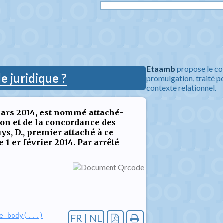
Etaamb
propose le co
 juridique ?
promulgation, traité po
contexte relationnel.
 mars 2014, est nommé attaché-
ion et de la concordance des
ys, D., premier attaché à ce
e 1 er février 2014. Par arrêté
e_body(...)
FR | NL