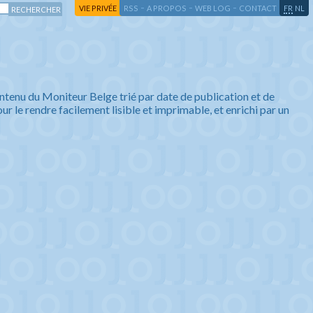
-
-
-
-
VIE PRIVÉE
RSS
A PROPOS
WEB LOG
CONTACT
FR
NL
ntenu du Moniteur Belge trié par date de publication et de
ur le rendre facilement lisible et imprimable, et enrichi par un