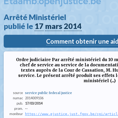
Etaamb.openjustice.be
Arrêté Ministériel  
publié le 
17
mars
2014
Comment obtenir une aide
Ordre judiciaire Par arrêté ministériel du 10
chef de service au service de la documentat
textes auprès de la Cour de Cassation, M. Hu
service. Le présent arrêté produit ses effets l
ministériel (...)
source
service public federal justice
numac
2014009106
pub.
17/03/2014
prom.
--
moniteur
https://www.ejustice.just.fgov.be/cgi/articl