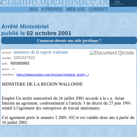
^
-
FR
RSS
A PROPOS
WEB LOG
CONTACT
Arrêté Ministériel
publié le
02
octobre
2001
Comment obtenir une aide juridique ?
ministere de la region wallonne
source
2001027521
numac
02/10/2001
pub.
--
prom.
moniteur
https://www.ejustice.just.fgov.be/cgi/article_body(...)
MINISTERE DE LA REGION WALLONNE
Emploi Un arrêté ministériel du 16 juillet 2001 accorde à la s.a. Arian
Interim un agrément, conformément à l'article 3 du décret du 27 juin 1991
relatif à l'agrément des entreprises de travail intérimaire.
Cet agrément porte le numéro 1.2001.102 et est valable deux ans à partir du
16 juillet 2001.