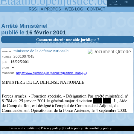
^
-
FR
NL
RSS
A PROPOS
WEB LOG
CONTACT
Arrêté Ministériel
publié le
16
février
2001
Comment obtenir une aide juridique ?
ministere de la defense nationale
source
2001007045
numac
16/02/2001
pub.
--
prom.
moniteur
https://www.ejustice.just.fgov.be/cgi/article_body(...)
MINISTERE DE LA DEFENSE NATIONALE
Forces armées. - Fonction spéciale. - Désignation Par arrêté ministériel n°
81784 du 25 janvier 2001 le général-major d'aviation
****
****
, J., Aide
de Camp du Roi, est désigné à l'emploi de Commandant Adjoint, du
Commandement Opérationnel de la Force Aérienne, le 4 septembre 2000.
Terms and conditions
|
Privacy policy
|
Cookie policy
|
Accessibility policy