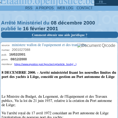
^
-
FR
RSS
A PROPOS
WEB LOG
CONTACT
Arrêté Ministériel du
08
décembre
2000
publié le
16
février
2001
Comment obtenir une aide juridique ?
ministere wallon de l'equipement et des transports
source
2001027088
numac
16/02/2001
pub.
08/12/2000
prom.
moniteur
https://www.ejustice.just.fgov.be/cgi/article_body(...)
8 DECEMBRE 2000. - Arrêté ministériel fixant les nouvelles limites du
port des yachts à Liège, concédé en gestion au Port autonome de Liège
Le Ministre du Budget, du Logement, de l'Equipement et des Travaux
publics, Vu la loi du 21 juin 1937, relative à la création du Port autonome
de Liège;
Vu l'arrêté royal du 17 avril 1972 concédant au Port autonome de Liège
l'exploitation du nouveau port des yachts;