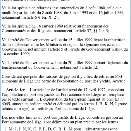
Vu la loi spéciale de réformes institutionnelles du 8 août 1980, telle que
modifiée par les lois du 8 août 1988, du 5 mai 1993 et du 16 juillet 1993,
notamment l'article 6 § 1er, X, 2°;
Vu la loi spéciale du 16 janvier 1989 relative au financement des
Communautés et des Régions, notamment l'article 57, §§ 2 et 3;
Vu l'arrêté du Gouvernement wallon du 15 juillet 1999 fixant la répartition
des compétences entre les Ministres et réglant la signature des actes du
Gouvernement, notamment l'article 5 et l'arrêté du Gouvernement wallon du
14 octobre 1999;
Vu l'arrêté du Gouvernement wallon du 20 juillet 1999 portant règlement du
fonctionnement du Gouvernement, notamment l'article 12;
Considérant que pour des raisons de gestion il y a lieu de retirer au Port
autonome de Liège une partie de l'exploitation du port des yachts, Arrête :
Article 1er.
L'article 1er de l'arrêté royal du 17 avril 1972, concédant
l'exploitation du port des yachts au Port autonome de Liège, est remplacé
par le texte suivant : « L'exploitation du terre-plein figurant au plan E3 n°
6065, annexé au présent arrêté et délimité par les lettres I, H, K, N, I (zone
teintée en rouge), est retirée au Port autonome de Liège.
Les nouvelles limites du port des yachts de Liège, concédé en gestion au
Port autonome de Liège, sont délimitées au plan précité par les lettres :
1) M, J, I, N, K, G, F, E, D, C, B, L, M pour l'infrastructure (zone