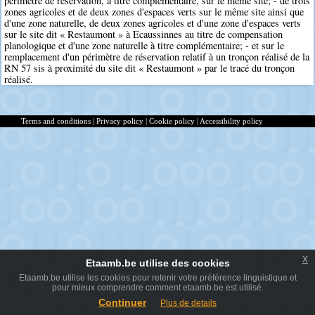
périmètre de réservation, à titre complémentaire, sur le même site; - de trois
zones agricoles et de deux zones d'espaces verts sur le même site ainsi que
d'une zone naturelle, de deux zones agricoles et d'une zone d'espaces verts
sur le site dit « Restaumont » à Ecaussinnes au titre de compensation
planologique et d'une zone naturelle à titre complémentaire; - et sur le
remplacement d'un périmètre de réservation relatif à un tronçon réalisé de la
RN 57 sis à proximité du site dit « Restaumont » par le tracé du tronçon
réalisé.
Terms and conditions
|
Privacy policy
|
Cookie policy
|
Accessibility policy
x
Etaamb.be utilise des cookies
Etaamb.be utilise les cookies pour retenir votre préférence linguistique et
pour mieux comprendre comment etaamb.be est utilisé.
Continuer
Plus de details