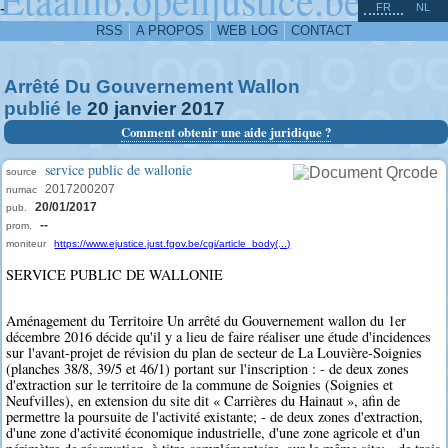
^
-
FR
NL
RSS
A PROPOS
WEB LOG
CONTACT
Arrêté Du Gouvernement Wallon
publié le
20
janvier
2017
Comment obtenir une aide juridique ?
service public de wallonie
source
2017200207
numac
20/01/2017
pub.
--
prom.
moniteur
https://www.ejustice.just.fgov.be/cgi/article_body(...)
SERVICE PUBLIC DE WALLONIE
Aménagement du Territoire Un arrêté du Gouvernement wallon du 1er
décembre 2016 décide qu'il y a lieu de faire réaliser une étude d'incidences
sur l'avant-projet de révision du plan de secteur de La Louvière-Soignies
(planches 38/8, 39/5 et 46/1) portant sur l'inscription : - de deux zones
d'extraction sur le territoire de la commune de Soignies (Soignies et
Neufvilles), en extension du site dit « Carrières du Hainaut », afin de
permettre la poursuite de l'activité existante; - de deux zones d'extraction,
d'une zone d'activité économique industrielle, d'une zone agricole et d'un