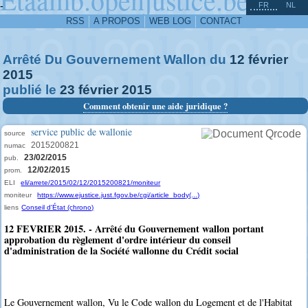
^
-
FR
NL
RSS
A PROPOS
WEB LOG
CONTACT
Arrêté Du Gouvernement Wallon du
12
février
2015
publié le
23
février
2015
Comment obtenir une aide juridique ?
service public de wallonie
source
2015200821
numac
23/02/2015
pub.
12/02/2015
prom.
ELI
eli/arrete/2015/02/12/2015200821/moniteur
moniteur
https://www.ejustice.just.fgov.be/cgi/article_body(...)
liens
Conseil d'État (chrono)
12 FEVRIER 2015. - Arrêté du Gouvernement wallon portant
approbation du règlement d'ordre intérieur du conseil
d'administration de la Société wallonne du Crédit social
Le Gouvernement wallon, Vu le Code wallon du Logement et de l'Habitat