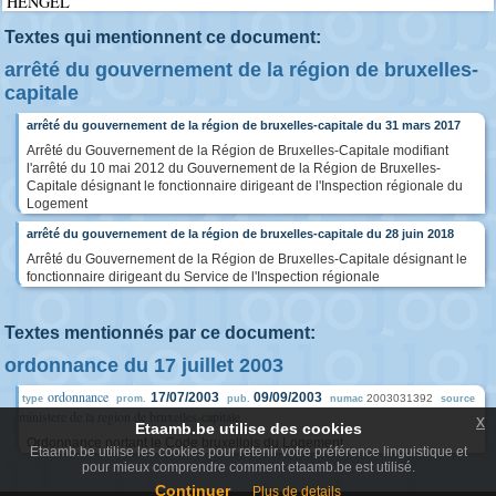
HENGEL
Textes qui mentionnent ce document:
arrêté du gouvernement de la région de bruxelles-
capitale
arrêté du gouvernement de la région de bruxelles-capitale du 31 mars 2017
Arrêté du Gouvernement de la Région de Bruxelles-Capitale modifiant
l'arrêté du 10 mai 2012 du Gouvernement de la Région de Bruxelles-
Capitale désignant le fonctionnaire dirigeant de l'Inspection régionale du
Logement
arrêté du gouvernement de la région de bruxelles-capitale du 28 juin 2018
Arrêté du Gouvernement de la Région de Bruxelles-Capitale désignant le
fonctionnaire dirigeant du Service de l'Inspection régionale
Textes mentionnés par ce document:
ordonnance du 17 juillet 2003
ordonnance
17/07/2003
09/09/2003
2003031392
type
prom.
pub.
numac
source
ministere de la region de bruxelles-capitale
x
Etaamb.be utilise des cookies
Ordonnance portant le Code bruxellois du Logement
Etaamb.be utilise les cookies pour retenir votre préférence linguistique et
pour mieux comprendre comment etaamb.be est utilisé.
Continuer
Plus de details