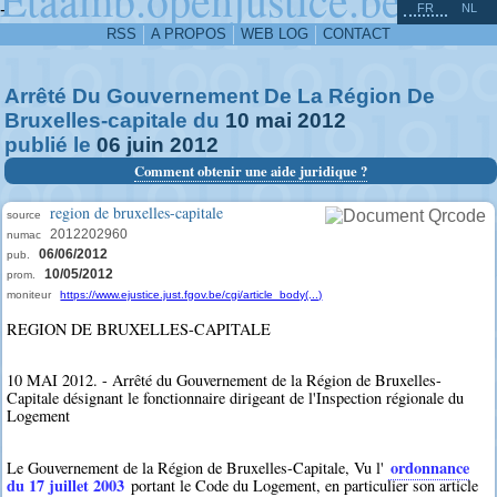
^
-
FR
NL
RSS
A PROPOS
WEB LOG
CONTACT
Arrêté Du Gouvernement De La Région De
Bruxelles-capitale du
10
mai
2012
publié le
06
juin
2012
Comment obtenir une aide juridique ?
region de bruxelles-capitale
source
2012202960
numac
06/06/2012
pub.
10/05/2012
prom.
moniteur
https://www.ejustice.just.fgov.be/cgi/article_body(...)
REGION DE BRUXELLES-CAPITALE
10 MAI 2012. - Arrêté du Gouvernement de la Région de Bruxelles-
Capitale désignant le fonctionnaire dirigeant de l'Inspection régionale du
Logement
ordonnance
Le Gouvernement de la Région de Bruxelles-Capitale, Vu l'
du 17 juillet 2003
portant le Code du Logement, en particulier son article