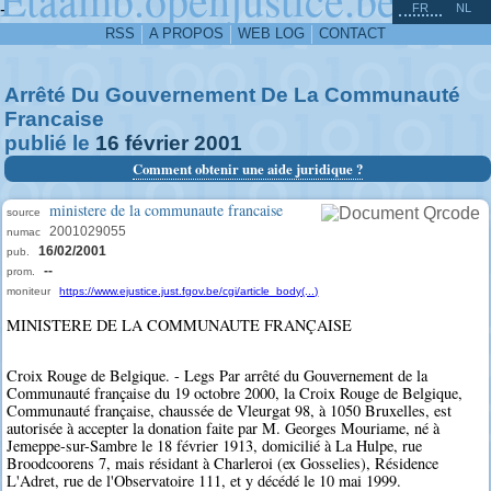
^
-
FR
NL
RSS
A PROPOS
WEB LOG
CONTACT
Arrêté Du Gouvernement De La Communauté
Francaise
publié le
16
février
2001
Comment obtenir une aide juridique ?
ministere de la communaute francaise
source
2001029055
numac
16/02/2001
pub.
--
prom.
moniteur
https://www.ejustice.just.fgov.be/cgi/article_body(...)
MINISTERE DE LA COMMUNAUTE FRANÇAISE
Croix Rouge de Belgique. - Legs Par arrêté du Gouvernement de la
Communauté française du 19 octobre 2000, la Croix Rouge de Belgique,
Communauté française, chaussée de Vleurgat 98, à 1050 Bruxelles, est
autorisée à accepter la donation faite par M. Georges Mouriame, né à
Jemeppe-sur-Sambre le 18 février 1913, domicilié à La Hulpe, rue
Broodcoorens 7, mais résidant à Charleroi (ex Gosselies), Résidence
L'Adret, rue de l'Observatoire 111, et y décédé le 10 mai 1999.