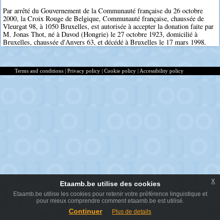
Par arrêté du Gouvernement de la Communauté française du 26 octobre
2000, la Croix Rouge de Belgique, Communauté française, chaussée de
Vleurgat 98, à 1050 Bruxelles, est autorisée à accepter la donation faite par
M. Jonas Thot, né à Davod (Hongrie) le 27 octobre 1923, domicilié à
Bruxelles, chaussée d'Anvers 63, et décédé à Bruxelles le 17 mars 1998.
Terms and conditions
|
Privacy policy
|
Cookie policy
|
Accessibility policy
x
Etaamb.be utilise des cookies
Etaamb.be utilise les cookies pour retenir votre préférence linguistique et
pour mieux comprendre comment etaamb.be est utilisé.
Continuer
Plus de details