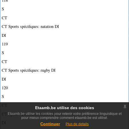
118
S
CT
CT Sports spécifiques: natation DI
DI
119
S
CT
CT Sports spécifiques: rugby DI
DI
120
S
CT
x
Etaamb.be utilise des cookies
CT Sports spécifiques: tennis DI
Etaamb.be utilise les cookies pour retenir votre préférence linguistique et
pour mieux comprendre comment etaamb.be est utilisé.
DI
Continuer
Plus de details