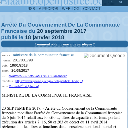
^
-
FR
NL
RSS
A PROPOS
WEB LOG
CONTACT
Arrêté Du Gouvernement De La Communauté
Francaise du
20
septembre
2017
publié le
18
janvier
2018
Comment obtenir une aide juridique ?
ministere de la communaute francaise
source
2017031798
numac
18/01/2018
pub.
20/09/2017
prom.
ELI
eli/arrete/2017/09/20/2017031798/moniteur
moniteur
https://www.ejustice.just.fgov.be/cgi/article_body(...)
liens
Conseil d'État (chrono)
MINISTERE DE LA COMMUNAUTE FRANÇAISE
20 SEPTEMBRE 2017. - Arrêté du Gouvernement de la Communauté
française modifiant l'arrêté du Gouvernement de la Communauté française
du 5 juin 2014 relatif aux fonctions, titres de capacité et barèmes portant
exécution des articles 7, 16, 50 et 263 du décret du 11 avril 2014
réglementant les titres et fonctions dans l'enseignement fondamental et