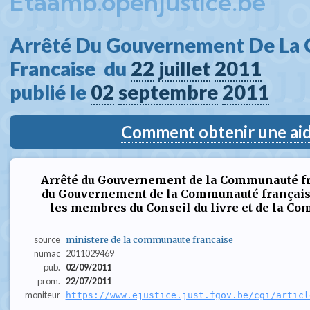
Etaamb.openjustice.be
Arrêté Du Gouvernement De La
Francaise  du 
22
juillet
2011
publié le 
02
septembre
2011
Comment obtenir une aide
Arrêté du Gouvernement de la Communauté fra
du Gouvernement de la Communauté française
les membres du Conseil du livre et de la Com
source
ministere de la communaute francaise
numac
2011029469
pub.
02/09/2011
prom.
22/07/2011
moniteur
https://www.ejustice.just.fgov.be/cgi/articl