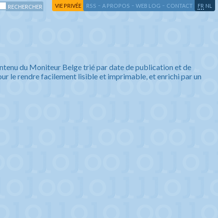
-
-
-
-
VIE PRIVÉE
RSS
A PROPOS
WEB LOG
CONTACT
FR
NL
ntenu du Moniteur Belge trié par date de publication et de
ur le rendre facilement lisible et imprimable, et enrichi par un