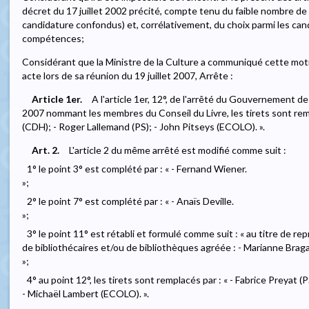
décret du 17 juillet 2002 précité, compte tenu du faible nombre de
candidature confondus) et, corrélativement, du choix parmi les can
compétences;
Considérant que la Ministre de la Culture a communiqué cette mot
acte lors de sa réunion du 19 juillet 2007, Arrête :
Article 1er.
A l'article 1er, 12°, de l'arrêté du Gouvernement d
2007 nommant les membres du Conseil du Livre, les tirets sont rem
(CDH); - Roger Lallemand (PS); - John Pitseys (ECOLO). ».
Art. 2.
L'article 2 du même arrêté est modifié comme suit :
1° le point 3° est complété par : « - Fernand Wiener.
»;
2° le point 7° est complété par : « - Anaïs Deville.
»;
3° le point 11° est rétabli et formulé comme suit : « au titre de r
de bibliothécaires et/ou de bibliothèques agréée : - Marianne Braga
»;
4° au point 12°, les tirets sont remplacés par : « - Fabrice Preyat (P
- Michaël Lambert (ECOLO). ».