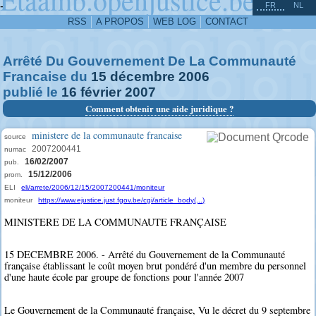
^
-
FR
NL
RSS
A PROPOS
WEB LOG
CONTACT
Arrêté Du Gouvernement De La Communauté
Francaise du
15
décembre
2006
publié le
16
février
2007
Comment obtenir une aide juridique ?
ministere de la communaute francaise
source
2007200441
numac
16/02/2007
pub.
15/12/2006
prom.
ELI
eli/arrete/2006/12/15/2007200441/moniteur
moniteur
https://www.ejustice.just.fgov.be/cgi/article_body(...)
MINISTERE DE LA COMMUNAUTE FRANÇAISE
15 DECEMBRE 2006. - Arrêté du Gouvernement de la Communauté
française établissant le coût moyen brut pondéré d'un membre du personnel
d'une haute école par groupe de fonctions pour l'année 2007
Le Gouvernement de la Communauté française, Vu le décret du 9 septembre