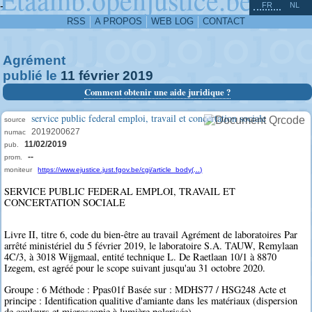
^
-
FR
NL
RSS
A PROPOS
WEB LOG
CONTACT
Agrément
publié le
11
février
2019
Comment obtenir une aide juridique ?
service public federal emploi, travail et concertation sociale
source
2019200627
numac
11/02/2019
pub.
--
prom.
moniteur
https://www.ejustice.just.fgov.be/cgi/article_body(...)
SERVICE PUBLIC FEDERAL EMPLOI, TRAVAIL ET
CONCERTATION SOCIALE
Livre II, titre 6, code du bien-être au travail Agrément de laboratoires Par
arrêté ministériel du 5 février 2019, le laboratoire S.A. TAUW, Remylaan
4C/3, à 3018 Wijgmaal, entité technique L. De Raetlaan 10/1 à 8870
Izegem, est agréé pour le scope suivant jusqu'au 31 octobre 2020.
Groupe : 6 Méthode : Ppas01f Basée sur : MDHS77 / HSG248 Acte et
principe : Identification qualitive d'amiante dans les matériaux (dispersion
de couleurs et microscopie à lumière polarisée)