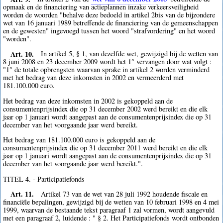
opmaak en de financiering van actieplannen inzake verkeersveiligheid
worden de woorden "behalve deze bedoeld in artikel 2bis van de bijzondere
wet van 16 januari 1989 betreffende de financiering van de gemeenschappen
en de gewesten" ingevoegd tussen het woord "strafvordering" en het woord
"worden".
Art. 10.
In artikel 5, § 1, van dezelfde wet, gewijzigd bij de wetten van
8 juni 2008 en 23 december 2009 wordt het 1° vervangen door wat volgt :
"1° de totale opbrengsten waarvan sprake in artikel 2 worden verminderd
met het bedrag van deze inkomsten in 2002 en vermeerderd met
181.100.000 euro.
Het bedrag van deze inkomsten in 2002 is gekoppeld aan de
consumentenprijsindex die op 31 december 2002 werd bereikt en die elk
jaar op 1 januari wordt aangepast aan de consumentenprijsindex die op 31
december van het voorgaande jaar werd bereikt.
Het bedrag van 181.100.000 euro is gekoppeld aan de
consumentenprijsindex die op 31 december 2011 werd bereikt en die elk
jaar op 1 januari wordt aangepast aan de consumentenprijsindex die op 31
december van het voorgaande jaar werd bereikt.".
TITEL 4. - Participatiefonds
Art. 11.
Artikel 73 van de wet van 28 juli 1992 houdende fiscale en
financiële bepalingen, gewijzigd bij de wetten van 10 februari 1998 en 4 mei
1999, waarvan de bestaande tekst paragraaf 1 zal vormen, wordt aangevuld
met een paragraaf 2, luidende : " § 2. Het Participatiefonds wordt ontbonden