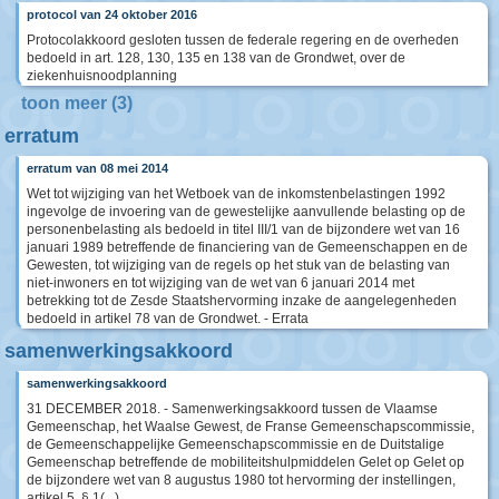
protocol van 24 oktober 2016
Protocolakkoord gesloten tussen de federale regering en de overheden
bedoeld in art. 128, 130, 135 en 138 van de Grondwet, over de
ziekenhuisnoodplanning
toon meer (3)
erratum
erratum van 08 mei 2014
Wet tot wijziging van het Wetboek van de inkomstenbelastingen 1992
ingevolge de invoering van de gewestelijke aanvullende belasting op de
personenbelasting als bedoeld in titel III/1 van de bijzondere wet van 16
januari 1989 betreffende de financiering van de Gemeenschappen en de
Gewesten, tot wijziging van de regels op het stuk van de belasting van
niet-inwoners en tot wijziging van de wet van 6 januari 2014 met
betrekking tot de Zesde Staatshervorming inzake de aangelegenheden
bedoeld in artikel 78 van de Grondwet. - Errata
samenwerkingsakkoord
samenwerkingsakkoord
31 DECEMBER 2018. - Samenwerkingsakkoord tussen de Vlaamse
Gemeenschap, het Waalse Gewest, de Franse Gemeenschapscommissie,
de Gemeenschappelijke Gemeenschapscommissie en de Duitstalige
Gemeenschap betreffende de mobiliteitshulpmiddelen Gelet op Gelet op
de bijzondere wet van 8 augustus 1980 tot hervorming der instellingen,
artikel 5, § 1(...)