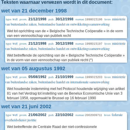
Teksten waarnaar verwezen wordt in dit document:
wet van 21 december 1998
wet
ministerie
21/12/1998
30/12/1998
1998015196
type
prom.
pub.
numac
bron
van buitenlandse zaken, buitenlandse handel en ontwikkelingssamenwerking
Wet tot oprichting van de « Belgische Technische Coöperatie » in de vorm
van een vennootschap van publiek recht
wet
ministerie
21/12/1998
30/12/1998
1998015197
type
prom.
pub.
numac
bron
van buitenlandse zaken, buitenlandse handel en ontwikkelingssamenwerking
Wet betreffende de oprichting van de « Belgische Technische Coöperatie »
in de vorm van een vennootschap van publiek recht (*)
wet van 05 augustus 1992
wet
ministerie
05/08/1992
21/10/1999
1999015203
type
prom.
pub.
numac
bron
van buitenlandse zaken, buitenlandse handel en internationale samenwerking
Wet houdende instemming met het Protocol houdende wijziging van artikel
81 van het Verdrag tot instelling van de Benelux Economische Unie van 3
februari 1958, opgemaakt te Brussel op 16 februari 1990
wet van 21 juni 2002
wet
federale
21/06/2002
22/10/2002
2002009711
type
prom.
pub.
numac
bron
overheidsdienst justitie
Wet betreffende de Centrale Raad der niet-confessionele