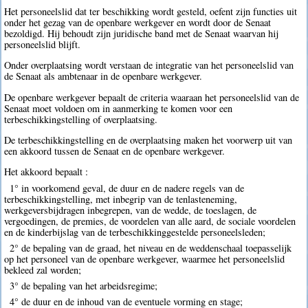
Het personeelslid dat ter beschikking wordt gesteld, oefent zijn functies uit
onder het gezag van de openbare werkgever en wordt door de Senaat
bezoldigd. Hij behoudt zijn juridische band met de Senaat waarvan hij
personeelslid blijft.
Onder overplaatsing wordt verstaan de integratie van het personeelslid van
de Senaat als ambtenaar in de openbare werkgever.
De openbare werkgever bepaalt de criteria waaraan het personeelslid van de
Senaat moet voldoen om in aanmerking te komen voor een
terbeschikkingstelling of overplaatsing.
De terbeschikkingstelling en de overplaatsing maken het voorwerp uit van
een akkoord tussen de Senaat en de openbare werkgever.
Het akkoord bepaalt :
1° in voorkomend geval, de duur en de nadere regels van de
terbeschikkingstelling, met inbegrip van de tenlasteneming,
werkgeversbijdragen inbegrepen, van de wedde, de toeslagen, de
vergoedingen, de premies, de voordelen van alle aard, de sociale voordelen
en de kinderbijslag van de terbeschikkinggestelde personeelsleden;
2° de bepaling van de graad, het niveau en de weddenschaal toepasselijk
op het personeel van de openbare werkgever, waarmee het personeelslid
bekleed zal worden;
3° de bepaling van het arbeidsregime;
4° de duur en de inhoud van de eventuele vorming en stage;