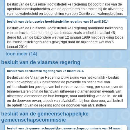
Besluit van de Brusselse Hoofdstedelijke Regering tot coördinatie van de
openbaredienstopdrachten van de operatoren en actoren bij de uitvoering
van het waterbeleid en tot oprichting van een Comité van watergebruikers
besluit van de brusselse hoofdstedelijke regering van 24 april 2014
Besluit van de Brusselse Hoofdstedelijke Regering houdende toekenning
van opdrachten aan een hoge ambtenaar zoals bedoeld in artikel 48,
derde lid, van de bijzondere wet van 12 januari 1989 met betrekking tot de
Brusselse instellingen zoals gewijzigd door de bijzondere wet van 6
januari 2014
toon meer (14)
besluit van de vlaamse regering
besluit van de vlaamse regering van 27 maart 2015
Besluit van de Vlaamse Regering tot wijziging van het koninklijk besluit
van 8 november 2007 betreffende de preventie en het herstel van
milieuschade ten gevolge van het vervoer over de weg, per spoor, over de
binnenwateren of in de lucht van: uitheemse plantensoorten evenals van
uitheemse diersoorten en hun krengen, naar aanleiding van de in-, de uit-
en de doorvoer ervan; alsook van afvalstoffen bij hun doorvoer, wat betreft
de opheffing van de regeling rond de doorvoer van afvalstoffen
besluit van de gemeenschappelijke
gemeenschapscommissie
besluit van de gemeenschappelijke gemeenschapscommissie van 24 maart