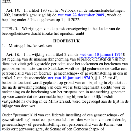
2022.
Art. 15.
In artikel 180 van het Wetboek van de inkomstenbelastingen
wet van 22 december 2009
1992, laatstelijk gewijzigd bij de
, wordt de
bepaling onder 5°bis opgeheven op 1 juli 2022.
TITEL 5. - Wijzigingen van de pensioenwetgeving in het kader van de
bevoegdheidsoverdracht inzake het openbaar ambt
HOOFDSTUK
1. - Maatregel inzake verloven
Art. 16.
wet van 10 januari 1974
In afwijking van artikel 2 van de
0
tot regeling van de inaanmerkingneming van bepaalde diensten en van met
dienstactiviteit gelijkgestelde perioden voor het toekennen en berekenen van
pensioenen ten laste van de Staatskas wordt de tijd gedurende de welke een
personeelslid van een federale, gemeenschaps- of gewestinstelling in een in
wet van 10 januari 1974
artikel 2 van de voormelde
0
, § 1, 2° tot 4°,
bedoelde toestand wordt geplaatst op grond van een bepaling in zijn statuut
die na de inwerkingtreding van deze wet is bekendgemaakt slechts voor de
toekenning en de berekening van het rustpensioen in aanmerking genomen
op voorwaarde dat de voormelde bepaling bij een koninklijk besluit,
vastgesteld na overleg in de Ministerraad, werd toegevoegd aan de lijst in de
bijlage van deze wet.
Onder "personeelslid van een federale instelling of een gemeenschaps- of
gewestinstelling" moet een personeelslid worden verstaan van een federale,
gemeenschaps- of gewestinstelling, een personeelslid van de Kamer van
volksvertegenwoordigers, de Senaat of een Gemeenschaps- of