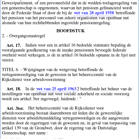
Gewestparlement, of een personeelslid dat in de wedden-toelageregeling van
een gemeenschap is opgenomen, waarvan het pensioen gefinancierd wordt
wet van 28 april 1958
door de Federale Staat of door de bij de
betreffende
het pensioen van het personeel van zekere organismen van openbaar nut
alsmede van hun rechthebbenden ingestelde pensioenregeling.
HOOFDSTUK
2. - Overgangsmaatregel
Art. 17.
Indien voor een in artikel 16 bedoelde statutaire bepaling de
voorafgaande goedkeuring van de inzake pensioenen bevoegde federale
overheid werd verkregen, is de in artikel 16 bedoelde opname in de lijst niet
vereist.
TITEL 6. - Wijzigingen van de wetgeving betreffende de
vertegenwoordiging van de gewesten in het beheerscomité van de
Rijksdienst voor arbeidsvoorziening
Art. 18.
wet van 25 april 1963
In de
2
betreffende het beheer van de
instellingen van openbaar nut voor sociale zekerheid en sociale voorzorg
wordt een artikel 3ter ingevoegd, luidende : "
Art. 3ter.
Het beheerscomité van de Rijksdienst voor
arbeidsvoorziening bestaat daarenboven uit leden die de gewestelijke
diensten voor arbeidsbemiddeling vertegenwoordigen en die aangewezen
worden door de regeringen van de gewesten en, in geval van toepassing van
artikel 139 van de Grondwet, door de regering van de Duitstalige
Gemeenschap, met name :