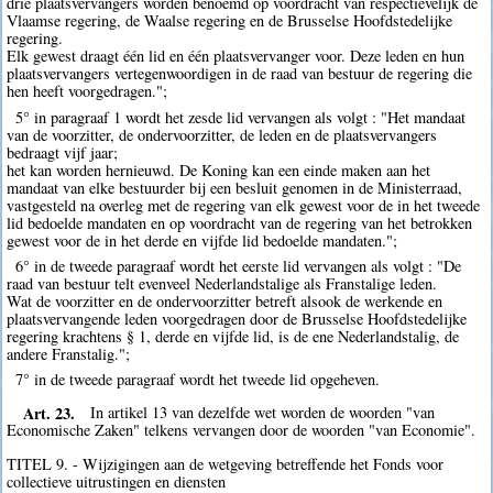
drie plaatsvervangers worden benoemd op voordracht van respectievelijk de
Vlaamse regering, de Waalse regering en de Brusselse Hoofdstedelijke
regering.
Elk gewest draagt één lid en één plaatsvervanger voor. Deze leden en hun
plaatsvervangers vertegenwoordigen in de raad van bestuur de regering die
hen heeft voorgedragen.";
5° in paragraaf 1 wordt het zesde lid vervangen als volgt : "Het mandaat
van de voorzitter, de ondervoorzitter, de leden en de plaatsvervangers
bedraagt vijf jaar;
het kan worden hernieuwd. De Koning kan een einde maken aan het
mandaat van elke bestuurder bij een besluit genomen in de Ministerraad,
vastgesteld na overleg met de regering van elk gewest voor de in het tweede
lid bedoelde mandaten en op voordracht van de regering van het betrokken
gewest voor de in het derde en vijfde lid bedoelde mandaten.";
6° in de tweede paragraaf wordt het eerste lid vervangen als volgt : "De
raad van bestuur telt evenveel Nederlandstalige als Franstalige leden.
Wat de voorzitter en de ondervoorzitter betreft alsook de werkende en
plaatsvervangende leden voorgedragen door de Brusselse Hoofdstedelijke
regering krachtens § 1, derde en vijfde lid, is de ene Nederlandstalig, de
andere Franstalig.";
7° in de tweede paragraaf wordt het tweede lid opgeheven.
Art. 23.
In artikel 13 van dezelfde wet worden de woorden "van
Economische Zaken" telkens vervangen door de woorden "van Economie".
TITEL 9. - Wijzigingen aan de wetgeving betreffende het Fonds voor
collectieve uitrustingen en diensten