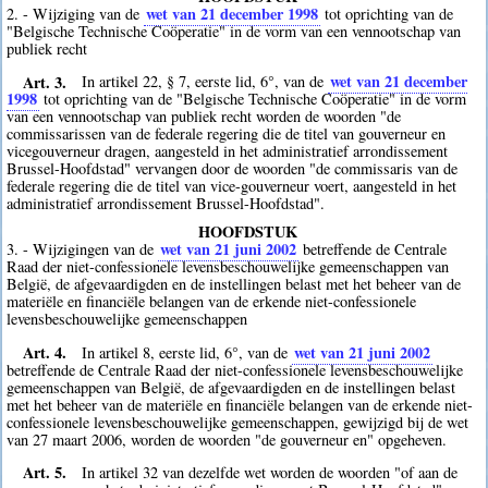
wet van 21 december 1998
2. - Wijziging van de
tot oprichting van de
"Belgische Technische Coöperatie" in de vorm van een vennootschap van
publiek recht
Art. 3.
wet van 21 december
In artikel 22, § 7, eerste lid, 6°, van de
1998
tot oprichting van de "Belgische Technische Coöperatie" in de vorm
van een vennootschap van publiek recht worden de woorden "de
commissarissen van de federale regering die de titel van gouverneur en
vicegouverneur dragen, aangesteld in het administratief arrondissement
Brussel-Hoofdstad" vervangen door de woorden "de commissaris van de
federale regering die de titel van vice-gouverneur voert, aangesteld in het
administratief arrondissement Brussel-Hoofdstad".
HOOFDSTUK
wet van 21 juni 2002
3. - Wijzigingen van de
betreffende de Centrale
Raad der niet-confessionele levensbeschouwelijke gemeenschappen van
België, de afgevaardigden en de instellingen belast met het beheer van de
materiële en financiële belangen van de erkende niet-confessionele
levensbeschouwelijke gemeenschappen
Art. 4.
wet van 21 juni 2002
In artikel 8, eerste lid, 6°, van de
betreffende de Centrale Raad der niet-confessionele levensbeschouwelijke
gemeenschappen van België, de afgevaardigden en de instellingen belast
met het beheer van de materiële en financiële belangen van de erkende niet-
confessionele levensbeschouwelijke gemeenschappen, gewijzigd bij de wet
van 27 maart 2006, worden de woorden "de gouverneur en" opgeheven.
Art. 5.
In artikel 32 van dezelfde wet worden de woorden "of aan de