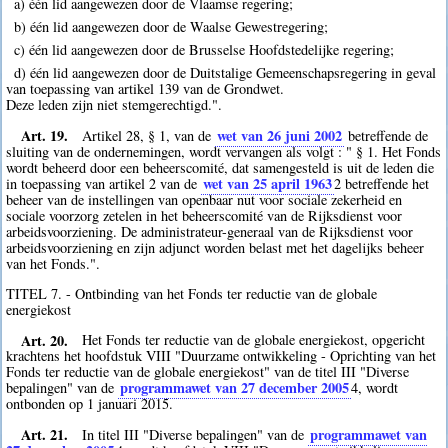
a) één lid aangewezen door de Vlaamse regering;
b) één lid aangewezen door de Waalse Gewestregering;
c) één lid aangewezen door de Brusselse Hoofdstedelijke regering;
d) één lid aangewezen door de Duitstalige Gemeenschapsregering in geval
van toepassing van artikel 139 van de Grondwet.
Deze leden zijn niet stemgerechtigd.".
Art. 19.
wet van 26 juni 2002
Artikel 28, § 1, van de
betreffende de
sluiting van de ondernemingen, wordt vervangen als volgt : " § 1. Het Fonds
wordt beheerd door een beheerscomité, dat samengesteld is uit de leden die
wet van 25 april 1963
in toepassing van artikel 2 van de
2
betreffende het
beheer van de instellingen van openbaar nut voor sociale zekerheid en
sociale voorzorg zetelen in het beheerscomité van de Rijksdienst voor
arbeidsvoorziening. De administrateur-generaal van de Rijksdienst voor
arbeidsvoorziening en zijn adjunct worden belast met het dagelijks beheer
van het Fonds.".
TITEL 7. - Ontbinding van het Fonds ter reductie van de globale
energiekost
Art. 20.
Het Fonds ter reductie van de globale energiekost, opgericht
krachtens het hoofdstuk VIII "Duurzame ontwikkeling - Oprichting van het
Fonds ter reductie van de globale energiekost" van de titel III "Diverse
programmawet van 27 december 2005
bepalingen" van de
4
, wordt
ontbonden op 1 januari 2015.
Art. 21.
programmawet van
In titel III "Diverse bepalingen" van de