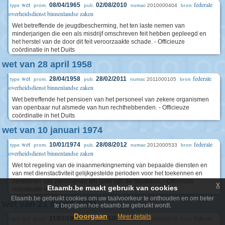
wet
federale
08/04/1965
02/08/2010
2010000404
type
prom.
pub.
numac
bron
overheidsdienst binnenlandse zaken
Wet betreffende de jeugdbescherming, het ten laste nemen van
minderjarigen die een als misdrijf omschreven feit hebben gepleegd en
het herstel van de door dit feit veroorzaakte schade. - Officieuze
coördinatie in het Duits
wet van 28 april 1958
wet
federale
28/04/1958
28/02/2011
2011000105
type
prom.
pub.
numac
bron
overheidsdienst binnenlandse zaken
Wet betreffende het pensioen van het personeel van zekere organismen
van openbaar nut alsmede van hun rechthebbenden. - Officieuze
coördinatie in het Duits
wet van 10 januari 1974
wet
federale
10/01/1974
28/08/2012
2012000533
type
prom.
pub.
numac
bron
overheidsdienst binnenlandse zaken
Wet tot regeling van de inaanmerkingneming van bepaalde diensten en
van met dienstactiviteit gelijkgestelde perioden voor het toekennen en
berekenen van pensioenen ten laste van de Staatskas. - Officieuze
x
Etaamb.be maakt gebruik van cookies
coördinatie in het Duits
Etaamb.be gebruikt cookies om uw taalvoorkeur te onthouden en om beter
wet van 21 maart 1991
te begrijpen hoe etaamb.be gebruikt wordt.
Doorgaan
Meer details
wet
federale
21/03/1991
09/01/2013
2012000673
type
prom.
pub.
numac
bron