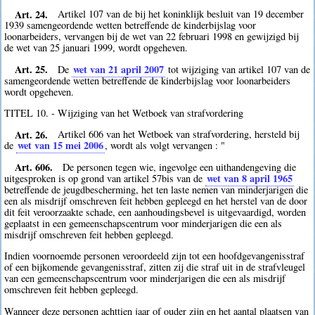
Art. 24.
Artikel 107 van de bij het koninklijk besluit van 19 december
1939 samengeordende wetten betreffende de kinderbijslag voor
loonarbeiders, vervangen bij de wet van 22 februari 1998 en gewijzigd bij
de wet van 25 januari 1999, wordt opgeheven.
Art. 25.
wet van 21 april 2007
De
tot wijziging van artikel 107 van de
samengeordende wetten betreffende de kinderbijslag voor loonarbeiders
wordt opgeheven.
TITEL 10. - Wijziging van het Wetboek van strafvordering
Art. 26.
Artikel 606 van het Wetboek van strafvordering, hersteld bij
wet van 15 mei 2006
de
, wordt als volgt vervangen : "
Art. 606.
De personen tegen wie, ingevolge een uithandengeving die
wet van 8 april 1965
uitgesproken is op grond van artikel 57bis van de
betreffende de jeugdbescherming, het ten laste nemen van minderjarigen die
een als misdrijf omschreven feit hebben gepleegd en het herstel van de door
dit feit veroorzaakte schade, een aanhoudingsbevel is uitgevaardigd, worden
geplaatst in een gemeenschapscentrum voor minderjarigen die een als
misdrijf omschreven feit hebben gepleegd.
Indien voornoemde personen veroordeeld zijn tot een hoofdgevangenisstraf
of een bijkomende gevangenisstraf, zitten zij die straf uit in de strafvleugel
van een gemeenschapscentrum voor minderjarigen die een als misdrijf
omschreven feit hebben gepleegd.
Wanneer deze personen achttien jaar of ouder zijn en het aantal plaatsen van