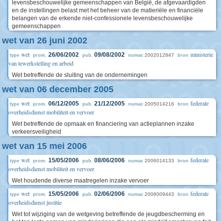
levensbeschouwelijke gemeenschappen van België, de afgevaardigden
en de instellingen belast met het beheer van de matieriële en financiële
belangen van de erkende niet-confessionele levensbeschouwelijke
gemeenschappen
wet van 26 juni 2002
wet
ministerie
26/06/2002
09/08/2002
2002012847
type
prom.
pub.
numac
bron
van tewerkstelling en arbeid
Wet betreffende de sluiting van de ondernemingen
wet van 06 december 2005
wet
federale
06/12/2005
21/12/2005
2005014216
type
prom.
pub.
numac
bron
overheidsdienst mobiliteit en vervoer
Wet betreffende de opmaak en financiering van actieplannen inzake
verkeersveiligheid
wet van 15 mei 2006
wet
federale
15/05/2006
08/06/2006
2006014133
type
prom.
pub.
numac
bron
overheidsdienst mobiliteit en vervoer
Wet houdende diverse maatregelen inzake vervoer
wet
federale
15/05/2006
02/06/2006
2006009443
type
prom.
pub.
numac
bron
overheidsdienst justitie
Wet tot wijziging van de wetgeving betreffende de jeugdbescherming en