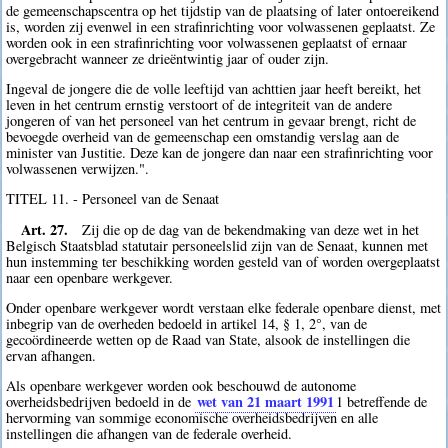
de gemeenschapscentra op het tijdstip van de plaatsing of later ontoereikend
is, worden zij evenwel in een strafinrichting voor volwassenen geplaatst. Ze
worden ook in een strafinrichting voor volwassenen geplaatst of ernaar
overgebracht wanneer ze drieëntwintig jaar of ouder zijn.
Ingeval de jongere die de volle leeftijd van achttien jaar heeft bereikt, het
leven in het centrum ernstig verstoort of de integriteit van de andere
jongeren of van het personeel van het centrum in gevaar brengt, richt de
bevoegde overheid van de gemeenschap een omstandig verslag aan de
minister van Justitie. Deze kan de jongere dan naar een strafinrichting voor
volwassenen verwijzen.".
TITEL 11. - Personeel van de Senaat
Art. 27.
Zij die op de dag van de bekendmaking van deze wet in het
Belgisch Staatsblad statutair personeelslid zijn van de Senaat, kunnen met
hun instemming ter beschikking worden gesteld van of worden overgeplaatst
naar een openbare werkgever.
Onder openbare werkgever wordt verstaan elke federale openbare dienst, met
inbegrip van de overheden bedoeld in artikel 14, § 1, 2°, van de
gecoördineerde wetten op de Raad van State, alsook de instellingen die
ervan afhangen.
Als openbare werkgever worden ook beschouwd de autonome
wet van 21 maart 1991
overheidsbedrijven bedoeld in de
1
betreffende de
hervorming van sommige economische overheidsbedrijven en alle
instellingen die afhangen van de federale overheid.