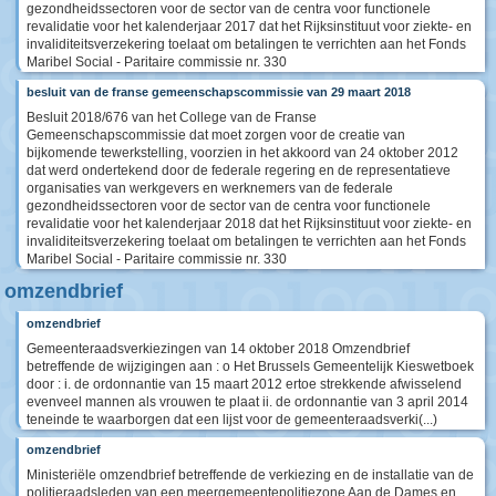
gezondheidssectoren voor de sector van de centra voor functionele
revalidatie voor het kalenderjaar 2017 dat het Rijksinstituut voor ziekte- en
invaliditeitsverzekering toelaat om betalingen te verrichten aan het Fonds
Maribel Social - Paritaire commissie nr. 330
besluit van de franse gemeenschapscommissie van 29 maart 2018
Besluit 2018/676 van het College van de Franse
Gemeenschapscommissie dat moet zorgen voor de creatie van
bijkomende tewerkstelling, voorzien in het akkoord van 24 oktober 2012
dat werd ondertekend door de federale regering en de representatieve
organisaties van werkgevers en werknemers van de federale
gezondheidssectoren voor de sector van de centra voor functionele
revalidatie voor het kalenderjaar 2018 dat het Rijksinstituut voor ziekte- en
invaliditeitsverzekering toelaat om betalingen te verrichten aan het Fonds
Maribel Social - Paritaire commissie nr. 330
omzendbrief
omzendbrief
Gemeenteraadsverkiezingen van 14 oktober 2018 Omzendbrief
betreffende de wijzigingen aan : o Het Brussels Gemeentelijk Kieswetboek
door : i. de ordonnantie van 15 maart 2012 ertoe strekkende afwisselend
evenveel mannen als vrouwen te plaat ii. de ordonnantie van 3 april 2014
teneinde te waarborgen dat een lijst voor de gemeenteraadsverki(...)
omzendbrief
Ministeriële omzendbrief betreffende de verkiezing en de installatie van de
politieraadsleden van een meergemeentepolitiezone Aan de Dames en