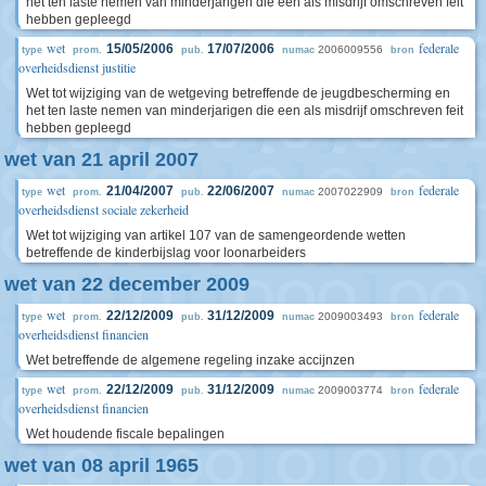
het ten laste nemen van minderjarigen die een als misdrijf omschreven feit
hebben gepleegd
wet
federale
15/05/2006
17/07/2006
2006009556
type
prom.
pub.
numac
bron
overheidsdienst justitie
Wet tot wijziging van de wetgeving betreffende de jeugdbescherming en
het ten laste nemen van minderjarigen die een als misdrijf omschreven feit
hebben gepleegd
wet van 21 april 2007
wet
federale
21/04/2007
22/06/2007
2007022909
type
prom.
pub.
numac
bron
overheidsdienst sociale zekerheid
Wet tot wijziging van artikel 107 van de samengeordende wetten
betreffende de kinderbijslag voor loonarbeiders
wet van 22 december 2009
wet
federale
22/12/2009
31/12/2009
2009003493
type
prom.
pub.
numac
bron
overheidsdienst financien
Wet betreffende de algemene regeling inzake accijnzen
wet
federale
22/12/2009
31/12/2009
2009003774
type
prom.
pub.
numac
bron
overheidsdienst financien
Wet houdende fiscale bepalingen
wet van 08 april 1965