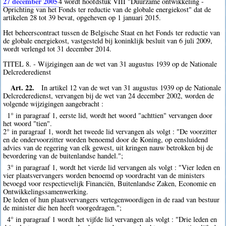
27 december 2005
4
wordt hoofdstuk VIII "Duurzame ontwikkeling -
Oprichting van het Fonds ter reductie van de globale energiekost" dat de
artikelen 28 tot 39 bevat, opgeheven op 1 januari 2015.
Het beheerscontract tussen de Belgische Staat en het Fonds ter reductie van
de globale energiekost, vastgesteld bij koninklijk besluit van 6 juli 2009,
wordt verlengd tot 31 december 2014.
TITEL 8. - Wijzigingen aan de wet van 31 augustus 1939 op de Nationale
Delcrederedienst
Art. 22.
In artikel 12 van de wet van 31 augustus 1939 op de Nationale
Delcrederedienst, vervangen bij de wet van 24 december 2002, worden de
volgende wijzigingen aangebracht :
1° in paragraaf 1, eerste lid, wordt het woord "achttien" vervangen door
het woord "tien".
2° in paragraaf 1, wordt het tweede lid vervangen als volgt : "De voorzitter
en de ondervoorzitter worden benoemd door de Koning, op eensluidend
advies van de regering van elk gewest, uit kringen nauw betrokken bij de
bevordering van de buitenlandse handel.";
3° in paragraaf 1, wordt het vierde lid vervangen als volgt : "Vier leden en
vier plaatsvervangers worden benoemd op voordracht van de ministers
bevoegd voor respectievelijk Financiën, Buitenlandse Zaken, Economie en
Ontwikkelingssamenwerking.
De leden of hun plaatsvervangers vertegenwoordigen in de raad van bestuur
de minister die hen heeft voorgedragen.";
4° in paragraaf 1 wordt het vijfde lid vervangen als volgt : "Drie leden en