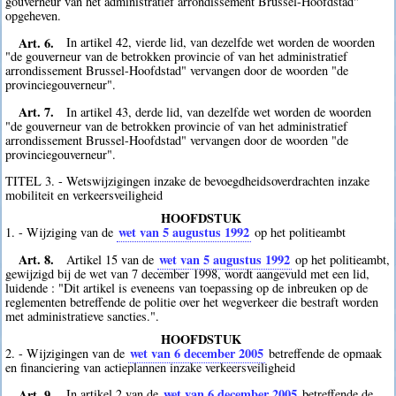
gouverneur van het administratief arrondissement Brussel-Hoofdstad"
opgeheven.
Art. 6.
In artikel 42, vierde lid, van dezelfde wet worden de woorden
"de gouverneur van de betrokken provincie of van het administratief
arrondissement Brussel-Hoofdstad" vervangen door de woorden "de
provinciegouverneur".
Art. 7.
In artikel 43, derde lid, van dezelfde wet worden de woorden
"de gouverneur van de betrokken provincie of van het administratief
arrondissement Brussel-Hoofdstad" vervangen door de woorden "de
provinciegouverneur".
TITEL 3. - Wetswijzigingen inzake de bevoegdheidsoverdrachten inzake
mobiliteit en verkeersveiligheid
HOOFDSTUK
wet van 5 augustus 1992
1. - Wijziging van de
op het politieambt
Art. 8.
wet van 5 augustus 1992
Artikel 15 van de
op het politieambt,
gewijzigd bij de wet van 7 december 1998, wordt aangevuld met een lid,
luidende : "Dit artikel is eveneens van toepassing op de inbreuken op de
reglementen betreffende de politie over het wegverkeer die bestraft worden
met administratieve sancties.".
HOOFDSTUK
wet van 6 december 2005
2. - Wijzigingen van de
betreffende de opmaak
en financiering van actieplannen inzake verkeersveiligheid
Art. 9.
wet van 6 december 2005
In artikel 2 van de
betreffende de