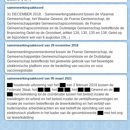
samenwerkingsakkoord
31 DECEMBER 2018. - Samenwerkingsakkoord tussen de Vlaamse
Gemeenschap, het Waalse Gewest, de Franse Gemeenschap, de
Gemeenschappelijke Gemeenschapscommissie, de Franse
Gemeenschapscommissie en de Duitstalige Gemeenschap betreffende de
financiering Gelet op de Grondwet, artikel 128, 130, 135 en 138; Gelet op
de bijzondere wet van 8 augustus 19(...)
samenwerkingsakkoord van 29 november 2018
Samenwerkingsovereenkomst tussen de Franse Gemeenschap, de
Gemeenschappelijke Gemeenschapscommissie en de Duitstalige
Gemeenschap betreffende het gedeelde gebruik van het beveiligde
elektronische platform voor de bestelling van vaccins en voor
vaccinregistratie
samenwerkingsakkoord van 05 maart 2021
****
houdende uitvoering van het
****
van 2 februari 2018 tussen de
Federale Staat, het
****
****
, het
****
****
, het
****
****
Gewest en de
****
****
met betrekking tot de coördinatie tussen het beleid inzake de
toelatingen tot arbeid en het beleid inzake de verblijfsvergunningen en
inzake de normen betreffende de tewerkstelling en het verblijf van
buitenlandse arbeidskrachten en wat betreft de oprichting van een
elektronisch platform in het kader van de gecombineerde
****
met het oog
op tewerkstelling