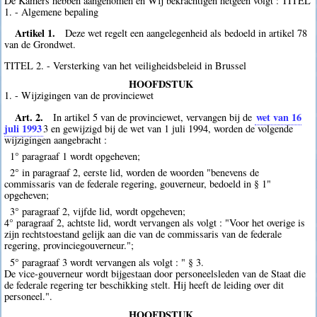
De Kamers hebben aangenomen en Wij bekrachtigen hetgeen volgt : TITEL
1. - Algemene bepaling
Artikel 1.
Deze wet regelt een aangelegenheid als bedoeld in artikel 78
van de Grondwet.
TITEL 2. - Versterking van het veiligheidsbeleid in Brussel
HOOFDSTUK
1. - Wijzigingen van de provinciewet
Art. 2.
wet van 16
In artikel 5 van de provinciewet, vervangen bij de
juli 1993
3
en gewijzigd bij de wet van 1 juli 1994, worden de volgende
wijzigingen aangebracht :
1° paragraaf 1 wordt opgeheven;
2° in paragraaf 2, eerste lid, worden de woorden "benevens de
commissaris van de federale regering, gouverneur, bedoeld in § 1"
opgeheven;
3° paragraaf 2, vijfde lid, wordt opgeheven;
4° paragraaf 2, achtste lid, wordt vervangen als volgt : "Voor het overige is
zijn rechtstoestand gelijk aan die van de commissaris van de federale
regering, provinciegouverneur.";
5° paragraaf 3 wordt vervangen als volgt : " § 3.
De vice-gouverneur wordt bijgestaan door personeelsleden van de Staat die
de federale regering ter beschikking stelt. Hij heeft de leiding over dit
personeel.".
HOOFDSTUK