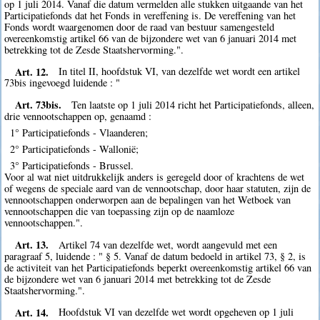
op 1 juli 2014. Vanaf die datum vermelden alle stukken uitgaande van het
Participatiefonds dat het Fonds in vereffening is. De vereffening van het
Fonds wordt waargenomen door de raad van bestuur samengesteld
overeenkomstig artikel 66 van de bijzondere wet van 6 januari 2014 met
betrekking tot de Zesde Staatshervorming.".
Art. 12.
In titel II, hoofdstuk VI, van dezelfde wet wordt een artikel
73bis ingevoegd luidende : "
Art. 73bis.
Ten laatste op 1 juli 2014 richt het Participatiefonds, alleen,
drie vennootschappen op, genaamd :
1° Participatiefonds - Vlaanderen;
2° Participatiefonds - Wallonië;
3° Participatiefonds - Brussel.
Voor al wat niet uitdrukkelijk anders is geregeld door of krachtens de wet
of wegens de speciale aard van de vennootschap, door haar statuten, zijn de
vennootschappen onderworpen aan de bepalingen van het Wetboek van
vennootschappen die van toepassing zijn op de naamloze
vennootschappen.".
Art. 13.
Artikel 74 van dezelfde wet, wordt aangevuld met een
paragraaf 5, luidende : " § 5. Vanaf de datum bedoeld in artikel 73, § 2, is
de activiteit van het Participatiefonds beperkt overeenkomstig artikel 66 van
de bijzondere wet van 6 januari 2014 met betrekking tot de Zesde
Staatshervorming.".
Art. 14.
Hoofdstuk VI van dezelfde wet wordt opgeheven op 1 juli