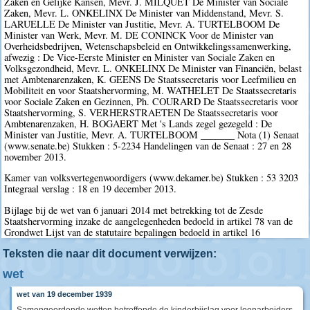
Zaken en Gelijke Kansen, Mevr. J. MILQUET De Minister van Sociale
Zaken, Mevr. L. ONKELINX De Minister van Middenstand, Mevr. S.
LARUELLE De Minister van Justitie, Mevr. A. TURTELBOOM De
Minister van Werk, Mevr. M. DE CONINCK Voor de Minister van
Overheidsbedrijven, Wetenschapsbeleid en Ontwikkelingssamenwerking,
afwezig : De Vice-Eerste Minister en Minister van Sociale Zaken en
Volksgezondheid, Mevr. L. ONKELINX De Minister van Financiën, belast
met Ambtenarenzaken, K. GEENS De Staatssecretaris voor Leefmilieu en
Mobiliteit en voor Staatshervorming, M. WATHELET De Staatssecretaris
voor Sociale Zaken en Gezinnen, Ph. COURARD De Staatssecretaris voor
Staatshervorming, S. VERHERSTRAETEN De Staatssecretaris voor
Ambtenarenzaken, H. BOGAERT Met 's Lands zegel gezegeld : De
Minister van Justitie, Mevr. A. TURTELBOOM _______ Nota (1) Senaat
(www.senate.be) Stukken : 5-2234 Handelingen van de Senaat : 27 en 28
november 2013.
Kamer van volksvertegenwoordigers (www.dekamer.be) Stukken : 53 3203
Integraal verslag : 18 en 19 december 2013.
Bijlage bij de wet van 6 januari 2014 met betrekking tot de Zesde
Staatshervorming inzake de aangelegenheden bedoeld in artikel 78 van de
Grondwet Lijst van de statutaire bepalingen bedoeld in artikel 16
Teksten die naar dit document verwijzen:
wet
wet van 19 december 1939