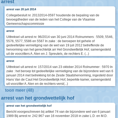
arrest
arrest van 20 juli 2014
Collegebesluit nr. 20132014-0597 houdende de bepaling van de
bevoegdheden van de leden van het College van de Vlaamse
Gemeenschapscommissie
arrest
Uittreksel uit arrest nr. 96/2014 van 30 juni 2014 Rolnummers : 5509, 5546,
5576, 5577, 5586 en 5587 In zake : de beroepen tot gehele of
gedeeltelijke vernietiging van de wet van 19 juli 2012 betreffende de
hervorming van het gerechtelijk arr Het Grondwettelijk Hof, samengesteld
uit de voorzitters A. Alen en J. Spreutels, de rechters E. (...)
arrest
Uittreksel uit arrest nr. 157/2014 van 23 oktober 2014 Rolnummer : 5970 In
zake : het beroep tot gedeeltelijke vernietiging van de bijzondere wet van 6
januari 2014 met betrekking tot de Zesde Staatshervorming, ingesteld door
Hans Van de Caut Het Grondwettelijk Hof, beperkte kamer, samengesteld
uit voorzitter A. Alen en de rechters-versl(...)
toon meer (48)
arrest van het grondwettelijk hof
arrest van het grondwettelijk hof
Bericht voorgeschreven bij artikel 74 van de bijzondere wet van 6 januari
1989 Bij arrest nr. 242.967 van 16 november 2018 in zake L.D. en M.D.