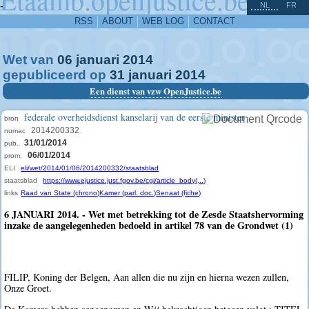
^
-
NL
FR
RSS
ABOUT
WEB LOG
CONTACT
Wet van
06
januari
2014
gepubliceerd op
31
januari
2014
Een dienst van vzw OpenJustice.be
federale overheidsdienst kanselarij van de eerste minister
bron
2014200332
numac
31/01/2014
pub.
06/01/2014
prom.
ELI
eli/wet/2014/01/06/2014200332/staatsblad
staatsblad
https://www.ejustice.just.fgov.be/cgi/article_body(...)
links
Raad van State (chrono)
Kamer (parl. doc.)
Senaat (fiche)
6 JANUARI 2014. - Wet met betrekking tot de Zesde Staatshervorming
inzake de aangelegenheden bedoeld in artikel 78 van de Grondwet (1)
FILIP, Koning der Belgen, Aan allen die nu zijn en hierna wezen zullen,
Onze Groet.