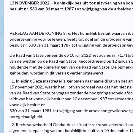
13 NOVEMBER 2022. - Koninklijk besluit tot uitvoering van som
besluit nr. 530 van 31 maart 1987 tot wijziging van de arbeids
VERSLAG AAN DE KONING Sire, Het koninklijk besluit waarvan ik d
ondertekening voor te leggen, heeft tot doel om de uitvoering van
besluit nr. 530 van 31 maart 1987 tot wijziging van de arbeidsonge
De Raad van State verleende op 18 juli 2022 het advies nr. 71.716/1 
van de wetten op de Raad van State, gecoördineerd op 12 januari
houdende met de opmerkingen van de Raad van State. De opmerk
gehouden, worden in dit verslag verder uitgewerkt.
1. Inleiding Deze maatregel is genomen naar aanleiding van het ar
15 november 2021 waarin het Hof van oordeel was dat het niet nal
van de Raad van State te vragen zonder de hoogdringendheid afdo
leidt van het koninklijk besluit van 10 december 1987 tot uitvoer
koninklijk besluit nr.
530 van 31 maart 1981 tot wijziging van de arbeidsongevallenwetg
onregelmatigheid.
2. Rechtsonzekerheid Omdat deze situatie rechtsonzekerheid k
algemene toepassing van het koninklijk besluit van 10 december 