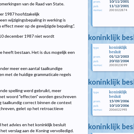
10/11/2001
prom.
pmerkingen van de Raad van State.
11/12/2001
pub.
2001022874
numac
er 1987 hoofdzakelijk
een wijzigingsbepaling in werking is
effect meer op de gewijzigde bepaling.".
koninklijk be
 10 december 1987 niet wordt
koninklijk
type
besluit
de heeft bestaan. Het is dus mogelijk een
01/12/2003
prom.
20/02/2004
pub.
2003023099
numac
onder meer een aantal taalkundige
gen met de huidige grammaticale regels
koninklijk be
dende spelling werd gebruikt, meer
koninklijk
type
d het woord "effecten" worden geschreven
besluit
15/09/2006
prom.
volg taalkundig correct binnen de context
10/10/2006
pub.
hreven, gelet op het retroactieve
2006022993
numac
koninklijk be
het advies en het koninklijk besluit
 het verslag aan de Koning vervolledigd.