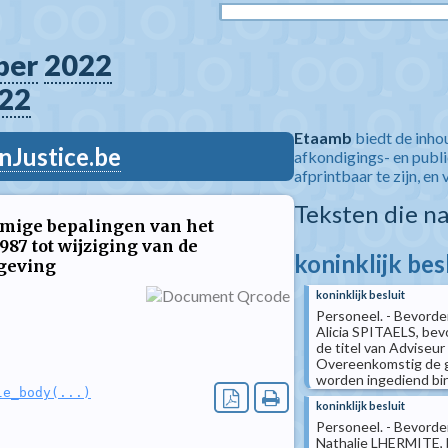
ber
2022
22
Etaamb
biedt de inho
nJustice.be
afkondigings- en publ
afprintbaar te zijn, en 
Teksten die n
ommige bepalingen van het
1987 tot wijziging van de
koninklijk bes
geving
koninklijk besluit
Personeel. - Bevorde
Alicia SPITAELS, bev
de titel van Adviseu
Overeenkomstig de g
worden ingediend binn
le_body(...)
koninklijk besluit
Personeel. - Bevorde
Nathalie LHERMITE, b