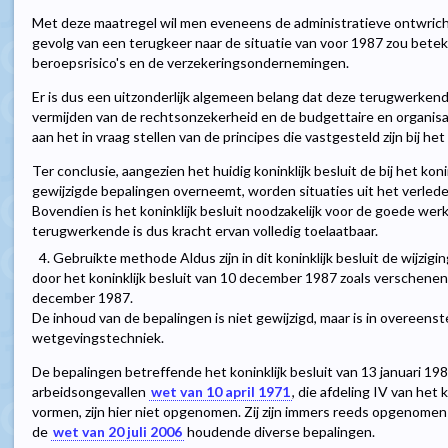
Met deze maatregel wil men eveneens de administratieve ontwricht
gevolg van een terugkeer naar de situatie van voor 1987 zou bete
beroepsrisico's en de verzekeringsondernemingen.
Er is dus een uitzonderlijk algemeen belang dat deze terugwerke
vermijden van de rechtsonzekerheid en de budgettaire en organisa
aan het in vraag stellen van de principes die vastgesteld zijn bij he
Ter conclusie, aangezien het huidig koninklijk besluit de bij het ko
gewijzigde bepalingen overneemt, worden situaties uit het verleden
Bovendien is het koninklijk besluit noodzakelijk voor de goede wer
terugwerkende is dus kracht ervan volledig toelaatbaar.
4. Gebruikte methode Aldus zijn in dit koninklijk besluit de wijz
door het koninklijk besluit van 10 december 1987 zoals verschenen
december 1987.
De inhoud van de bepalingen is niet gewijzigd, maar is in overeen
wetgevingstechniek.
De bepalingen betreffende het koninklijk besluit van 13 januari 198
arbeidsongevallen
wet van 10 april 1971
, die afdeling IV van het
vormen, zijn hier niet opgenomen. Zij zijn immers reeds opgenomen 
de
wet van 20 juli 2006
houdende diverse bepalingen.