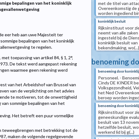
mige bepalingen van het koninklijk
met de titel van atta
Overeenkomstig de g
ongevallenwetgeving
worden ingediend binn
koninklijk besluit
Rijksinstituut voor z
neemt van alle zaken
e eer heb aan uwe Majesteit ter
ingesteld bij de Dien
 sommige bepalingen van het koninklijk
koninklijk besluit va
vallenwetgeving te regelen.
bekendmaking, wo(...
met toepassing van artikel 84, § 1, 2°,
benoeming doo
 1973. De tekst werd aangepast rekening
ingen waarmee geen rekening werd
benoeming door koninklij
Personeel. - Benoemi
Cindy DE KINDER ben
rest van het Arbeidshof van Brussel van
Volksgezondheid, Vei
even van de verplichting om het advies
het Ned Overeenkoms
ende te motiveren, tot de onwettigheid
beroep worden ingedi
ing van sommige bepalingen van het
benoeming door koninklij
Rijksinstituut voor z
eving. Het betreft een puur vormelijke
geneeskundige evaluat
besluit van 13 novem
hetzelfde besluit, w
an teweegbrengen met betrekking tot de
werkend lid bij g(...)
1987, maken de volgende regelgevende