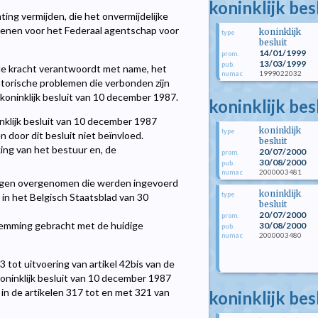
koninklijk bes
ing vermijden, die het onvermijdelijke
kenen voor het Federaal agentschap voor
koninklijk
type
besluit
14/01/1999
prom.
13/03/1999
pub.
nde kracht verantwoordt met name, het
1999022032
numac
torische problemen die verbonden zijn
t koninklijk besluit van 10 december 1987.
koninklijk bes
ninklijk besluit van 10 december 1987
koninklijk
type
 door dit besluit niet beïnvloed.
besluit
king van het bestuur en, de
20/07/2000
prom.
30/08/2000
pub.
2000003481
numac
igingen overgenomen die werden ingevoerd
koninklijk
type
 in het Belgisch Staatsblad van 30
besluit
20/07/2000
prom.
stemming gebracht met de huidige
30/08/2000
pub.
2000003480
numac
3 tot uitvoering van artikel 42bis van de
 koninklijk besluit van 10 december 1987
in de artikelen 317 tot en met 321 van
koninklijk be