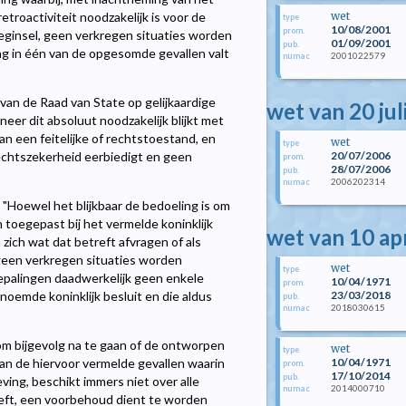
wet
troactiviteit noodzakelijk is voor de
type
10/08/2001
prom.
beginsel, geen verkregen situaties worden
01/09/2001
pub.
ing in één van de opgesomde gevallen valt
2001022579
numac
van de Raad van State op gelijkaardige
wet van 20 jul
eer dit absoluut noodzakelijk blijkt met
an een feitelijke of rechtstoestand, en
wet
type
20/07/2006
echtszekerheid eerbiedigt en geen
prom.
28/07/2006
pub.
2006202314
numac
 "Hoewel het blijkbaar de bedoeling is om
 toegepast bij het vermelde koninklijk
wet van 10 ap
ich wat dat betreft afvragen of als
 geen verkregen situaties worden
wet
type
epalingen daadwerkelijk geen enkele
10/04/1971
prom.
23/03/2018
noemde koninklijk besluit en die aldus
pub.
2018030615
numac
om bijgevolg na te gaan of de ontworpen
wet
type
10/04/1971
 van de hiervoor vermelde gevallen waarin
prom.
17/10/2014
pub.
ving, beschikt immers niet over alle
2014000710
numac
reft, een voorbehoud dient te worden