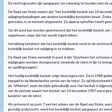
De rechtsgronden zijn aangepast om rekening te houden met de o
De Raad van State meent dat "het koninklijk besluit van 10 decemb
wijzigingsbepalingen aan andere koninklijke besluiten bevat. Zodra 
getreden, is ze meteen uitgewerkt. Ze daarna opheffen heeft geen 
Op dit punt kan worden geantwoord dat het koninklijk besluit van
opgeheven, maar dat het wordt ingetrokken.
Intrekking betekent dat het koninklijk besluit nooit in de rechtsor
koninklijk besluit tot wijziging in te trekken.
De Raad van State vermeldt in punt 6 dat "doorheen het ontwerp 
wijzigingen worden doorgevoerd, teneinde de tekst in lijn te bren
en spellingsregels.".
Het huidig koninklijk besluit volgt deze logica niet. De in 1988 gel
bepaald in de Nederlandse versie van de tekst. Zo zal bijvoorbeel
als "effekten", zoals destijds gebruikelijk was. Het besluit is bijge
van de periode waarin het besluit van 10 december 1987 werd gesc
karakter van de tekst.
Als antwoord op punt 7 van het advies van de Raad van State, werd 
grondig onderzocht, werd het koninklijk besluit aangepast en werd