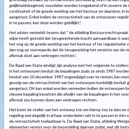
gelijkheidsbeginsel, voordelen worden toegekend of in zoverre de re
continuïteit of de goede werking van het bestuur en daardoor, in 
aangetast. Enkel indien de retroactiviteit van de ontworpen regel
in te passen, kan deze worden gebillijkt.".
Het advies vermeldt tevens dat " de afdeling Bestuursrechtspraak 
wijze heeft gesteld dat terugwerkende kracht aanvaardbaar is wann
het oog op de goede werking van het bestuur of ter regularisatie v
dan nog op voorwaarde dat de terugwerking het vereiste van de r
afbreuk doet aan verkregen rechten.".
De Raad van State eindigt zijn analyse met het volgende te stellen:
in het ontworpen besluit de bepalingen zoals ze sinds 1987 worden
besluit van 10 december 1987 ongewijzigd over te nemen, kan men z
gevolg van de retroactiviteit van het ontworpen koninklijk besluit
aangetast. Dit kan enkel worden vermeden indien de ontworpen b
nieuwe bepaling bevatten die afwijkt van de bepalingen in het voor
afbreuk zou kunnen doen aan verkregen rechten.
Het komt de steller van het ontwerp toe om hierop toe te zien en 
regeling wel degelijk in al haar onderdelen valt in te passen in één
de retroactiviteit toelaatbaar is. De Raad van State, afdeling Wetge
elementen vereist voor de beoordeling daarvan zodat, wat dit bet