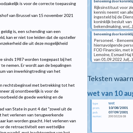
benoeming door koninklij
odzakelijk is voor de correcte toepassing
Rijksinstituut voor z
kennis neemt van all
dshof van Brussel van 15 november 2021
ingesteld bij de Dien
koninklijk besluit va
bekendmaking, wo(...
en geldig is, een schending van een
benoeming door koninklij
d, kan er niet toe leiden dat de opsteller
Personeel. - Benoemi
onzekerheid die uit deze mogelijkheid
hiernavolgende perso
FOD Financiën, met 
Lemoine, Esmael Haj 
van 01.09.2022 Jul(...)
s ze sinds 1987 worden toegepast bij het
r te nemen. Er wordt aan de bepalingen
atum van inwerkingtreding van het
Teksten waarn
n rechtsbeginsel met betrekking tot het
er zij onontbeerlijk is voor de
wet van 10 a
ijvoorbeeld de goede werking en de
wet
type
10/08/2001
prom.
aad van State in punt 4 dat "zowel uit de
07/09/2001
pub.
 dat het verlenen van terugwerkende
2001022618
numac
baar kan worden geacht. Het verlenen van
or de retroactiviteit een wettelijke
ling waarbij, met inachtneming van het