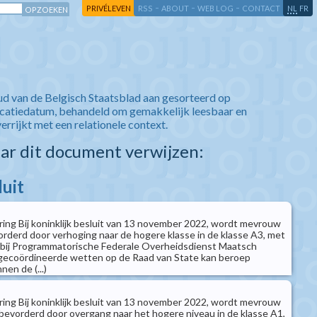
-
-
-
-
PRIVÉLEVEN
RSS
ABOUT
WEB LOG
CONTACT
NL
FR
ud van de Belgisch Staatsblad aan gesorteerd op
icatiedatum, behandeld om gemakkelijk leesbaar en
verrijkt met een relationele context.
aar dit document verwijzen:
luit
ring Bij koninklijk besluit van 13 november 2022, wordt mevrouw
orderd door verhoging naar de hogere klasse in de klasse A3, met
r bij Programmatorische Federale Overheidsdienst Maatsch
ecoördineerde wetten op de Raad van State kan beroep
en de (...)
ring Bij koninklijk besluit van 13 november 2022, wordt mevrouw
evorderd door overgang naar het hogere niveau in de klasse A1,