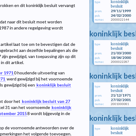
koninklijk
type
okken en dit koninklijk besluit vervangt
besluit
29/11/1999
prom.
24/02/2000
pub.
2000022144
numac
dat naar dit besluit moet worden
1987 in andere regelgeving wordt
koninklijk bes
koninklijk
artikel laat toe om te bevestigen dat de
type
besluit
angebracht aan dezelfde bepalingen als die
21/03/2000
prom.
ijn gewijzigd, van toepassing zijn op dit
18/04/2000
pub.
2000022287
 dit artikel.
numac
er 1971
0
houdende uitvoering van
koninklijk be
971
werd gewijzigd bij het voornoemde
s gewijzigd bij een
koninklijk besluit
koninklijk
type
besluit
21/12/1971
prom.
27/02/2001
pub.
ht door het
koninklijk besluit van 27
2001000081
numac
tikel 31 van het voornoemde
koninklijk
september 2015
8
wordt bijgevolg in de
koninklijk be
g op de voornoemde antwoorden over de
koninklijk
type
besluit
 opmerkingen het volgende toevoegen.