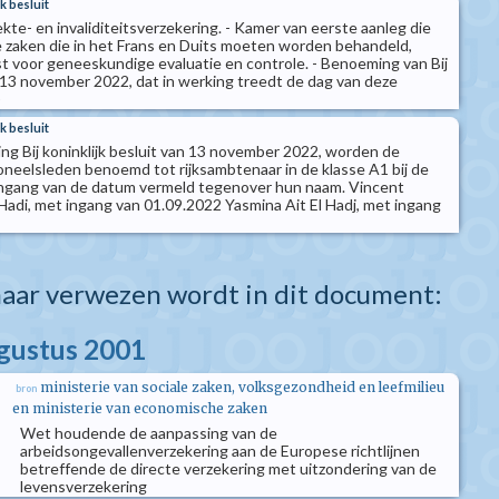
k besluit
iekte- en invaliditeitsverzekering. - Kamer van eerste aanleg die
e zaken die in het Frans en Duits moeten worden behandeld,
st voor geneeskundige evaluatie en controle. - Benoeming van Bij
n 13 november 2022, dat in werking treedt de dag van deze
)
k besluit
ng Bij koninklijk besluit van 13 november 2022, worden de
neelsleden benoemd tot rijksambtenaar in de klasse A1 bij de
ingang van de datum vermeld tegenover hun naam. Vincent
Hadi, met ingang van 01.09.2022 Yasmina Ait El Hadj, met ingang
aar verwezen wordt in dit document:
ugustus 2001
ministerie van sociale zaken, volksgezondheid en leefmilieu
bron
en ministerie van economische zaken
Wet houdende de aanpassing van de
arbeidsongevallenverzekering aan de Europese richtlijnen
betreffende de directe verzekering met uitzondering van de
levensverzekering