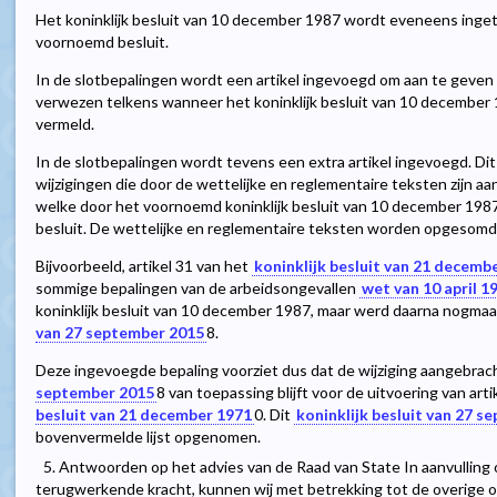
Het koninklijk besluit van 10 december 1987 wordt eveneens ingetr
voornoemd besluit.
In de slotbepalingen wordt een artikel ingevoegd om aan te geven 
verwezen telkens wanneer het koninklijk besluit van 10 december 
vermeld.
In de slotbepalingen wordt tevens een extra artikel ingevoegd. Dit 
wijzigingen die door de wettelijke en reglementaire teksten zijn a
welke door het voornoemd koninklijk besluit van 10 december 1987 z
besluit. De wettelijke en reglementaire teksten worden opgesomd in
Bijvoorbeeld, artikel 31 van het
koninklijk besluit van 21 decemb
sommige bepalingen van de arbeidsongevallen
wet van 10 april 1
koninklijk besluit van 10 december 1987, maar werd daarna nogmaal
van 27 september 2015
8
.
Deze ingevoegde bepaling voorziet dus dat de wijziging aangebrac
september 2015
8
van toepassing blijft voor de uitvoering van ar
besluit van 21 december 1971
0
. Dit
koninklijk besluit van 27 
bovenvermelde lijst opgenomen.
5. Antwoorden op het advies van de Raad van State In aanvullin
terugwerkende kracht, kunnen wij met betrekking tot de overige