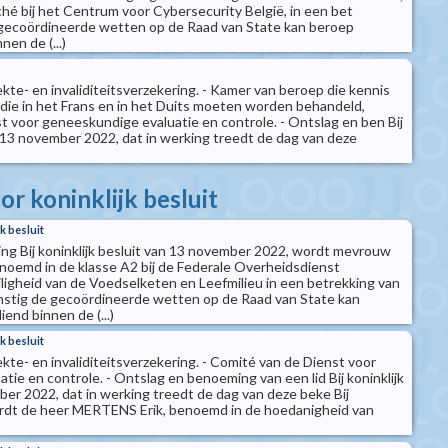
ché bij het Centrum voor Cybersecurity België, in een bet
ecoördineerde wetten op de Raad van State kan beroep
en de (...)
iekte- en invaliditeitsverzekering. - Kamer van beroep die kennis
 die in het Frans en in het Duits moeten worden behandeld,
st voor geneeskundige evaluatie en controle. - Ontslag en ben Bij
n 13 november 2022, dat in werking treedt de dag van deze
)
r koninklijk besluit
k besluit
ng Bij koninklijk besluit van 13 november 2022, wordt mevrouw
oemd in de klasse A2 bij de Federale Overheidsdienst
ligheid van de Voedselketen en Leefmilieu in een betrekking van
tig de gecoördineerde wetten op de Raad van State kan
end binnen de (...)
k besluit
iekte- en invaliditeitsverzekering. - Comité van de Dienst voor
ie en controle. - Ontslag en benoeming van een lid Bij koninklijk
ber 2022, dat in werking treedt de dag van deze beke Bij
ordt de heer MERTENS Erik, benoemd in de hoedanigheid van