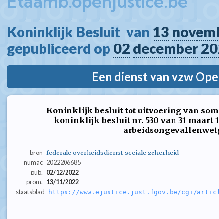
Etaamb.openjustice.be
Koninklijk Besluit  van 
13
novem
gepubliceerd op 
02
december
20
Een dienst van vzw Ope
Koninklijk besluit tot uitvoering van s
koninklijk besluit nr. 530 van 31 maart 
arbeidsongevallenwet
bron
federale overheidsdienst sociale zekerheid
numac
2022206685
pub.
02/12/2022
prom.
13/11/2022
staatsblad
https://www.ejustice.just.fgov.be/cgi/artic