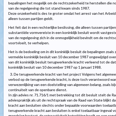
bepalingen het mogelijk om de rechtszekerheid te herstellen die no
van de regelgeving die tot stand kwam sinds 1987.
Deze onzekerheid is des te groter omdat het arrest van het Arbei
alleen tussen partijen geldt.
Het feit dat in een rechterlijke beslissing, die alleen tussen partij
substantiële vormvereiste in een koninklijk besluit wordt vastgestel
van de regelgeving zich in de onmogelijkheid bevindt om de rechts
voortvloeit, te verhelpen.
Het is de bedoeling om in dit koninklijk besluit de bepalingen zoal
vermelde koninklijk besluit van 10 december 1987 ongewijzigd ove
van dit koninklijk besluit terugwerkende kracht verleend tot de d
koninklijk besluit van 10 december 1987 op 1 januari 1988.
3. De terugwerkende kracht van het project Volgens het algemee
verbod op de terugwerkende kracht, is deze toch verantwoord wanne
verwezenlijking van een doelstelling van algemeen belang, zoals b
continuïteit van de openbare dienst.
In zijn advies nr. 71.716/1 met betrekking tot dit besluit stelt de R
adviespraktijk als uit de rechtspraak van de Raad van State blijkt
kracht aan besluiten slechts onder bepaalde voorwaarden toelaat
terugwerkende kracht aan besluiten is enkel toelaatbaar ingeval vo
grondslag bestaat, de retroactiviteit betrekking heeft op een rege