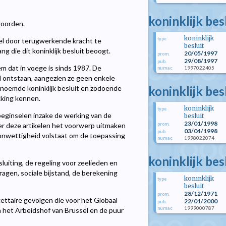
koninklijk bes
woorden.
koninklijk
type
el door terugwerkende kracht te
besluit
g die dit koninklijk besluit beoogt.
20/05/1997
prom.
29/08/1997
pub.
m dat in voege is sinds 1987. De
1997022405
numac
 ontstaan, aangezien ze geen enkele
koninklijk bes
rnoemde koninklijk besluit en zodoende
king kennen.
koninklijk
type
beginselen inzake de werking van de
besluit
23/01/1998
prom.
r deze artikelen het voorwerp uitmaken
03/04/1998
pub.
 onwettigheid volstaat om de toepassing
1998022074
numac
koninklijk be
uiting, de regeling voor zeelieden en
ragen, sociale bijstand, de berekening
koninklijk
type
besluit
28/12/1971
prom.
taire gevolgen die voor het Globaal
22/01/2000
pub.
1999000787
numac
 het Arbeidshof van Brussel en de puur