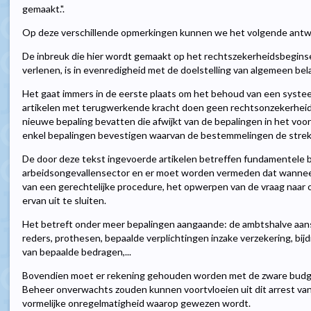
gemaakt.".
Op deze verschillende opmerkingen kunnen we het volgende ant
De inbreuk die hier wordt gemaakt op het rechtszekerheidsbegins
verlenen, is in evenredigheid met de doelstelling van algemeen belan
Het gaat immers in de eerste plaats om het behoud van een systee
artikelen met terugwerkende kracht doen geen rechtsonzekerheid
nieuwe bepaling bevatten die afwijkt van de bepalingen in het voo
enkel bepalingen bevestigen waarvan de bestemmelingen de strek
De door deze tekst ingevoerde artikelen betreffen fundamentele 
arbeidsongevallensector en er moet worden vermeden dat wannee
van een gerechtelijke procedure, het opwerpen van de vraag naar
ervan uit te sluiten.
Het betreft onder meer bepalingen aangaande: de ambtshalve aansl
reders, prothesen, bepaalde verplichtingen inzake verzekering, bijd
van bepaalde bedragen,...
Bovendien moet er rekening gehouden worden met de zware budget
Beheer onverwachts zouden kunnen voortvloeien uit dit arrest van
vormelijke onregelmatigheid waarop gewezen wordt.