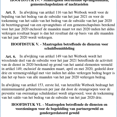
gemeenschapshuizen of nachtasielen
Art. 5.
In afwijking van artikel 116 van het Wetboek wordt voor de
bepaling van het bedrag van de subsidie van het jaar 2021 en voor de
toekenning van het saldo van het bedrag van de subsidie van het jaar 2020
de bezettingsgraad van een opvangtehuis of een gemeenschapshuis berekend
voor het jaar 2020 exclusief de maanden maart tot mei 2020 indien het aldus
verkregen resultaat hoger is dan het resultaat dat op basis van alle maanden
van het jaar 2020 wordt verkregen.
HOOFDSTUK V. - Maatregelen betreffende de diensten voor
schuldbemiddeling
Art. 6.
In afwijking van artikel 149 van het Wetboek wordt het
wisselende deel van de subsidie voor het jaar 2021 betreffende de activiteit
van de dienst in 2020 berekend op grond van het aantal elementen vermeld
in artikel 149, exclusief de maanden maart, april en mei 2020, gedeeld door
drie en vermenigvuldigd met vier indien het aldus verkregen bedrag hoger is
dan het op basis van alle maanden van het jaar 2020 verkregen bedrag.
In afwijking van artikel 153, eerste lid, van hetzelfde Wetboek bedraagt het
minimumaantal gebeurtenissen per jaar dat door de steungroepen voor de
preventie van overmatige schuldenlast wordt uitgevoerd, voor de toekenning
van het saldo van het bedrag van de subsidie van het jaar 2020 drie.
HOOFDSTUK VI. - Maatregelen betreffende de diensten en
voorzieningen voor de begeleiding van partnergeweld en
gendergerelateerd geweld