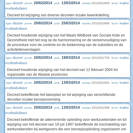
decreet
waalse
20/02/2014
13/03/2014
2014201600
type
prom.
pub.
numac
bron
overheidsdienst
Decreet tot wijziging van diverse decreten inzake tewerkstelling
decreet
waalse
20/02/2014
25/03/2014
2014201868
type
prom.
pub.
numac
bron
overheidsdienst
Decreet houdende wijziging van het Waals Wetboek van Sociale Actie en
Gezondheid met het oog op de harmonisering en de vereenvoudiging van
de procedure voor de controle en de toekenning van de subsidies en de
activiteitenverslagen
decreet
waalse
20/02/2014
19/03/2014
2014201754
type
prom.
pub.
numac
bron
overheidsdienst
Decreet houdende wijziging van het decreet van 12 februari 2004 tot
organisatie van de Waalse provincies
decreet
waalse
20/02/2014
13/03/2014
2014201601
type
prom.
pub.
numac
bron
overheidsdienst
Decreet betreffende het talenplan en tot wijziging van verschillende
decreten inzake beroepsvorming
decreet
waalse
20/02/2014
13/03/2014
2014201599
type
prom.
pub.
numac
bron
overheidsdienst
Decreet betreffende de alternerende opleiding voor werkzoekenden en tot
wijziging van het decreet van 18 juli 1997 betreffende de inschakeling van
werkzoekenden bij werkgevers die een beroepsopleiding organiseren om