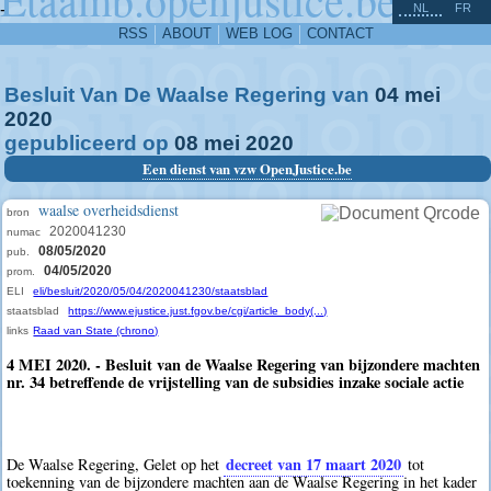
^
-
NL
FR
RSS
ABOUT
WEB LOG
CONTACT
Besluit Van De Waalse Regering van
04
mei
2020
gepubliceerd op
08
mei
2020
Een dienst van vzw OpenJustice.be
waalse overheidsdienst
bron
2020041230
numac
08/05/2020
pub.
04/05/2020
prom.
ELI
eli/besluit/2020/05/04/2020041230/staatsblad
staatsblad
https://www.ejustice.just.fgov.be/cgi/article_body(...)
links
Raad van State (chrono)
4 MEI 2020. - Besluit van de Waalse Regering van bijzondere machten
nr. 34 betreffende de vrijstelling van de subsidies inzake sociale actie
decreet van 17 maart 2020
De Waalse Regering, Gelet op het
tot
toekenning van de bijzondere machten aan de Waalse Regering in het kader