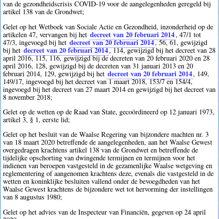
van de gezondheidscrisis COVID-19 voor de aangelegenheden geregeld bij
artikel 138 van de Grondwet;
Gelet op het Wetboek van Sociale Actie en Gezondheid, inzonderheid op de
decreet van 20 februari 2014
artikelen 47, vervangen bij het
, 47/1 tot
decreet van 20 februari 2014
47/3, ingevoegd bij het
, 56, 61, gewijzigd
decreet van 20 februari 2014
bij het
, 114, gewijzigd bij het decreet van 28
april 2016, 115, 116, gewijzigd bij de decreten van 20 februari 2020 en 28
april 2016, 128, gewijzigd bij de decreten van 31 januari 2013 en 20
decreet van 20 februari 2014
februari 2014, 129, gewijzigd bij het
, 149,
149/17, ingevoegd bij het decreet van 1 maart 2018, 153/7 en 154/4,
ingevoegd bij het decreet van 27 maart 2014 en gewijzigd bij het decreet van
8 november 2018;
Gelet op de wetten op de Raad van State, gecoördineerd op 12 januari 1973,
artikel 3, § 1, eerste lid;
Gelet op het besluit van de Waalse Regering van bijzondere machten nr. 3
van 18 maart 2020 betreffende de aangelegenheden, aan het Waalse Gewest
overgedragen krachtens artikel 138 van de Grondwet en betreffende de
tijdelijke opschorting van dwingende termijnen en termijnen voor het
indienen van beroepen vastgesteld in de gezamenlijke Waalse wetgeving en
reglementering of aangenomen krachtens deze, evenals die vastgesteld in de
wetten en koninklijke besluiten vallend onder de bevoegdheden van het
Waalse Gewest krachtens de bijzondere wet tot hervorming der instellingen
van 8 augustus 1980;
Gelet op het advies van de Inspecteur van Financiën, gegeven op 24 april