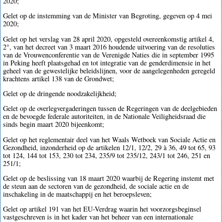
2020;
Gelet op de instemming van de Minister van Begroting, gegeven op 4 mei
2020;
Gelet op het verslag van 28 april 2020, opgesteld overeenkomstig artikel 4,
2°, van het decreet van 3 maart 2016 houdende uitvoering van de resoluties
van de Vrouwenconferentie van de Verenigde Naties die in september 1995
in Peking heeft plaatsgehad en tot integratie van de genderdimensie in het
geheel van de gewestelijke beleidslijnen, voor de aangelegenheden geregeld
krachtens artikel 138 van de Grondwet;
Gelet op de dringende noodzakelijkheid;
Gelet op de overlegvergaderingen tussen de Regeringen van de deelgebieden
en de bevoegde federale autoriteiten, in de Nationale Veiligheidsraad die
sinds begin maart 2020 bijeenkomt;
Gelet op het reglementair deel van het Waals Wetboek van Sociale Actie en
Gezondheid, inzonderheid op de artikelen 12/1, 12/2, 29 à 36, 49 tot 65, 93
tot 124, 144 tot 153, 230 tot 234, 235/9 tot 235/12, 243/1 tot 246, 251 en
251/1;
Gelet op de beslissing van 18 maart 2020 waarbij de Regering instemt met
de steun aan de sectoren van de gezondheid, de sociale actie en de
inschakeling in de maatschappij en het beroepsleven;
Gelet op artikel 191 van het EU-Verdrag waarin het voorzorgsbeginsel
vastgeschreven is in het kader van het beheer van een internationale