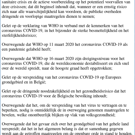
sanitaire crisis en de actieve voorbereiding op het potentieel voorvallen van
deze crisissen; dat dit beginsel inhoudt dat, wanneer er een ernstig risico
zich naar alle waarschijnlijkheid kan voordoen, de publieke overheden
dringende en voorlopige maatregelen dienen te nemen;
Gelet op de verklaring van WHO in verband met de kenmerken van het
coronavirus COVID-19, in het bijzonder de sterke besmettelijkheid en het
sterfelijkheidsrisico;
Overwegende dat WHO op 11 maart 2020 het coronavirus COVID-19 als
een pandemie gelabeld heeft;
Overwegende dat WHO op 16 maart 2020 zijn dreigingsniveau voor het
coronavirus COVID-19, die de wereldeconomie destabiliseert en zich snel
over de wereld spreidt, naar de hoogste graad heeft opgetrokken;
Gelet op de verspreiding van het coronavirus COVID-19 op Europees
grondgebied en in België;
Gelet op de dringende noodzakelijkheid en het gezondheidsrisico dat het
coronavirus COVID-19 voor de Belgische bevolking inhoudt;
Overwegende dat het, om de verspreiding van het virus te vertragen en te
beperken, nodig is onmiddellijk de in overweging genomen maatregelen te
bevelen, welke onontbeerlijk blijken op vlak van volksgezondheid;
Overwegende dat het gevaar zich over het grondgebied van het gehele land
verspreidt; dat het in het algemeen belang is dat er samenhang gegeven
wordt aan de getroffen maatregelen om de openbare orde in stand te houden,