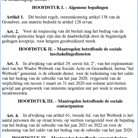
HOOFDSTUK I. - Algemene bepalingen
Artikel 1.
Dit besluit regelt, overeenkomstig artikel 138 van de
Grondwet, een materie bedoeld in artikel 128 ervan.
Art. 2.
Voor de toepassing van dit besluit mag het bedrag van de
subsidie geenszins hoger zijn dan de daadwekelijk door de begunstigde
gedragen kostprijs, voor hetgeen gesubsidieerd wordt.
HOOFDSTUK II. - Maatregelen betreffende de sociale
inschakelingsdiensten
Art. 3.
In afwijking van artikel 29, eerste lid, 2°, van het reglementair
deel van het Waalse Wetboek van Sociale Actie en Gezondheid, hierna "het
Wetboek" genoemd, is de erkende dienst, voor de toekenning van het saldo
van het bedrag van de subsidie van het jaar 2020, vrijgesteld van de
verplichting om tussen 1 maart en 31 mei 2020 een volume activiteiten
gewijd aan groepswerk van minstens negentien uur per week te moeten
verantwoorden.
HOOFDSTUK III. - Maatregelen betreffende de sociale
contactpunten
Art. 4.
In afwijking van artikel 61, tweede lid, van het Wetboek is het
aantal personen die op straat leven, op veertien vastgesteld voor de bepaling
van het bedrag van de subsidie van het jaar 2021 en 2022 en voor de
toekenning van het saldo van het bedrag van de subsidie van het jaar 2020.
HOOFDSTUK IV. - Maatregelen betreffende opvangtehuizen,